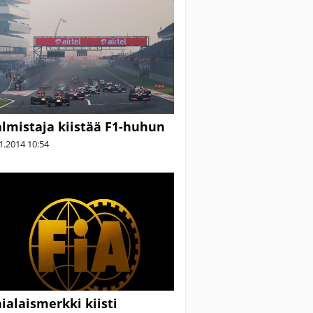
lmistaja kiistää F1-huhun
1.2014
10:54
alaismerkki kiisti