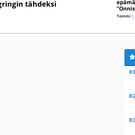
epämää
ringin tähdeksi
”Onnis
Tommi
|