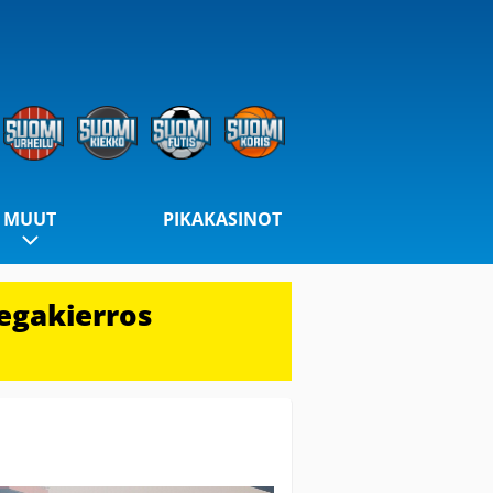
MUUT
PIKAKASINOT
egakierros