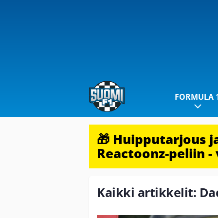
FORMULA 
🎁 Huipputarjous 
Reactoonz-peliin - 
Kaikki artikkelit: Da