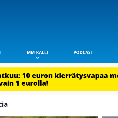
1
MM-RALLI
PODCAST
jatkuu: 10 euron kierrätysvapaa m
vain 1 eurolla!
cia