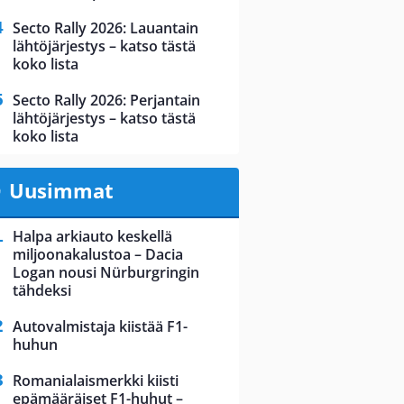
Secto Rally 2026: Lauantain
lähtöjärjestys – katso tästä
koko lista
Secto Rally 2026: Perjantain
lähtöjärjestys – katso tästä
koko lista
Uusimmat
Halpa arkiauto keskellä
miljoonakalustoa – Dacia
Logan nousi Nürburgringin
tähdeksi
Autovalmistaja kiistää F1-
huhun
Romanialaismerkki kiisti
epämääräiset F1-huhut –