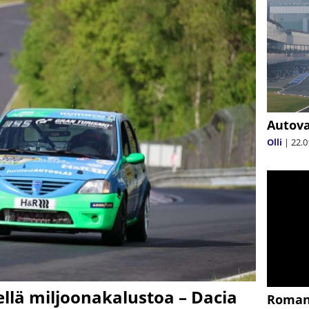
Autova
Olli
|
22.0
llä miljoonakalustoa – Dacia
Romani