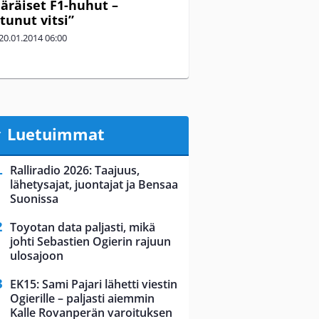
räiset F1-huhut –
tunut vitsi”
20.01.2014
06:00
Luetuimmat
Ralliradio 2026: Taajuus,
lähetysajat, juontajat ja Bensaa
Suonissa
Toyotan data paljasti, mikä
johti Sebastien Ogierin rajuun
ulosajoon
EK15: Sami Pajari lähetti viestin
Ogierille – paljasti aiemmin
Kalle Rovanperän varoituksen