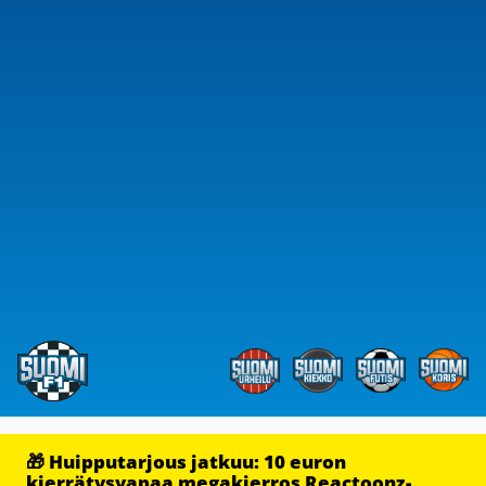
🎁 Huipputarjous jatkuu: 10 euron
kierrätysvapaa megakierros Reactoonz-