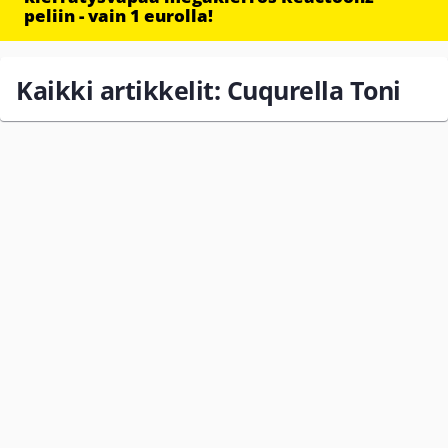
peliin - vain 1 eurolla!
Kaikki artikkelit: Cuqurella Toni