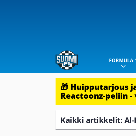
FORMULA 
🎁 Huipputarjous 
Reactoonz-peliin - 
Kaikki artikkelit: A