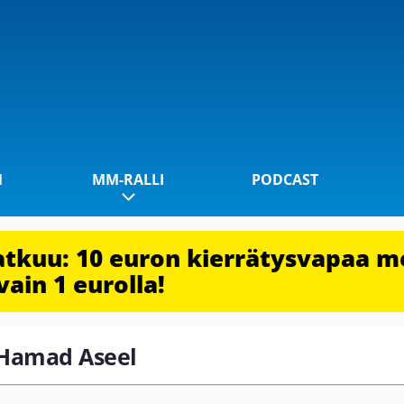
1
MM-RALLI
PODCAST
jatkuu: 10 euron kierrätysvapaa m
vain 1 eurolla!
l-Hamad Aseel