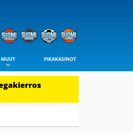
MUUT
PIKAKASINOT
egakierros