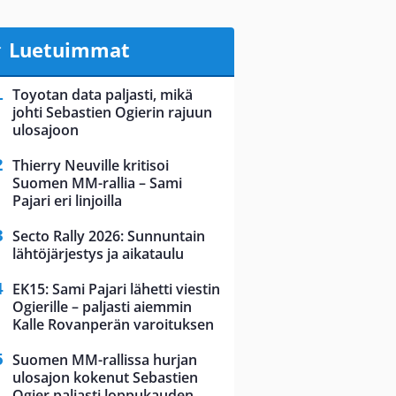
Luetuimmat
Toyotan data paljasti, mikä
johti Sebastien Ogierin rajuun
ulosajoon
Thierry Neuville kritisoi
Suomen MM-rallia – Sami
Pajari eri linjoilla
Secto Rally 2026: Sunnuntain
lähtöjärjestys ja aikataulu
EK15: Sami Pajari lähetti viestin
Ogierille – paljasti aiemmin
Kalle Rovanperän varoituksen
Suomen MM-rallissa hurjan
ulosajon kokenut Sebastien
Ogier paljasti loppukauden