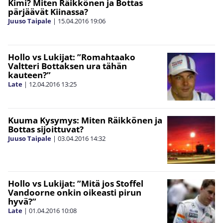
Kimi? Miten Räikkönen ja Bottas
pärjäävät Kiinassa?
Juuso Taipale
|
15.04.2016
19:06
Hollo vs Lukijat: ”Romahtaako
Valtteri Bottaksen ura tähän
kauteen?”
Late
|
12.04.2016
13:25
Kuuma Kysymys: Miten Räikkönen ja
Bottas sijoittuvat?
Juuso Taipale
|
03.04.2016
14:32
Hollo vs Lukijat: ”Mitä jos Stoffel
Vandoorne onkin oikeasti pirun
hyvä?”
Late
|
01.04.2016
10:08