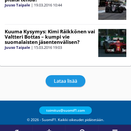
Juuso Taipale
|
19.03.2016
10:44
Kuuma Kysymys: Kimi Räikkönen vai
Valtteri Bottas – kumpi vie
suomalaisten jäsentenvälisen?
Juuso Taipale
|
15.03.2016
19:03
Lataa lisää
toimitus@suomif1.com
© 2026 - SuomiF1. Kaikki oikeudet pidätetään.