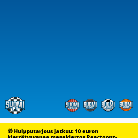
🎁 Huipputarjous jatkuu: 10 euron
kierrätysvapaa megakierros Reactoonz-