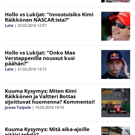
Hollo vs Lukijat: “Innostuisiko Kimi
Räikkönen NASCAR:ista?”
Late
|
25.03.2016
12:57
Hollo vs Lukijat: ”Onko Max
Verstappenilla noussut kusi
päähän?”
Late
|
21.03.2016
13:15
Kuuma Kysymys: Miten Kimi
Räikkönen ja Valtteri Bottas
sijoittuvat huomenna? Kommentoi!
Juuso Taipale
|
19.03.2016
19:10
Kuuma Kysymys: Mitä aika-ajoille
pitäisi tehdä?