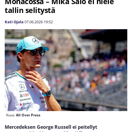
Monacossa – Mika Salo ei niele
tallin selitystä
Kati Ojala
07.06.2026
19:52
Kuva:
All Over Press
Mercedeksen George Russell ei peitellyt