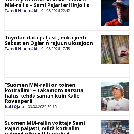
MM-rallia – Sami Pajari eri linjoilla
Taneli Niinimäki
|
04.08.2026
22:42
Toyotan data paljasti, mikä johti
Sebastien Ogierin rajuun ulosajoon
Taneli Niinimäki
|
04.08.2026
17:58
”Suomen MM-ralli on toinen
kotirallini” – Takamoto Katsuta
halusi tehdä saman kuin Kalle
Rovanperä
Kati Ojala
|
03.08.2026
20:15
Suomen MM-rallin voittaja Sami
Pajari paljasti, miltä kotirallin
paineet oikeasti tuntuivat