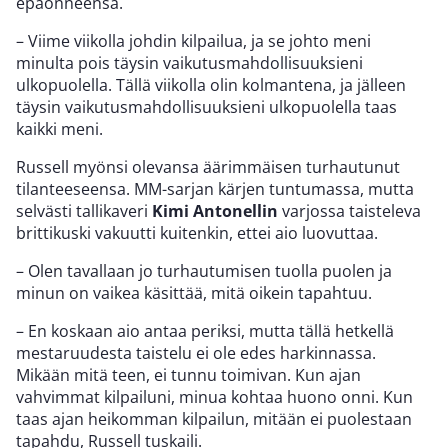
epäonneensa.
– Viime viikolla johdin kilpailua, ja se johto meni
minulta pois täysin vaikutusmahdollisuuksieni
ulkopuolella. Tällä viikolla olin kolmantena, ja jälleen
täysin vaikutusmahdollisuuksieni ulkopuolella taas
kaikki meni.
Russell myönsi olevansa äärimmäisen turhautunut
tilanteeseensa. MM-sarjan kärjen tuntumassa, mutta
selvästi tallikaveri
Kimi Antonellin
varjossa taisteleva
brittikuski vakuutti kuitenkin, ettei aio luovuttaa.
– Olen tavallaan jo turhautumisen tuolla puolen ja
minun on vaikea käsittää, mitä oikein tapahtuu.
– En koskaan aio antaa periksi, mutta tällä hetkellä
mestaruudesta taistelu ei ole edes harkinnassa.
Mikään mitä teen, ei tunnu toimivan. Kun ajan
vahvimmat kilpailuni, minua kohtaa huono onni. Kun
taas ajan heikomman kilpailun, mitään ei puolestaan
tapahdu, Russell tuskaili.