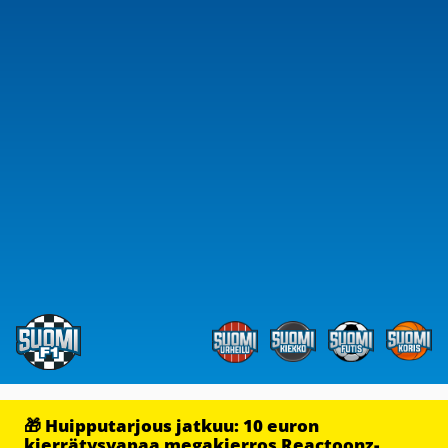
🎁 Huipputarjous jatkuu: 10 euron
kierrätysvapaa megakierros Reactoonz-