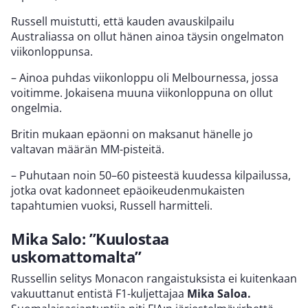
Russell muistutti, että kauden avauskilpailu
Australiassa on ollut hänen ainoa täysin ongelmaton
viikonloppunsa.
– Ainoa puhdas viikonloppu oli Melbournessa, jossa
voitimme. Jokaisena muuna viikonloppuna on ollut
ongelmia.
Britin mukaan epäonni on maksanut hänelle jo
valtavan määrän MM-pisteitä.
– Puhutaan noin 50–60 pisteestä kuudessa kilpailussa,
jotka ovat kadonneet epäoikeudenmukaisten
tapahtumien vuoksi, Russell harmitteli.
Mika Salo: ”Kuulostaa
uskomattomalta”
Russellin selitys Monacon rangaistuksista ei kuitenkaan
vakuuttanut entistä F1-kuljettajaa
Mika Saloa.