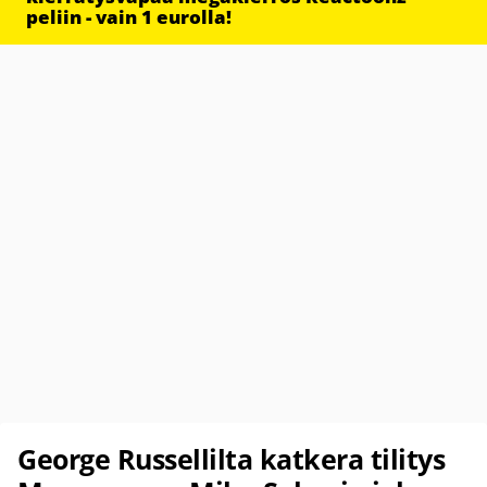
peliin - vain 1 eurolla!
George Russellilta katkera tilitys