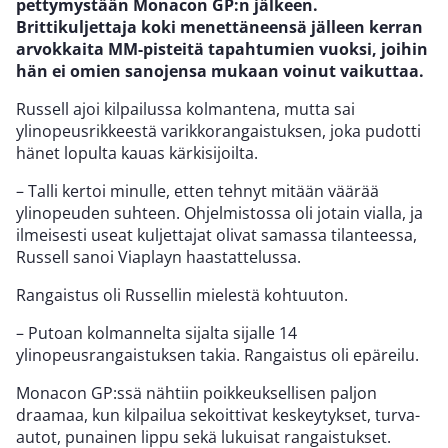
pettymystään Monacon GP:n jälkeen.
Brittikuljettaja koki menettäneensä jälleen kerran
arvokkaita MM-pisteitä tapahtumien vuoksi, joihin
hän ei omien sanojensa mukaan voinut vaikuttaa.
Russell ajoi kilpailussa kolmantena, mutta sai
ylinopeusrikkeestä varikkorangaistuksen, joka pudotti
hänet lopulta kauas kärkisijoilta.
– Talli kertoi minulle, etten tehnyt mitään väärää
ylinopeuden suhteen. Ohjelmistossa oli jotain vialla, ja
ilmeisesti useat kuljettajat olivat samassa tilanteessa,
Russell sanoi Viaplayn haastattelussa.
Rangaistus oli Russellin mielestä kohtuuton.
– Putoan kolmannelta sijalta sijalle 14
ylinopeusrangaistuksen takia. Rangaistus oli epäreilu.
Monacon GP:ssä nähtiin poikkeuksellisen paljon
draamaa, kun kilpailua sekoittivat keskeytykset, turva-
autot, punainen lippu sekä lukuisat rangaistukset.