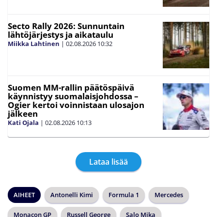
Secto Rally 2026: Sunnuntain
lähtöjärjestys ja aikataulu
Miikka Lahtinen
|
02.08.2026
10:32
Suomen MM-rallin päätöspäivä
käynnistyy suomalaisjohdossa –
Ogier kertoi voinnistaan ulosajon
jälkeen
Kati Ojala
|
02.08.2026
10:13
Lataa lisää
AIHEET
Antonelli Kimi
Formula 1
Mercedes
Monacon GP
Russell George
Salo Mika