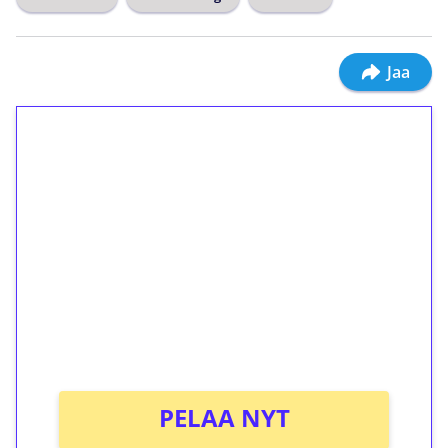
Jaa
1€ = 10€ arvosta
ilmaiskierroksia ilman
kierrätystä!
Talleta 1€
Saat heti 50 ilmaiskierrosta Tuohi 1000 -
peliin (arvo 0,20€ per kierros)!
Ei kierrätysvaatimusta!
PELAA NYT