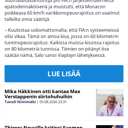
Suomalaisasiantuntija piti FIA:n järjestelmävirhettä
epätodennäköisenä ja muistutti, että Monacon
poikkeava 60 km/h varikkonopeusrajoitus on vaatinut
talleilta omia säätöjä.
– Kuulostaa uskomattomalta, että FIA:n systeemeissä
olisi vikaa. Tämä on ainoa kisa, jossa on 60 kilometrin
tuntinopeusrajoitus. Kaikissa muissa kisoissa rajoitus
on 80 kilometriä tunnissa. Tiimien on pitänyt itse
säätää nämä, Salo sanoi Viaplayn lähetyksessä.
LUE LISÄÄ
Mika Häkkinen otti kantaa Max
Verstappenin siirtohuhuihin
Taneli Niinimäki
|
05.08.2026
23:31
Thierry Neuville kritisoi Suomen