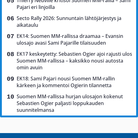
Thierry Neuville kritisoi Suomen MM-rallia – Sami
Pajari eri linjoilla
Secto Rally 2026: Sunnuntain lähtöjärjestys ja
aikataulu
EK14: Suomen MM-rallissa draamaa – Evansin
ulosajo avasi Sami Pajarille tilaisuuden
EK17 keskeytetty: Sebastien Ogier ajoi rajusti ulos
Suomen MM-rallissa – kaksikko nousi autosta
omin avuin
EK18: Sami Pajari nousi Suomen MM-rallin
kärkeen ja kommentoi Ogierin tilannetta
Suomen MM-rallissa hurjan ulosajon kokenut
Sebastien Ogier paljasti loppukauden
suunnitelmansa