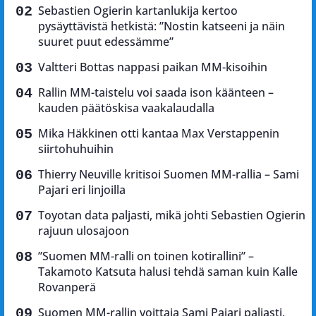
Sebastien Ogierin kartanlukija kertoo
pysäyttävistä hetkistä: ”Nostin katseeni ja näin
suuret puut edessämme”
Valtteri Bottas nappasi paikan MM-kisoihin
Rallin MM-taistelu voi saada ison käänteen –
kauden päätöskisa vaakalaudalla
Mika Häkkinen otti kantaa Max Verstappenin
siirtohuhuihin
Thierry Neuville kritisoi Suomen MM-rallia – Sami
Pajari eri linjoilla
Toyotan data paljasti, mikä johti Sebastien Ogierin
rajuun ulosajoon
”Suomen MM-ralli on toinen kotirallini” –
Takamoto Katsuta halusi tehdä saman kuin Kalle
Rovanperä
Suomen MM-rallin voittaja Sami Pajari paljasti,