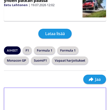
yhden pätkän päässä
Eetu Lehtonen
|
19.07.2026
12:02
Lataa lisää
AIHEET
F1
Formula 1
Formula 1
Monacon GP
SuomiF1
Vapaat harjoitukset
Jaa
1€ = 10€ arvosta
ilmaiskierroksia ilman