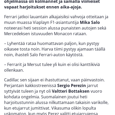
ohjelmassa oli kolmannet ja samalla viimeiset
vapaat harjoitukset ennen aika-ajoja.
Ferrari jatkoi lauantain alkajaisiksi vahvoja otteitaan ja
muun muassa Viaplayn F1-asiantuntija
Mika Salo
noteerasi heti session alussa punaisten autojen sekä
Mercedeksen istuvuuden Monacon rataan.
– Lyhentää rataa huomattavan paljon, kun pystyy
oikasee tosta noin. Harva tiimi pystyy ajamaan täällä
noin, ihasteli Salo Ferrari-auton käytöstä.
– Ferrarit ja Mersut tulee yli kuin ei olisi kanttikiviä
ollenkaan.
Cadillac sen sijaan ei ihastuttanut, vaan päinvastoin.
Perjantain kakkostreenissä
Sergio Perezin
jarrut
syttyivät tuleen ja nyt oli
Valtteri Bottaksen
vuoro
kohdata ongelmia. Suomalainen joutui heti
harjoitustunnin alussa nilkuttamaan takaisin varikolle,
kun etujarrut jumittivat. Vikasuma olikin lopulta
uskomaton, kun myös Perez valitti etujarrujensa