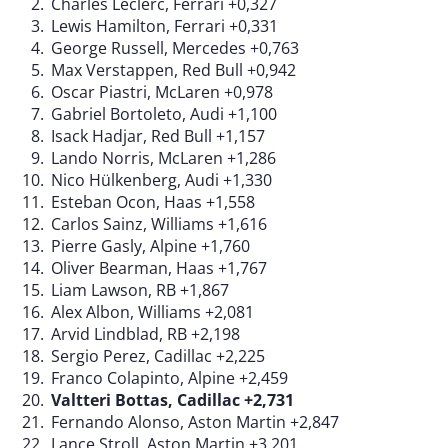
Charles Leclerc, Ferrari +0,327
Lewis Hamilton, Ferrari +0,331
George Russell, Mercedes +0,763
Max Verstappen, Red Bull +0,942
Oscar Piastri, McLaren +0,978
Gabriel Bortoleto, Audi +1,100
Isack Hadjar, Red Bull +1,157
Lando Norris, McLaren +1,286
Nico Hülkenberg, Audi +1,330
Esteban Ocon, Haas +1,558
Carlos Sainz, Williams +1,616
Pierre Gasly, Alpine +1,760
Oliver Bearman, Haas +1,767
Liam Lawson, RB +1,867
Alex Albon, Williams +2,081
Arvid Lindblad, RB +2,198
Sergio Perez, Cadillac +2,225
Franco Colapinto, Alpine +2,459
Valtteri Bottas, Cadillac +2,731
Fernando Alonso, Aston Martin +2,847
Lance Stroll, Aston Martin +3,201