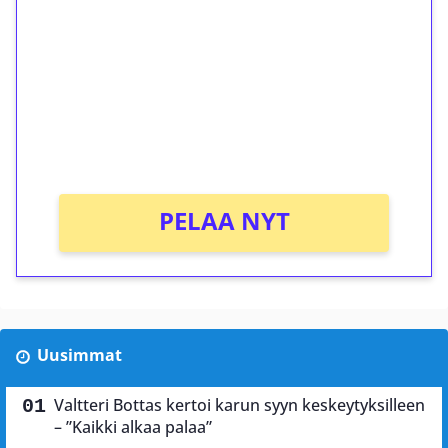
kierrätystä!
Talleta 1€
Saat heti 50 ilmaiskierrosta Tuohi 1000 -
peliin (arvo 0,20€ per kierros)!
Ei kierrätysvaatimusta!
PELAA NYT
Uusimmat
Valtteri Bottas kertoi karun syyn keskeytyksilleen
– ”Kaikki alkaa palaa”