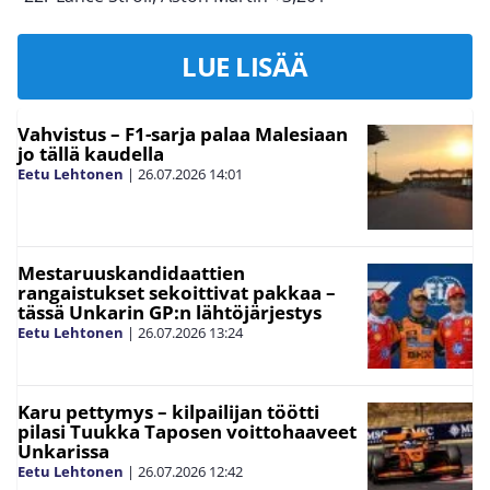
LUE LISÄÄ
Vahvistus – F1-sarja palaa Malesiaan
jo tällä kaudella
Eetu Lehtonen
|
26.07.2026
14:01
Mestaruuskandidaattien
rangaistukset sekoittivat pakkaa –
tässä Unkarin GP:n lähtöjärjestys
Eetu Lehtonen
|
26.07.2026
13:24
Karu pettymys – kilpailijan töötti
pilasi Tuukka Taposen voittohaaveet
Unkarissa
Eetu Lehtonen
|
26.07.2026
12:42