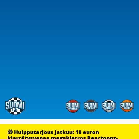
🎁 Huipputarjous jatkuu: 10 euron
kierrätysvapaa megakierros Reactoonz-