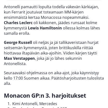
Antonelli pamautti lopulta todella väkevän kärkiajan,
kun Ferrarit joutuivat toteamaan MM-kärjen
ensimmäistä kertaa Monacossa nopeammaksi.
Charles Leclerc
oli kakkonen, jäädes runsaat kolme
kymmenystä
Lewis Hamiltonin
ollessa kolmas lähes
samalla erolla.
George Russell
oli neljäs ja jäi tallikaveristaan hurjat
seitsemän kymmenystä, joten brittikuskilla riittää
hiottavaa iltapäivän aika-ajoihin. Viiden kärjen täytti
Max Verstappen
, joka jäi jo lähes sekunnin
Antonellista.
Seuraavaksi ohjelmassa on aika-ajot, joka käynnistyy
kello 17:00 Suomen aikaa. Päätösharjoitusten tuloslista
alla.
Monacon GP:n 3. harjoitukset
Kimi Antonelli, Mercedes