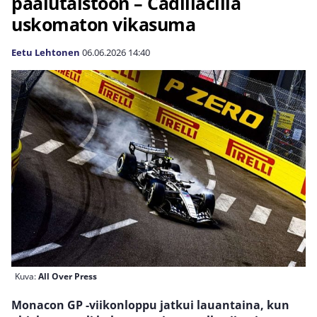
paalutaistoon – Cadillacilla
uskomaton vikasuma
Eetu Lehtonen
06.06.2026
14:40
Kuva:
All Over Press
Monacon GP -viikonloppu jatkui lauantaina, kun