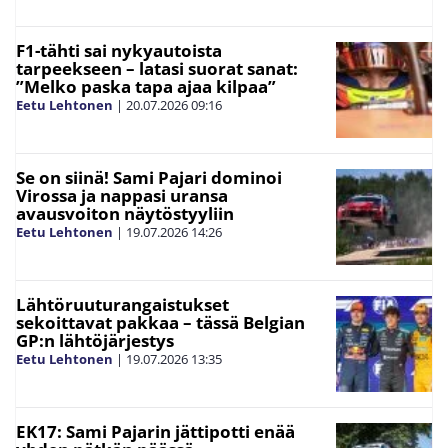
F1-tähti sai nykyautoista
tarpeekseen – latasi suorat sanat:
”Melko paska tapa ajaa kilpaa”
Eetu Lehtonen
|
20.07.2026
09:16
Se on siinä! Sami Pajari dominoi
Virossa ja nappasi uransa
avausvoiton näytöstyyliin
Eetu Lehtonen
|
19.07.2026
14:26
Lähtöruuturangaistukset
sekoittavat pakkaa – tässä Belgian
GP:n lähtöjärjestys
Eetu Lehtonen
|
19.07.2026
13:35
EK17: Sami Pajarin jättipotti enää