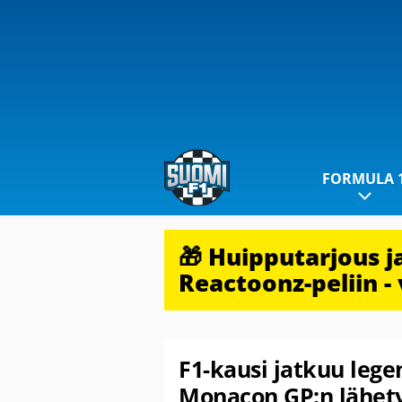
FORMULA 
🎁 Huipputarjous 
Reactoonz-peliin - 
F1-kausi jatkuu lege
Monacon GP:n lähety