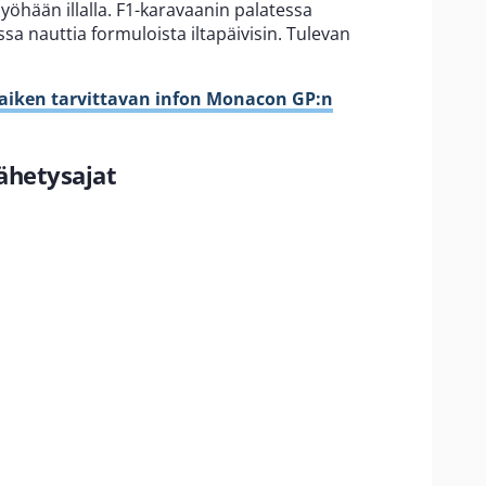
myöhään illalla. F1-karavaanin palatessa
 nauttia formuloista iltapäivisin. Tulevan
kaiken tarvittavan infon Monacon GP:n
ähetysajat