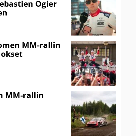
ebastien Ogier
en
uomen MM-rallin
lokset
n MM-rallin