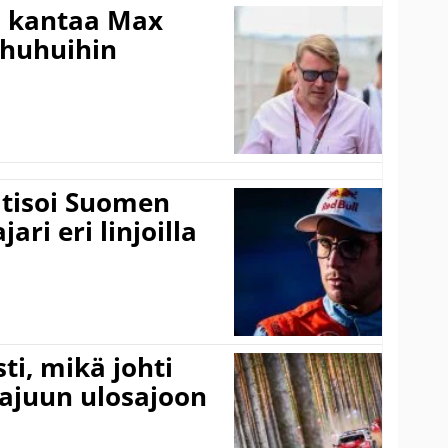
i kantaa Max
ohuhuihin
itisoi Suomen
ari eri linjoilla
ti, mikä johti
rajuun ulosajoon