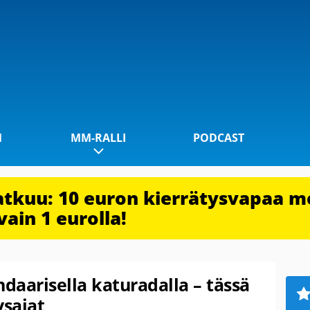
1
MM-RALLI
PODCAST
jatkuu: 10 euron kierrätysvapaa m
vain 1 eurolla!
ndaarisella katuradalla – tässä
sajat