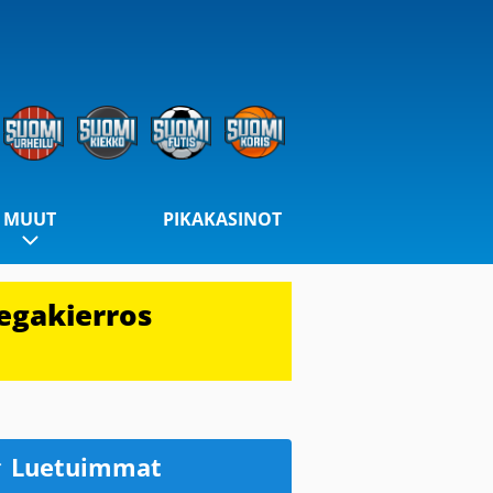
MUUT
PIKAKASINOT
egakierros
Luetuimmat