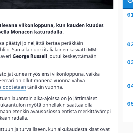
tulevana viikonloppuna, kun kauden kuudes
sella Monacon katuradalla.
sa päättyi jo neljättä kertaa peräkkäin
uhliin. Samalla nuori italialainen kasvatti MM-
kaveri
George Russell
joutui keskeyttämään
sto jatkunee myös ensi viikonloppuna, vaikka
. Ferrari on ollut monena vuonna vahva
 odotetaan
tänäkin vuonna.
uen lauantain aika-ajoissa on jo jättimäiset
 mukaantulon myötä onnellakin saattaa olla
emaan etenkin avausosiossa entistä merkittävämpi
kaan radalla.
ttuun ja turvalliseen, kun alkukaudesta kisat ovat