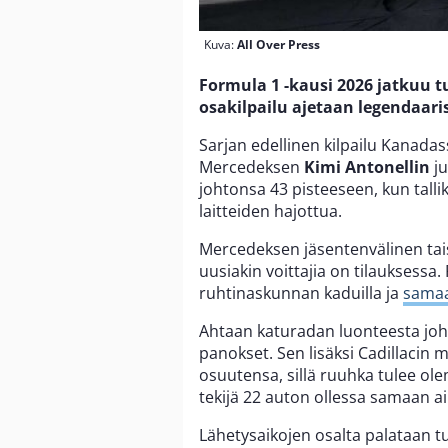
Kuva:
All Over Press
Formula 1 -kausi 2026 jatkuu 
osakilpailu ajetaan legendaari
Sarjan edellinen kilpailu Kanadas
Mercedeksen
Kimi Antonellin
j
johtonsa 43 pisteeseen, kun talli
laitteiden hajottua.
Mercedeksen jäsentenvälinen tai
uusiakin voittajia on tilauksessa
ruhtinaskunnan kaduilla ja
samaa
Ahtaan katuradan luonteesta joht
panokset. Sen lisäksi Cadillacin
osuutensa, sillä ruuhka tulee ol
tekijä 22 auton ollessa samaan ai
Lähetysaikojen osalta palataan tu