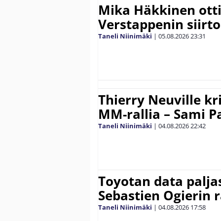
Mika Häkkinen ott
Verstappenin siirt
Taneli Niinimäki
|
05.08.2026
23:31
Thierry Neuville kr
MM-rallia – Sami Paj
Taneli Niinimäki
|
04.08.2026
22:42
Toyotan data paljas
Sebastien Ogierin 
Taneli Niinimäki
|
04.08.2026
17:58