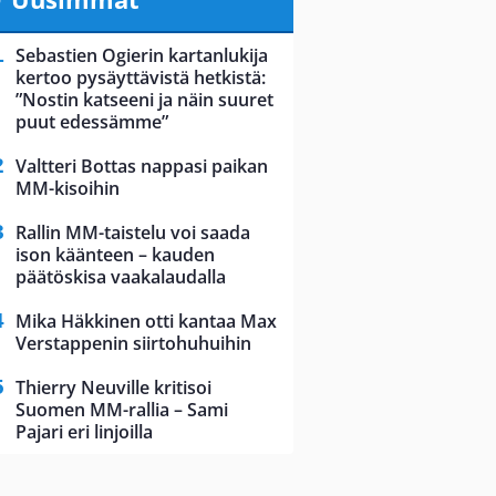
Sebastien Ogierin kartanlukija
kertoo pysäyttävistä hetkistä:
”Nostin katseeni ja näin suuret
puut edessämme”
Valtteri Bottas nappasi paikan
MM-kisoihin
Rallin MM-taistelu voi saada
ison käänteen – kauden
päätöskisa vaakalaudalla
Mika Häkkinen otti kantaa Max
Verstappenin siirtohuhuihin
Thierry Neuville kritisoi
Suomen MM-rallia – Sami
Pajari eri linjoilla