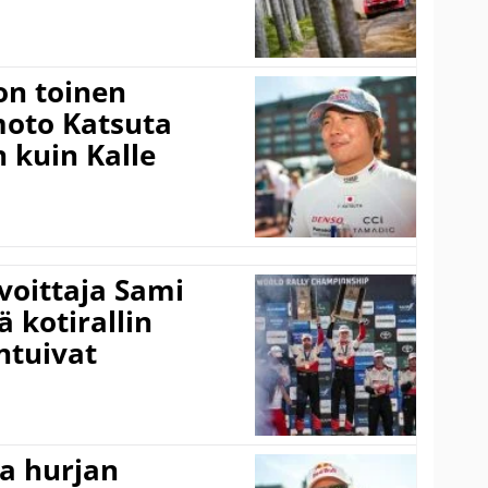
on toinen
amoto Katsuta
 kuin Kalle
voittaja Sami
ä kotirallin
ntuivat
a hurjan