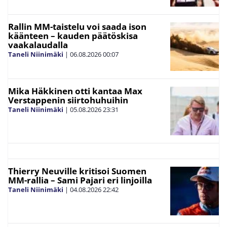
Rallin MM-taistelu voi saada ison
käänteen – kauden päätöskisa
vaakalaudalla
Taneli Niinimäki
|
06.08.2026
00:07
Mika Häkkinen otti kantaa Max
Verstappenin siirtohuhuihin
Taneli Niinimäki
|
05.08.2026
23:31
Thierry Neuville kritisoi Suomen
MM-rallia – Sami Pajari eri linjoilla
Taneli Niinimäki
|
04.08.2026
22:42