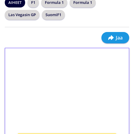
AIHEET
F1
Formula 1
Formula 1
Las Vegasin GP
SuomiF1
Jaa
1€ = 10€ arvosta
ilmaiskierroksia ilman
kierrätystä!
Talleta 1€
Saat heti 50 ilmaiskierrosta Tuohi 1000 -
peliin (arvo 0,20€ per kierros)!
Ei kierrätysvaatimusta!