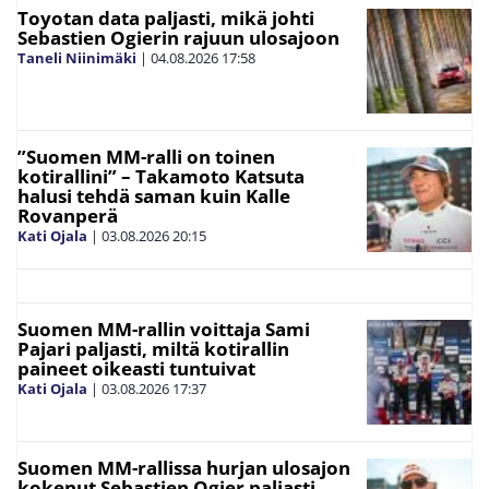
Toyotan data paljasti, mikä johti
Sebastien Ogierin rajuun ulosajoon
Taneli Niinimäki
|
04.08.2026
17:58
”Suomen MM-ralli on toinen
kotirallini” – Takamoto Katsuta
halusi tehdä saman kuin Kalle
Rovanperä
Kati Ojala
|
03.08.2026
20:15
Suomen MM-rallin voittaja Sami
Pajari paljasti, miltä kotirallin
paineet oikeasti tuntuivat
Kati Ojala
|
03.08.2026
17:37
Suomen MM-rallissa hurjan ulosajon
kokenut Sebastien Ogier paljasti