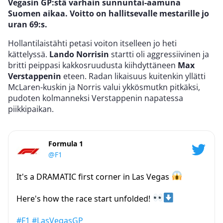
Vegasin GP:stä varhain sunnuntai-aamuna
Suomen aikaa. Voitto on hallitsevalle mestarille jo
uran 69:s.
Hollantilaistähti petasi voiton itselleen jo heti
kättelyssä.
Lando Norrisin
startti oli aggressiivinen ja
britti peippasi kakkosruudusta kiihdyttäneen
Max
Verstappenin
eteen. Radan likaisuus kuitenkin yllätti
McLaren-kuskin ja Norris valui ykkösmutkn pitkäksi,
pudoten kolmanneksi Verstappenin napatessa
piikkipaikan.
Formula 1
@F1
It's a DRAMATIC first corner in Las Vegas
Here's how the race start unfolded!
#F1
#LasVegasGP