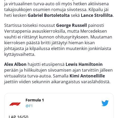
ja virtuaalinen turva-auto oli myös hetken aktiivisena
takajoukkojen osumien romuja siivotessa. Kilpailu jäi
heti kesken
Gabriel Bortoletolta
sekä
Lance Strollilta
.
Startissa toiseksi noussut
George Russell
painosti
Verstappenia avauskierroksilla, mutta Mercedeksen
vauhti ei riittänyt kunnon ohitusyritykseen. Muutaman
kierroksen päästä britti jättäytyi hieman kisan
johtajasta ja kilpailussa elettiin muutenkin jonkinlaista
kyttäysvaihetta.
Alex Albon
hajotti etusiipensä
Lewis Hamiltonin
perään ja hiilikuitujen siivoamisen ajan tarvittiin jälleen
virtuaalista turva-autoa. Samalla
Kimi Antonellille
jaettiin viiden sekunnin aikarangaistus varaslähdöstä.
Formula 1
@F1
LAP 16/50