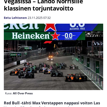
Vegasissa – Lando Norrisille
klassinen torjuntavoitto
Eetu Lehtonen
23.11.2025
07:32
Kuva:
All Over Press
Red Bull -tähti Max Verstappen nappasi voiton Las