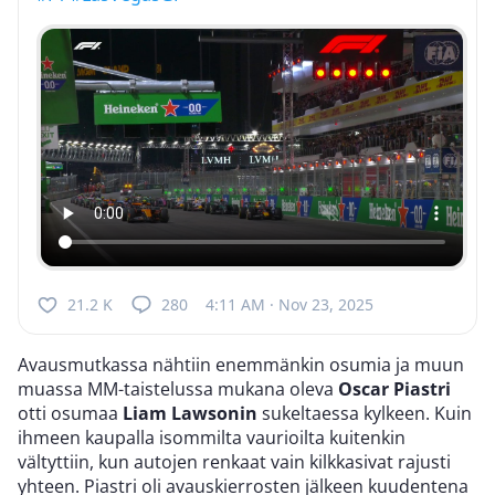
21.2 K
280
4:11 AM · Nov 23, 2025
Avausmutkassa nähtiin enemmänkin osumia ja muun
muassa MM-taistelussa mukana oleva
Oscar Piastri
otti osumaa
Liam Lawsonin
sukeltaessa kylkeen. Kuin
ihmeen kaupalla isommilta vaurioilta kuitenkin
vältyttiin, kun autojen renkaat vain kilkkasivat rajusti
yhteen. Piastri oli avauskierrosten jälkeen kuudentena