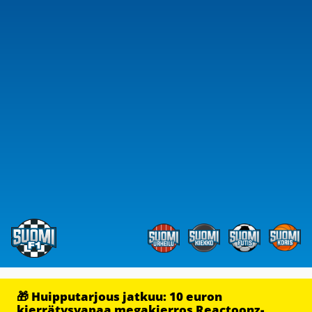
🎁 Huipputarjous jatkuu: 10 euron
kierrätysvapaa megakierros Reactoonz-