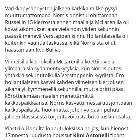
Varikkopysähdysten jälkeen kärkikolmikko pysyi
muuttumattomana. Norris onnistui ohittamaan
Russellin 15 kierrosta ennen maalia ja McLarenilla oli
kovat aikomukset ajaa vielä noin viiden sekunnin
päässä menevä Verstappen kiinni. Hollantilaisella oli
kuitenkin vauhtia taskussa, eikä Norrisista ollut
haastamaan Red Bullia.
Viimeisillä kierroksilla McLarenilla koettiin vielä
ylimääräisiä sydämentykytyksiä, kun Norris putosi
yhtäkkiä sekuntitolkulla Verstappenin kyydistä. Ero
hollantilaiseen kasvoi kahden viimeisen kierroksen
aikana yli kymmenellä sekunnilla, mutta britti pääsi
köröttelemään maaliin menettämättä
kakkospaikkaansa. Norris kasvatti mestaruusjohtoaan
kakkospaikasta huolimatta, joten voidaan puhua
jälleen klassisesta torjuntavoitosta brittikuskin osalta.
Piastri oli lopulta lopputuloksissa neljäs, kun hienosti
17:nnestä ruudusta noussut
Kimi Antonelli
tipahti