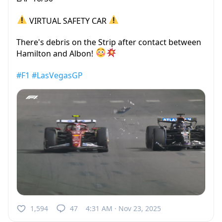
VIRTUAL SAFETY CAR
There's debris on the Strip after contact between
Hamilton and Albon!
#F1
#LasVegasGP
1,594
47
4:31 AM · Nov 23, 2025