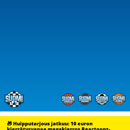
🎁 Huipputarjous jatkuu: 10 euron
kierrätysvapaa megakierros Reactoonz-