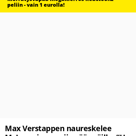
peliin - vain 1 eurolla!
Max Verstappen naureskelee