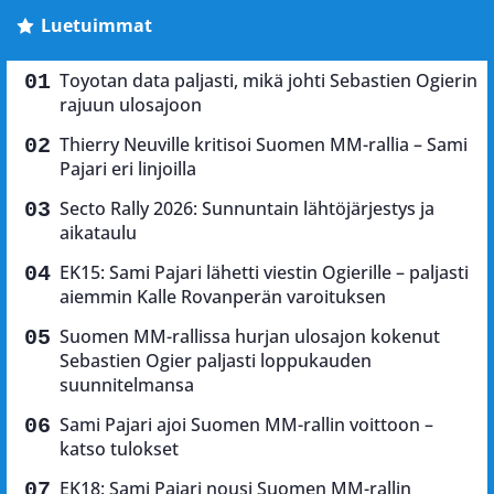
Luetuimmat
Toyotan data paljasti, mikä johti Sebastien Ogierin
rajuun ulosajoon
Thierry Neuville kritisoi Suomen MM-rallia – Sami
Pajari eri linjoilla
Secto Rally 2026: Sunnuntain lähtöjärjestys ja
aikataulu
EK15: Sami Pajari lähetti viestin Ogierille – paljasti
aiemmin Kalle Rovanperän varoituksen
Suomen MM-rallissa hurjan ulosajon kokenut
Sebastien Ogier paljasti loppukauden
suunnitelmansa
Sami Pajari ajoi Suomen MM-rallin voittoon –
katso tulokset
EK18: Sami Pajari nousi Suomen MM-rallin