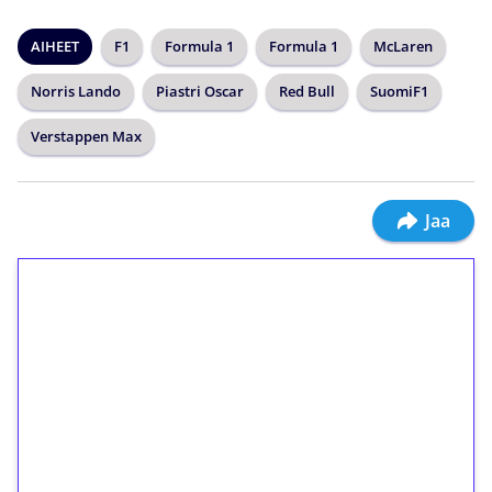
AIHEET
F1
Formula 1
Formula 1
McLaren
Norris Lando
Piastri Oscar
Red Bull
SuomiF1
Verstappen Max
Jaa
1€ = 10€ arvosta
ilmaiskierroksia ilman
kierrätystä!
Talleta 1€
Saat heti 50 ilmaiskierrosta Tuohi 1000 -
peliin (arvo 0,20€ per kierros)!