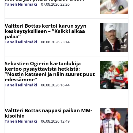
Taneli Niinimäki
|
07.08.2026
22:26
Valtteri Bottas kertoi karun syyn
keskeytyksilleen – ”Kaikki alkaa
palaa”
Taneli Niinimäki
|
06.08.2026
23:14
Sebastien Ogierin kartanlukija
kertoo pysäyttävistä hetkistä:
”Nostin katseeni ja näin suuret puut
edessämme”
Taneli Niinimäki
|
06.08.2026
16:44
Valtteri Bottas nappasi paikan MM-
kisoihin
Taneli Niinimäki
|
06.08.2026
12:49