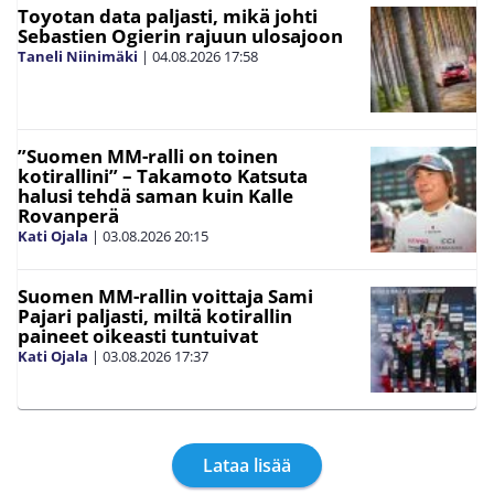
Toyotan data paljasti, mikä johti
Sebastien Ogierin rajuun ulosajoon
Taneli Niinimäki
|
04.08.2026
17:58
”Suomen MM-ralli on toinen
kotirallini” – Takamoto Katsuta
halusi tehdä saman kuin Kalle
Rovanperä
Kati Ojala
|
03.08.2026
20:15
Suomen MM-rallin voittaja Sami
Pajari paljasti, miltä kotirallin
paineet oikeasti tuntuivat
Kati Ojala
|
03.08.2026
17:37
Lataa lisää