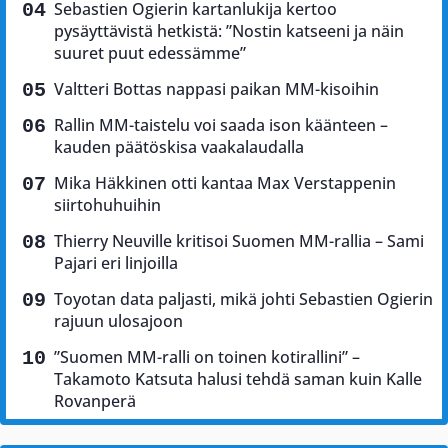
Sebastien Ogierin kartanlukija kertoo
pysäyttävistä hetkistä: ”Nostin katseeni ja näin
suuret puut edessämme”
Valtteri Bottas nappasi paikan MM-kisoihin
Rallin MM-taistelu voi saada ison käänteen –
kauden päätöskisa vaakalaudalla
Mika Häkkinen otti kantaa Max Verstappenin
siirtohuhuihin
Thierry Neuville kritisoi Suomen MM-rallia – Sami
Pajari eri linjoilla
Toyotan data paljasti, mikä johti Sebastien Ogierin
rajuun ulosajoon
”Suomen MM-ralli on toinen kotirallini” –
Takamoto Katsuta halusi tehdä saman kuin Kalle
Rovanperä