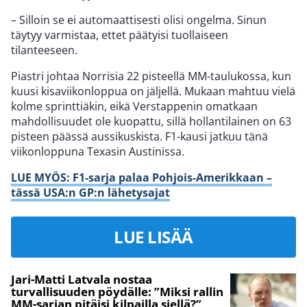
– Silloin se ei automaattisesti olisi ongelma. Sinun
täytyy varmistaa, ettet päätyisi tuollaiseen
tilanteeseen.
Piastri johtaa Norrisia 22 pisteellä MM-taulukossa, kun
kuusi kisaviikonloppua on jäljellä. Mukaan mahtuu vielä
kolme sprinttiäkin, eikä Verstappenin omatkaan
mahdollisuudet ole kuopattu, sillä hollantilainen on 63
pisteen päässä aussikuskista. F1-kausi jatkuu tänä
viikonloppuna Texasin Austinissa.
LUE MYÖS: F1-sarja palaa Pohjois-Amerikkaan –
tässä USA:n GP:n lähetysajat
LUE LISÄÄ
Jari-Matti Latvala nostaa
turvallisuuden pöydälle: ”Miksi rallin
MM-sarjan pitäisi kilpailla siellä?”