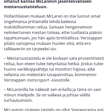
ottanut kantaa McLarenin jäsentenväliseen
mestaruustaisteluun.
Hollantilaisen mukaan McLaren on itse luonut omat
ongelmansa yrittämällä tehdä kaikesta
mahdollisimman reilua. Samaan hengenvetoon
nelinkertainen mestari toteaa, ettei tuollaista pääsisi
tapahtumaan, jos hän ajaisi brittitallissa. Verstappen
pitäisi sanojensa mukaan huolen siitä, että ero
tallikaveriin on tarpeeksi iso.
– Mestaruustaistelu ei ole koskaan sata prosenttisesti
reilua, kun eteen tulee tietynlaisia hetkiä. Joskus tulee
huono varikkopysähdys tai moottori hajoaa, eikä
sellaista voi mielestäni tasapainottaa, kommentoi
Verstappen
motorsport –
sivustolle.
– McLarenilla he näkevät sen erilailla ja tämä on vain
minun mielipide. Se on vaikeaa ja johtaa välillä
turhautumisiin.
McLarenin sisäinen taistelu on ollut Singaporesta asti