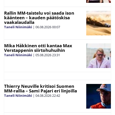
Rallin MM-taistelu voi saada ison
käänteen – kauden päätöskisa
vaakalaudalla
Taneli Niinimäki
|
06.08.2026
00:07
Mika Häkkinen otti kantaa Max
Verstappenin siirtohuhuihin
Taneli Niinimäki
|
05.08.2026
23:31
Thierry Neuville kritisoi Suomen
MM-rallia – Sami Pajari eri linjoilla
Taneli Niinimäki
|
04.08.2026
22:42