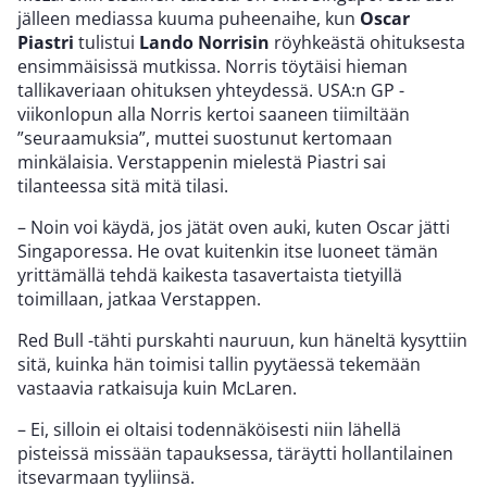
jälleen mediassa kuuma puheenaihe, kun
Oscar
Piastri
tulistui
Lando Norrisin
röyhkeästä ohituksesta
ensimmäisissä mutkissa. Norris töytäisi hieman
tallikaveriaan ohituksen yhteydessä. USA:n GP -
viikonlopun alla Norris kertoi saaneen tiimiltään
”seuraamuksia”, muttei suostunut kertomaan
minkälaisia. Verstappenin mielestä Piastri sai
tilanteessa sitä mitä tilasi.
– Noin voi käydä, jos jätät oven auki, kuten Oscar jätti
Singaporessa. He ovat kuitenkin itse luoneet tämän
yrittämällä tehdä kaikesta tasavertaista tietyillä
toimillaan, jatkaa Verstappen.
Red Bull -tähti purskahti nauruun, kun häneltä kysyttiin
sitä, kuinka hän toimisi tallin pyytäessä tekemään
vastaavia ratkaisuja kuin McLaren.
– Ei, silloin ei oltaisi todennäköisesti niin lähellä
pisteissä missään tapauksessa, täräytti hollantilainen
itsevarmaan tyyliinsä.