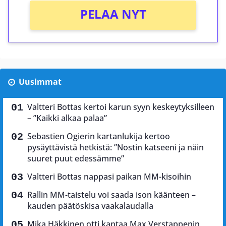
PELAA NYT
Uusimmat
Valtteri Bottas kertoi karun syyn keskeytyksilleen
– ”Kaikki alkaa palaa”
Sebastien Ogierin kartanlukija kertoo
pysäyttävistä hetkistä: ”Nostin katseeni ja näin
suuret puut edessämme”
Valtteri Bottas nappasi paikan MM-kisoihin
Rallin MM-taistelu voi saada ison käänteen –
kauden päätöskisa vaakalaudalla
Mika Häkkinen otti kantaa Max Verstappenin