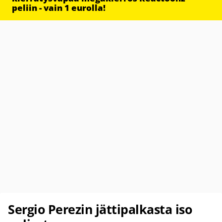
peliin - vain 1 eurolla!
Sergio Perezin jättipalkasta iso