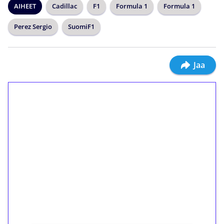
AIHEET
Cadillac
F1
Formula 1
Formula 1
Perez Sergio
SuomiF1
Jaa
1€ = 10€ arvosta
ilmaiskierroksia ilman
kierrätystä!
Talleta 1€
Saat heti 50 ilmaiskierrosta Tuohi 1000 -
peliin (arvo 0,20€ per kierros)!
Ei kierrätysvaatimusta!