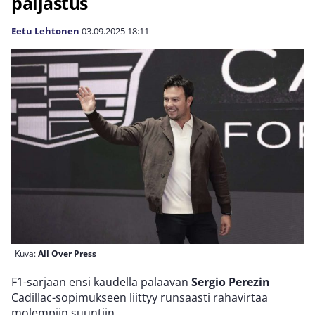
paljastus
Eetu Lehtonen
03.09.2025
18:11
Kuva:
All Over Press
F1-sarjaan ensi kaudella palaavan
Sergio Perezin
Cadillac-sopimukseen liittyy runsaasti rahavirtaa
molempiin suuntiin.