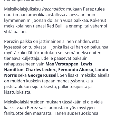
Meksikolaisjulkaisu
RecordMX:n
mukaan Perez tulee
nauttimaan amerikkalaistallissa ajaessaan noin
kymmenen miljoonan dollarin vuosipalkkaa. Kokenut
meksikolainen tienasi Red Bullilla enempi tai vähempi
yhtä paljon.
Perezin palkka on jättimäinen siihen nähden, että
kyseessä on tulokastalli, jonka lisäksi hän on paluunsa
myötä koko lähtöruudukon seitsemänneksi eniten
tienaava kuljettaja. Edelle pääsevät paksuin
rahapusseineen vain
Max Verstappen
,
Lewis
Hamilton
,
Charles Leclerc
,
Fernando Alonso
,
Lando
Norris
sekä
George Russell
. Sen lisäksi meksikolaisella
on muiden kuskein tapaan menestysbonuksia
pistetaulukon sijoituksesta, palkintosijoista ja
kisatuloksista.
Meksikolaislähteiden mukaan tässäkään ei ole vielä
kaikki, vaan Perez saisi bonusta myös myytyjen
fanituotteiden määrästä. Hänen supersuosionsa