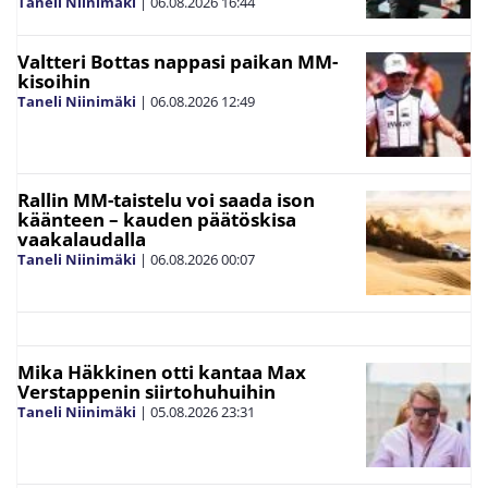
Taneli Niinimäki
|
06.08.2026
16:44
Valtteri Bottas nappasi paikan MM-
kisoihin
Taneli Niinimäki
|
06.08.2026
12:49
Rallin MM-taistelu voi saada ison
käänteen – kauden päätöskisa
vaakalaudalla
Taneli Niinimäki
|
06.08.2026
00:07
Mika Häkkinen otti kantaa Max
Verstappenin siirtohuhuihin
Taneli Niinimäki
|
05.08.2026
23:31