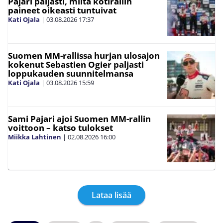
Pajari paljasti, miltä kotirallin
paineet oikeasti tuntuivat
Kati Ojala
|
03.08.2026
17:37
Suomen MM-rallissa hurjan ulosajon
kokenut Sebastien Ogier paljasti
loppukauden suunnitelmansa
Kati Ojala
|
03.08.2026
15:59
Sami Pajari ajoi Suomen MM-rallin
voittoon – katso tulokset
Miikka Lahtinen
|
02.08.2026
16:00
Lataa lisää