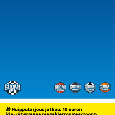
🎁 Huipputarjous jatkuu: 10 euron
kierrätysvapaa megakierros Reactoonz-