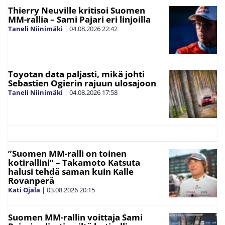
Thierry Neuville kritisoi Suomen
MM-rallia – Sami Pajari eri linjoilla
Taneli Niinimäki
|
04.08.2026
22:42
Toyotan data paljasti, mikä johti
Sebastien Ogierin rajuun ulosajoon
Taneli Niinimäki
|
04.08.2026
17:58
”Suomen MM-ralli on toinen
kotirallini” – Takamoto Katsuta
halusi tehdä saman kuin Kalle
Rovanperä
Kati Ojala
|
03.08.2026
20:15
Suomen MM-rallin voittaja Sami