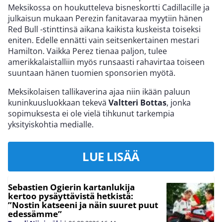
Meksikossa on houkutteleva bisneskortti Cadillacille ja
julkaisun mukaan Perezin fanitavaraa myytiin hänen
Red Bull -stinttinsä aikana kaikista kuskeista toiseksi
eniten. Edelle ennätti vain seitsenkertainen mestari
Hamilton. Vaikka Perez tienaa paljon, tulee
amerikkalaistalliin myös runsaasti rahavirtaa toiseen
suuntaan hänen tuomien sponsorien myötä.
Meksikolaisen tallikaverina ajaa niin ikään paluun
kuninkuusluokkaan tekevä
Valtteri Bottas
, jonka
sopimuksesta ei ole vielä tihkunut tarkempia
yksityiskohtia medialle.
LUE LISÄÄ
Sebastien Ogierin kartanlukija
kertoo pysäyttävistä hetkistä:
”Nostin katseeni ja näin suuret puut
edessämme”