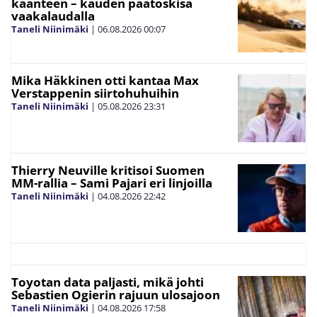
käänteen – kauden päätöskisa
vaakalaudalla
Taneli Niinimäki
|
06.08.2026
00:07
Mika Häkkinen otti kantaa Max
Verstappenin siirtohuhuihin
Taneli Niinimäki
|
05.08.2026
23:31
Thierry Neuville kritisoi Suomen
MM-rallia – Sami Pajari eri linjoilla
Taneli Niinimäki
|
04.08.2026
22:42
Toyotan data paljasti, mikä johti
Sebastien Ogierin rajuun ulosajoon
Taneli Niinimäki
|
04.08.2026
17:58