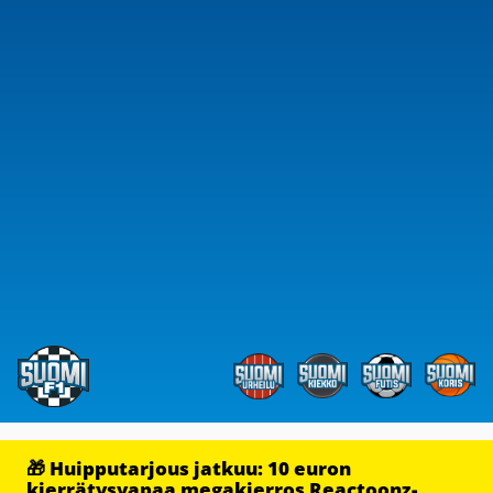
🎁 Huipputarjous jatkuu: 10 euron
kierrätysvapaa megakierros Reactoonz-