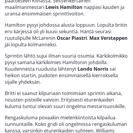
päätökseen Kiinassa. Seitsenkertainen
maailmanmestari
Lewis Hamilton
nappasi kauden ja
uransa ensimmäisen sprinttivoiton.
Hamilton pysyi johdossa alusta loppuun. Lopulta britin
ero kärjessä oli yli kuusi sekuntia. Häntä seurasi
ruutulipulle McLarenin
Oscar Piastri
.
Max Verstappen
jäi lopulta kolmanneksi.
Sprintin lähtö sujui ilman suuria osumia. Kärkikolmikko
pysyi samana kärkikimies Hamiltonin johdolla.
Kuudennesta ruudusta lähtenyt
Lando Norris
sai
heikon startin, pudoten ensimmäisellä kierroksella
sijalle yhdeksän.
Britti ei saanut kilpuriaan toimimaan sprintin aikana,
nousten pisteille vaivoin. Erityisesti eturenkaiden
kuluma tuntui olevan suuri ongelma mestarisuosikille.
Rengaskuluma povaakin mielenkiintoista kilpailua
sunnuntaille. Koko gridi oli ongelmissa rengaskuluman
kanssa, varsinkin eturenkaiden suhteen. Williams