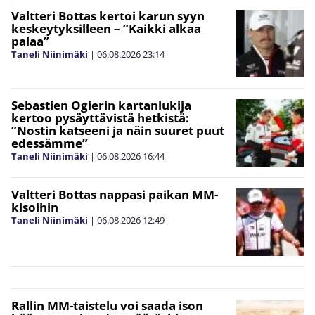
Valtteri Bottas kertoi karun syyn
keskeytyksilleen – ”Kaikki alkaa
palaa”
Taneli Niinimäki
|
06.08.2026
23:14
Sebastien Ogierin kartanlukija
kertoo pysäyttävistä hetkistä:
”Nostin katseeni ja näin suuret puut
edessämme”
Taneli Niinimäki
|
06.08.2026
16:44
Valtteri Bottas nappasi paikan MM-
kisoihin
Taneli Niinimäki
|
06.08.2026
12:49
Rallin MM-taistelu voi saada ison