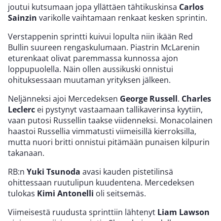
joutui kutsumaan jopa yllättäen tähtikuskinsa
Carlos
Sainzin
varikolle vaihtamaan renkaat kesken sprintin.
Verstappenin sprintti kuivui lopulta niin ikään Red
Bullin suureen rengaskulumaan. Piastrin McLarenin
eturenkaat olivat paremmassa kunnossa ajon
loppupuolella. Näin ollen aussikuski onnistui
ohituksessaan muutaman yrityksen jälkeen.
Neljänneksi ajoi Mercedeksen
George Russell
.
Charles
Leclerc
ei pystynyt vastaamaan tallikaverinsa kyytiin,
vaan putosi Russellin taakse viidenneksi. Monacolainen
haastoi Russellia vimmatusti viimeisillä kierroksilla,
mutta nuori britti onnistui pitämään punaisen kilpurin
takanaan.
RB:n
Yuki Tsunoda
avasi kauden pistetilinsä
ohittessaan ruutulipun kuudentena. Mercedeksen
tulokas
Kimi Antonelli
oli seitsemäs.
Viimeisestä ruudusta sprinttiin lähtenyt
Liam Lawson