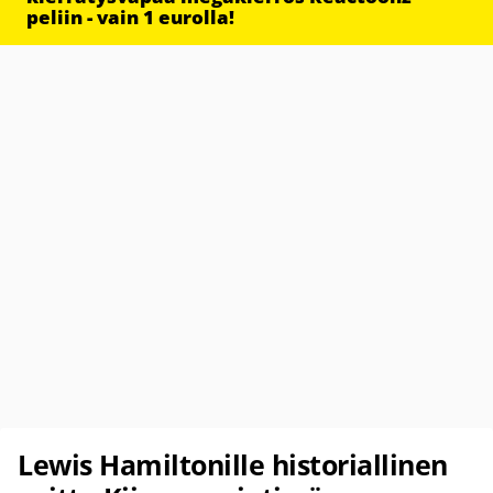
peliin - vain 1 eurolla!
Lewis Hamiltonille historiallinen