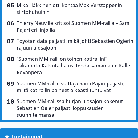
Mika Häkkinen otti kantaa Max Verstappenin
siirtohuhuihin
Thierry Neuville kritisoi Suomen MM-rallia – Sami
Pajari eri linjoilla
Toyotan data paljasti, mikä johti Sebastien Ogierin
rajuun ulosajoon
”Suomen MM-ralli on toinen kotirallini” –
Takamoto Katsuta halusi tehdä saman kuin Kalle
Rovanperä
Suomen MM-rallin voittaja Sami Pajari paljasti,
miltä kotirallin paineet oikeasti tuntuivat
Suomen MM-rallissa hurjan ulosajon kokenut
Sebastien Ogier paljasti loppukauden
suunnitelmansa
Luetuimmat