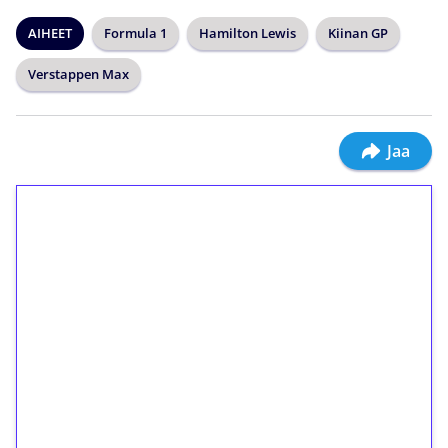
AIHEET
Formula 1
Hamilton Lewis
Kiinan GP
Verstappen Max
Jaa
1€ = 10€ arvosta
ilmaiskierroksia ilman
kierrätystä!
Talleta 1€
Saat heti 50 ilmaiskierrosta Tuohi 1000 -
peliin (arvo 0,20€ per kierros)!
Ei kierrätysvaatimusta!