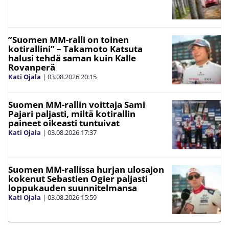
”Suomen MM-ralli on toinen
kotirallini” – Takamoto Katsuta
halusi tehdä saman kuin Kalle
Rovanperä
Kati Ojala
|
03.08.2026
20:15
Suomen MM-rallin voittaja Sami
Pajari paljasti, miltä kotirallin
paineet oikeasti tuntuivat
Kati Ojala
|
03.08.2026
17:37
Suomen MM-rallissa hurjan ulosajon
kokenut Sebastien Ogier paljasti
loppukauden suunnitelmansa
Kati Ojala
|
03.08.2026
15:59