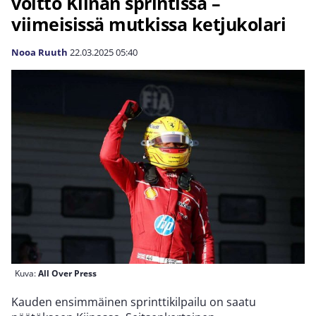
voitto Kiinan sprintissä –
viimeisissä mutkissa ketjukolari
Nooa Ruuth
22.03.2025
05:40
Kuva:
All Over Press
Kauden ensimmäinen sprinttikilpailu on saatu