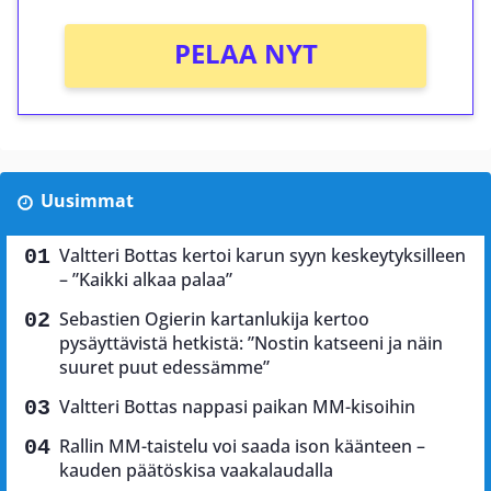
PELAA NYT
Uusimmat
Valtteri Bottas kertoi karun syyn keskeytyksilleen
– ”Kaikki alkaa palaa”
Sebastien Ogierin kartanlukija kertoo
pysäyttävistä hetkistä: ”Nostin katseeni ja näin
suuret puut edessämme”
Valtteri Bottas nappasi paikan MM-kisoihin
Rallin MM-taistelu voi saada ison käänteen –
kauden päätöskisa vaakalaudalla