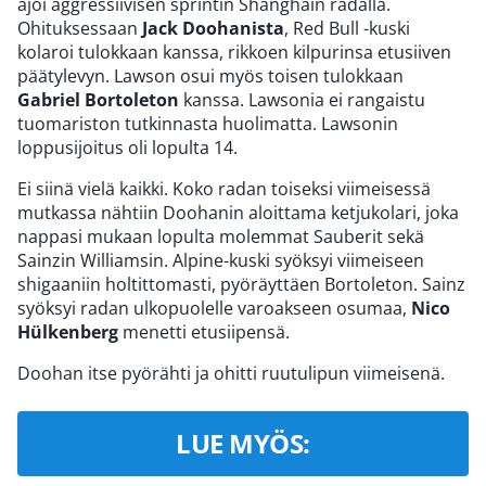
ajoi aggressiivisen sprintin Shanghain radalla.
Ohituksessaan
Jack Doohanista
, Red Bull -kuski
kolaroi tulokkaan kanssa, rikkoen kilpurinsa etusiiven
päätylevyn. Lawson osui myös toisen tulokkaan
Gabriel Bortoleton
kanssa. Lawsonia ei rangaistu
tuomariston tutkinnasta huolimatta. Lawsonin
loppusijoitus oli lopulta 14.
Ei siinä vielä kaikki. Koko radan toiseksi viimeisessä
mutkassa nähtiin Doohanin aloittama ketjukolari, joka
nappasi mukaan lopulta molemmat Sauberit sekä
Sainzin Williamsin. Alpine-kuski syöksyi viimeiseen
shigaaniin holtittomasti, pyöräyttäen Bortoleton. Sainz
syöksyi radan ulkopuolelle varoakseen osumaa,
Nico
Hülkenberg
menetti etusiipensä.
Doohan itse pyörähti ja ohitti ruutulipun viimeisenä.
LUE MYÖS: