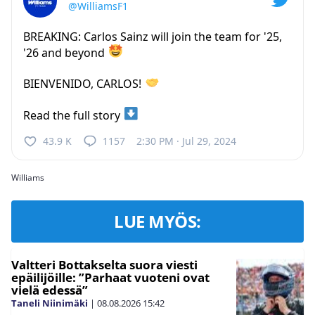
@WilliamsF1
BREAKING: Carlos Sainz will join the team for '25,
'26 and beyond
BIENVENIDO, CARLOS!
Read the full story
43.9 K
1157
2:30 PM · Jul 29, 2024
Williams
LUE MYÖS:
Valtteri Bottakselta suora viesti
epäilijöille: ”Parhaat vuoteni ovat
vielä edessä”
Taneli Niinimäki
|
08.08.2026
15:42