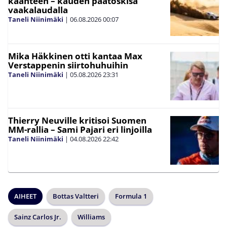
käänteen – kauden päätöskisa
vaakalaudalla
Taneli Niinimäki
|
06.08.2026
00:07
Mika Häkkinen otti kantaa Max
Verstappenin siirtohuhuihin
Taneli Niinimäki
|
05.08.2026
23:31
Thierry Neuville kritisoi Suomen
MM-rallia – Sami Pajari eri linjoilla
Taneli Niinimäki
|
04.08.2026
22:42
AIHEET
Bottas Valtteri
Formula 1
Sainz Carlos Jr.
Williams