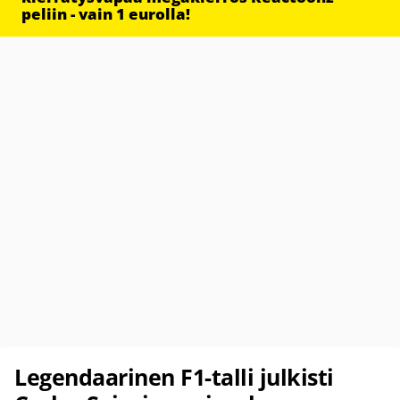
peliin - vain 1 eurolla!
Legendaarinen F1-talli julkisti