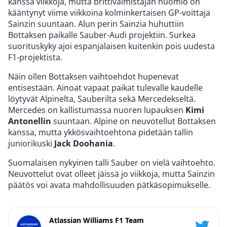
kanssa viikkoja, mutta brittivalmistajan huomio on
kääntynyt viime viikkoina kolminkertaisen GP-voittaja
Sainzin suuntaan. Alun perin Sainzia huhuttiin
Bottaksen paikalle Sauber-Audi projektiin. Surkea
suorituskyky ajoi espanjalaisen kuitenkin pois uudesta
F1-projektista.
Näin ollen Bottaksen vaihtoehdot hupenevat
entisestään. Ainoat vapaat paikat tulevalle kaudelle
löytyvät Alpinelta, Sauberilta sekä Mercedekseltä.
Mercedes on kallistumassa nuoren lupauksen
Kimi
Antonellin
suuntaan. Alpine on neuvotellut Bottaksen
kanssa, mutta ykkösvaihtoehtona pidetään tallin
juniorikuski
Jack Doohania
.
Suomalaisen nykyinen talli Sauber on vielä vaihtoehto.
Neuvottelut ovat olleet jäissä jo viikkoja, mutta Sainzin
päätös voi avata mahdollisuuden pätkäsopimukselle.
Atlassian Williams F1 Team