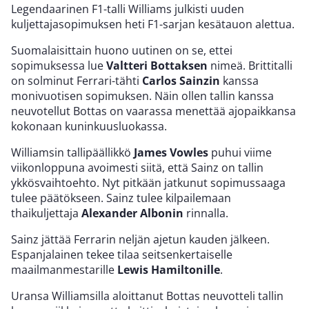
Legendaarinen F1-talli Williams julkisti uuden
kuljettajasopimuksen heti F1-sarjan kesätauon alettua.
Suomalaisittain huono uutinen on se, ettei
sopimuksessa lue
Valtteri Bottaksen
nimeä. Brittitalli
on solminut Ferrari-tähti
Carlos Sainzin
kanssa
monivuotisen sopimuksen. Näin ollen tallin kanssa
neuvotellut Bottas on vaarassa menettää ajopaikkansa
kokonaan kuninkuusluokassa.
Williamsin tallipäällikkö
James Vowles
puhui viime
viikonloppuna avoimesti siitä, että Sainz on tallin
ykkösvaihtoehto. Nyt pitkään jatkunut sopimussaaga
tulee päätökseen. Sainz tulee kilpailemaan
thaikuljettaja
Alexander Albonin
rinnalla.
Sainz jättää Ferrarin neljän ajetun kauden jälkeen.
Espanjalainen tekee tilaa seitsenkertaiselle
maailmanmestarille
Lewis Hamiltonille
.
Uransa Williamsilla aloittanut Bottas neuvotteli tallin