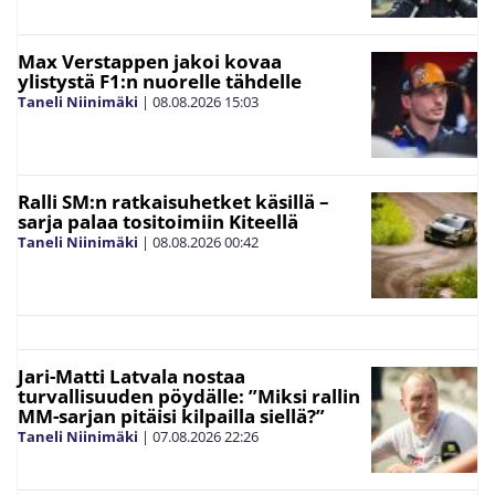
Max Verstappen jakoi kovaa
ylistystä F1:n nuorelle tähdelle
Taneli Niinimäki
|
08.08.2026
15:03
Ralli SM:n ratkaisuhetket käsillä –
sarja palaa tositoimiin Kiteellä
Taneli Niinimäki
|
08.08.2026
00:42
Jari-Matti Latvala nostaa
turvallisuuden pöydälle: ”Miksi rallin
MM-sarjan pitäisi kilpailla siellä?”
Taneli Niinimäki
|
07.08.2026
22:26