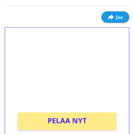
Jaa
1€ = 10€ arvosta
ilmaiskierroksia ilman
kierrätystä!
Talleta 1€
Saat heti 50 ilmaiskierrosta Tuohi 1000 -
peliin (arvo 0,20€ per kierros)!
Ei kierrätysvaatimusta!
PELAA NYT