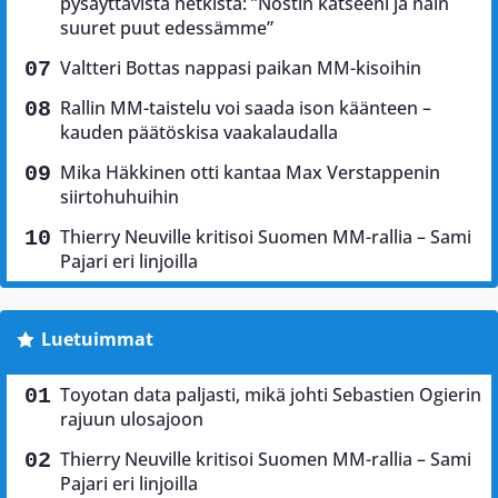
pysäyttävistä hetkistä: ”Nostin katseeni ja näin
suuret puut edessämme”
Valtteri Bottas nappasi paikan MM-kisoihin
Rallin MM-taistelu voi saada ison käänteen –
kauden päätöskisa vaakalaudalla
Mika Häkkinen otti kantaa Max Verstappenin
siirtohuhuihin
Thierry Neuville kritisoi Suomen MM-rallia – Sami
Pajari eri linjoilla
Luetuimmat
Toyotan data paljasti, mikä johti Sebastien Ogierin
rajuun ulosajoon
Thierry Neuville kritisoi Suomen MM-rallia – Sami
Pajari eri linjoilla