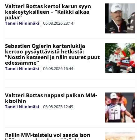
Valtteri Bottas kertoi karun syyn
keskeytyksilleen – ”Kaikki alkaa
palaa”
Taneli Niinimäki
|
06.08.2026
23:14
Sebastien Ogierin kartanlukija
kertoo pysäyttävistä hetkistä:
”Nostin katseeni ja näin suuret puut
edessämme”
Taneli Niinimäki
|
06.08.2026
16:44
Valtteri Bottas nappasi paikan MM-
kisoihin
Taneli Niinimäki
|
06.08.2026
12:49
Rallin MM-taistelu voi saada ison