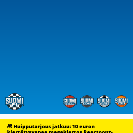
🎁 Huipputarjous jatkuu: 10 euron
kierrätysvapaa megakierros Reactoonz-