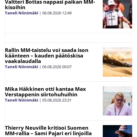
Valtteri Bottas nappasi paikan MM-
kisoihin
Taneli Niinimäki
|
06.08.2026
12:49
Rallin MM-taistelu voi saada ison
käänteen – kauden päätöskisa
vaakalaudalla
Taneli Niinimäki
|
06.08.2026
00:07
Mika Häkkinen otti kantaa Max
Verstappenin siirtohuhuihin
Taneli Niinimäki
|
05.08.2026
23:31
Thierry Neuville kritisoi Suomen
MM-rallia – Sami Pajari eri linjoilla