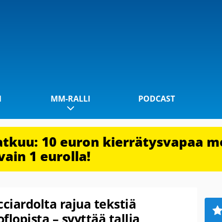
1
MM-RALLI
PODCAST
jatkuu: 10 euron kierrätysvapaa m
vain 1 eurolla!
cciardolta rajua tekstiä
flopista – syyttää tallia