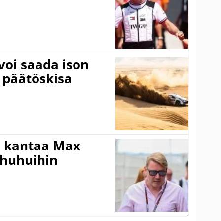
voi saada ison
 päätöskisa
i kantaa Max
ohuhuihin