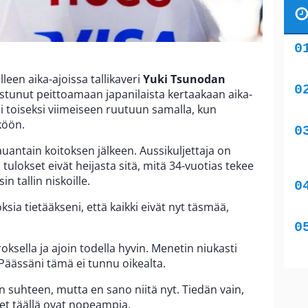
älleen aika-ajoissa tallikaveri
Yuki Tsunodan
nistunut peittoamaan japanilaista kertaakaan aika-
jäi toiseksi viimeiseen ruutuun samalla, kun
köön.
auantain koitoksen jälkeen. Aussikuljettaja on
tulokset eivät heijasta sitä, mitä 34-vuotias tekee
in tallin niskoille.
ksia tietääkseni, että kaikki eivät nyt täsmää,
.
roksella ja ajoin todella hyvin. Menetin niukasti
Päässäni tämä ei tunnu oikealta.
an suhteen, mutta en sano niitä nyt. Tiedän vain,
set täällä ovat nopeampia.