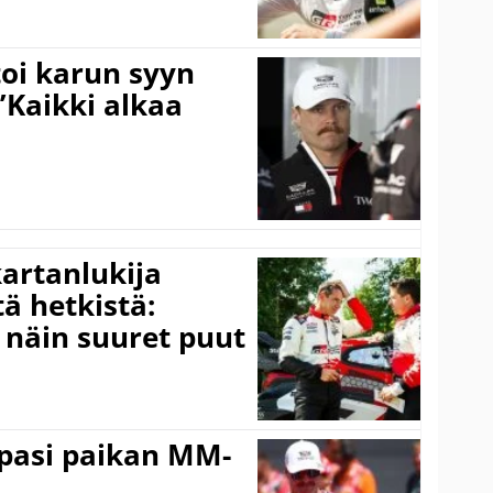
toi karun syyn
”Kaikki alkaa
kartanlukija
ä hetkistä:
a näin suuret puut
ppasi paikan MM-