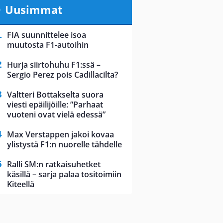
Uusimmat
FIA suunnittelee isoa
muutosta F1-autoihin
Hurja siirtohuhu F1:ssä –
Sergio Perez pois Cadillacilta?
Valtteri Bottakselta suora
viesti epäilijöille: ”Parhaat
vuoteni ovat vielä edessä”
Max Verstappen jakoi kovaa
ylistystä F1:n nuorelle tähdelle
Ralli SM:n ratkaisuhetket
käsillä – sarja palaa tositoimiin
Kiteellä