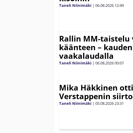
Taneli Niinimäki
|
06.08.2026
12:49
Rallin MM-taistelu 
käänteen – kauden
vaakalaudalla
Taneli Niinimäki
|
06.08.2026
00:07
Mika Häkkinen ott
Verstappenin siirt
Taneli Niinimäki
|
05.08.2026
23:31