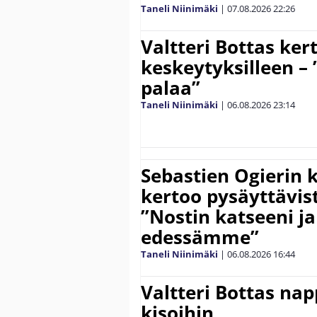
Taneli Niinimäki
|
07.08.2026
22:26
Valtteri Bottas ker
keskeytyksilleen – 
palaa”
Taneli Niinimäki
|
06.08.2026
23:14
Sebastien Ogierin 
kertoo pysäyttävist
”Nostin katseeni j
edessämme”
Taneli Niinimäki
|
06.08.2026
16:44
Valtteri Bottas na
kisoihin