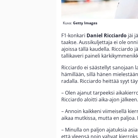
Kuva:
Getty Images
F1-konkari
Daniel Ricciardo
jäi j
taakse. Aussikuljettaja ei ole on
ajoissa tällä kaudella. Ricciardo 
tallikaveri paineli kärkikymmenik
Ricciardo ei säästellyt sanojaan l
hämillään, sillä hänen mielestään 
radalla. Ricciardo heittää syyt täys
– Olen ajanut tarpeeksi aikakierro
Ricciardo aloitti aika-ajon jälkeen
– Annoin kaikkeni viimeisellä kier
aikaa mutkissa, mutta en paljoa. 
– Minulla on paljon ajatuksia asi
että yleensä noin vahvat kierrok