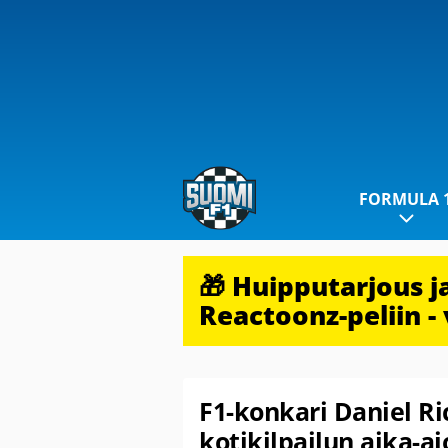
FORMULA 
🎁 Huipputarjous 
Reactoonz-peliin - 
F1-konkari Daniel Ri
kotikilpailun aika-ajo