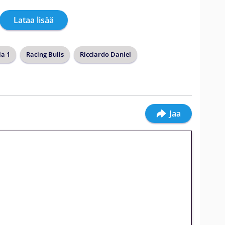
Lataa lisää
a 1
Racing Bulls
Ricciardo Daniel
Jaa
jatkuu: 10 euron
gakierros Reactoonz-peliin