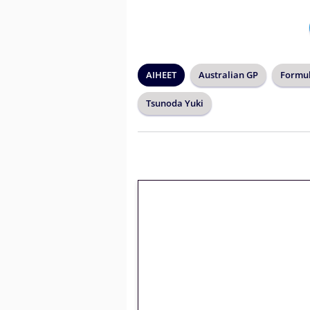
AIHEET
Australian GP
Formul
Tsunoda Yuki
🎁 Huipputarjous 
kierrätysvapaa me
– vain 1 eurolla!
Peli: Reactoonz
Vain uusille asiakkaille!