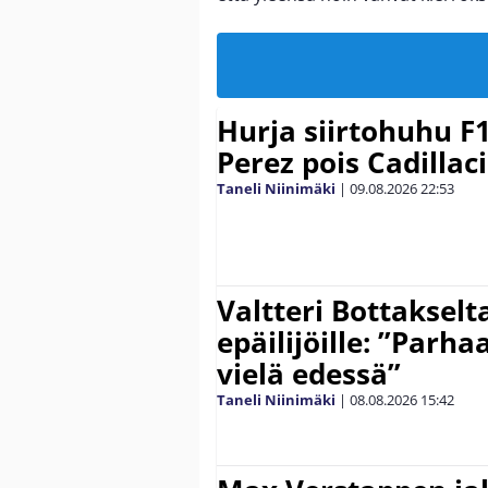
Hurja siirtohuhu F1
Perez pois Cadillaci
Taneli Niinimäki
|
09.08.2026
22:53
Valtteri Bottakselt
epäilijöille: ”Parha
vielä edessä”
Taneli Niinimäki
|
08.08.2026
15:42