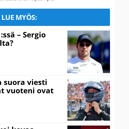
LUE MYÖS:
:ssä – Sergio
lta?
a suora viesti
at vuoteni ovat