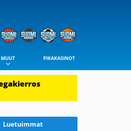
MUUT
PIKAKASINOT
egakierros
Luetuimmat