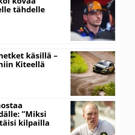
koi kovaa
lle tähdelle
hetket käsillä –
iin Kiteellä
nostaa
älle: ”Miksi
äisi kilpailla