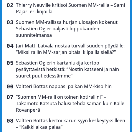
Thierry Neuville kritisoi Suomen MM-rallia – Sami
Pajari eri linjoilla
Suomen MM-rallissa hurjan ulosajon kokenut
Sebastien Ogier paljasti loppukauden
suunnitelmansa
Jari-Matti Latvala nostaa turvallisuuden pöydälle:
”Miksi rallin MM-sarjan pitäisi kilpailla siellä?”
Sebastien Ogierin kartanlukija kertoo
pysäyttävistä hetkistä: ”Nostin katseeni ja näin
suuret puut edessämme”
Valtteri Bottas nappasi paikan MM-kisoihin
”Suomen MM-ralli on toinen kotirallini” –
Takamoto Katsuta halusi tehdä saman kuin Kalle
Rovanperä
Valtteri Bottas kertoi karun syyn keskeytyksilleen
– ”Kaikki alkaa palaa”