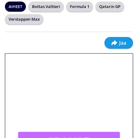
AIHEET
Bottas Valtteri
Formula 1
Qatarin GP
Verstappen Max
Jaa
🎁 Huipputarjous jatkuu: 10
euron kierrätysvapaa
megakierros Reactoonz-
peliin – vain 1 eurolla!
Peli: Reactoonz
Vain uusille asiakkaille!