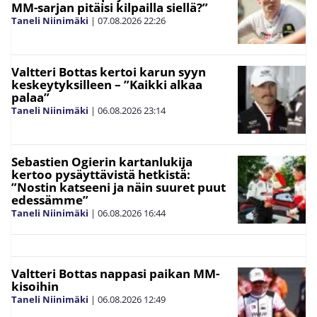
MM-sarjan pitäisi kilpailla siellä?”
Taneli Niinimäki
|
07.08.2026
22:26
Valtteri Bottas kertoi karun syyn
keskeytyksilleen – ”Kaikki alkaa
palaa”
Taneli Niinimäki
|
06.08.2026
23:14
Sebastien Ogierin kartanlukija
kertoo pysäyttävistä hetkistä:
”Nostin katseeni ja näin suuret puut
edessämme”
Taneli Niinimäki
|
06.08.2026
16:44
Valtteri Bottas nappasi paikan MM-
kisoihin
Taneli Niinimäki
|
06.08.2026
12:49