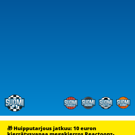
🎁 Huipputarjous jatkuu: 10 euron
kierrätysvapaa megakierros Reactoonz-