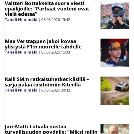
Valtteri Bottakselta suora viesti
epäilijöille: ”Parhaat vuoteni ovat
vielä edessä”
Taneli Niinimäki
|
08.08.2026
15:42
Max Verstappen jakoi kovaa
ylistystä F1:n nuorelle tähdelle
Taneli Niinimäki
|
08.08.2026
15:03
Ralli SM:n ratkaisuhetket käsillä –
sarja palaa tositoimiin Kiteellä
Taneli Niinimäki
|
08.08.2026
00:42
Jari-Matti Latvala nostaa
turvallisuuden pöydälle: ”Miksi rallin