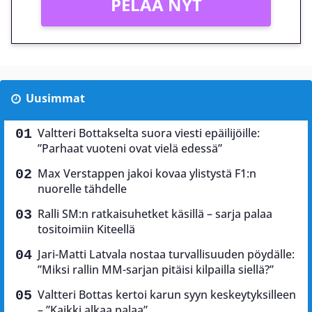
PELAA NYT
Uusimmat
Valtteri Bottakselta suora viesti epäilijöille:
”Parhaat vuoteni ovat vielä edessä”
Max Verstappen jakoi kovaa ylistystä F1:n
nuorelle tähdelle
Ralli SM:n ratkaisuhetket käsillä – sarja palaa
tositoimiin Kiteellä
Jari-Matti Latvala nostaa turvallisuuden pöydälle:
”Miksi rallin MM-sarjan pitäisi kilpailla siellä?”
Valtteri Bottas kertoi karun syyn keskeytyksilleen
– ”Kaikki alkaa palaa”