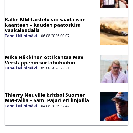
Rallin MM-taistelu voi saada ison
käänteen – kauden päätöskisa
vaakalaudalla
Taneli Niinimäki
|
06.08.2026
00:07
Mika Häkkinen otti kantaa Max
Verstappenin siirtohuhuihin
Taneli Niinimäki
|
05.08.2026
23:31
Thierry Neuville kritisoi Suomen
MM-rallia – Sami Pajari eri linjoilla
Taneli Niinimäki
|
04.08.2026
22:42