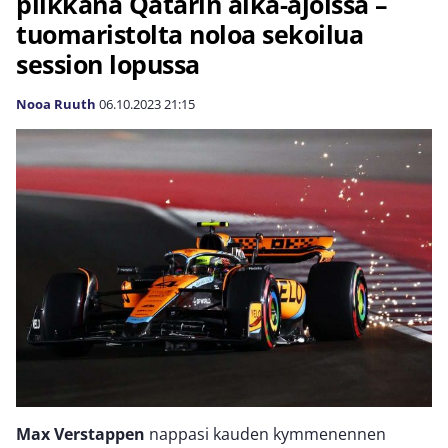
pilkkana Qatarin aika-ajoissa –
tuomaristolta noloa sekoilua
session lopussa
Nooa Ruuth
06.10.2023
21:15
Max Verstappen
nappasi kauden kymmenennen