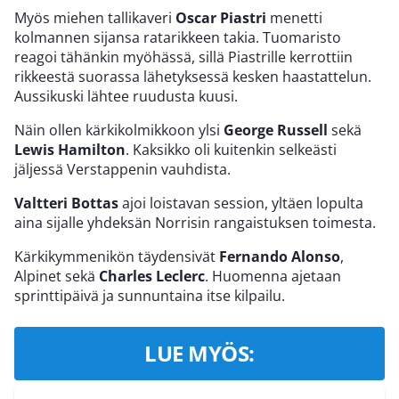
Myös miehen tallikaveri
Oscar Piastri
menetti
kolmannen sijansa ratarikkeen takia. Tuomaristo
reagoi tähänkin myöhässä, sillä Piastrille kerrottiin
rikkeestä suorassa lähetyksessä kesken haastattelun.
Aussikuski lähtee ruudusta kuusi.
Näin ollen kärkikolmikkoon ylsi
George Russell
sekä
Lewis Hamilton
. Kaksikko oli kuitenkin selkeästi
jäljessä Verstappenin vauhdista.
Valtteri Bottas
ajoi loistavan session, yltäen lopulta
aina sijalle yhdeksän Norrisin rangaistuksen toimesta.
Kärkikymmenikön täydensivät
Fernando Alonso
,
Alpinet sekä
Charles Leclerc
. Huomenna ajetaan
sprinttipäivä ja sunnuntaina itse kilpailu.
LUE MYÖS: