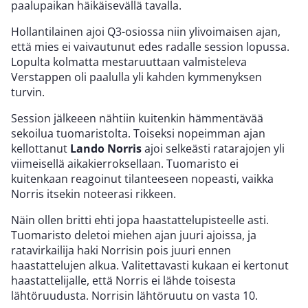
paalupaikan häikäisevällä tavalla.
Hollantilainen ajoi Q3-osiossa niin ylivoimaisen ajan,
että mies ei vaivautunut edes radalle session lopussa.
Lopulta kolmatta mestaruuttaan valmisteleva
Verstappen oli paalulla yli kahden kymmenyksen
turvin.
Session jälkeeen nähtiin kuitenkin hämmentävää
sekoilua tuomaristolta. Toiseksi nopeimman ajan
kellottanut
Lando Norris
ajoi selkeästi ratarajojen yli
viimeisellä aikakierroksellaan. Tuomaristo ei
kuitenkaan reagoinut tilanteeseen nopeasti, vaikka
Norris itsekin noteerasi rikkeen.
Näin ollen britti ehti jopa haastattelupisteelle asti.
Tuomaristo deletoi miehen ajan juuri ajoissa, ja
ratavirkailija haki Norrisin pois juuri ennen
haastattelujen alkua. Valitettavasti kukaan ei kertonut
haastattelijalle, että Norris ei lähde toisesta
lähtöruudusta. Norrisin lähtöruutu on vasta 10.