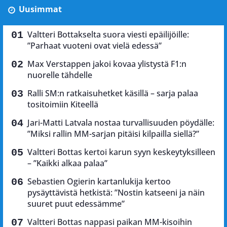
Uusimmat
Valtteri Bottakselta suora viesti epäilijöille:
”Parhaat vuoteni ovat vielä edessä”
Max Verstappen jakoi kovaa ylistystä F1:n
nuorelle tähdelle
Ralli SM:n ratkaisuhetket käsillä – sarja palaa
tositoimiin Kiteellä
Jari-Matti Latvala nostaa turvallisuuden pöydälle:
”Miksi rallin MM-sarjan pitäisi kilpailla siellä?”
Valtteri Bottas kertoi karun syyn keskeytyksilleen
– ”Kaikki alkaa palaa”
Sebastien Ogierin kartanlukija kertoo
pysäyttävistä hetkistä: ”Nostin katseeni ja näin
suuret puut edessämme”
Valtteri Bottas nappasi paikan MM-kisoihin