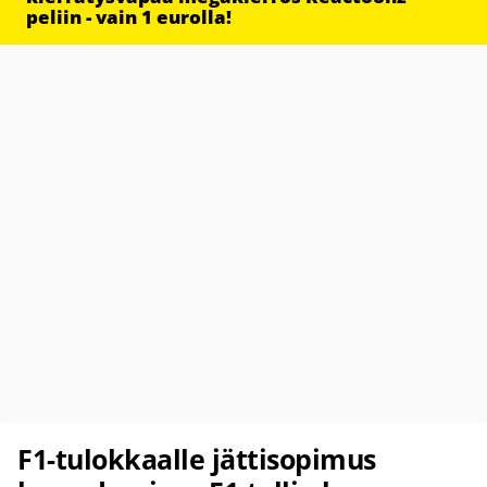
peliin - vain 1 eurolla!
F1-tulokkaalle jättisopimus