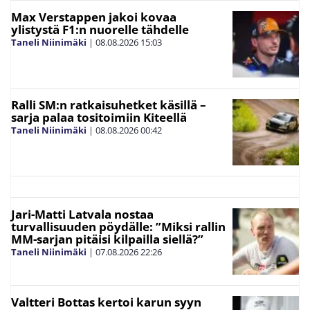
Max Verstappen jakoi kovaa
ylistystä F1:n nuorelle tähdelle
Taneli Niinimäki
|
08.08.2026
15:03
Ralli SM:n ratkaisuhetket käsillä –
sarja palaa tositoimiin Kiteellä
Taneli Niinimäki
|
08.08.2026
00:42
Jari-Matti Latvala nostaa
turvallisuuden pöydälle: ”Miksi rallin
MM-sarjan pitäisi kilpailla siellä?”
Taneli Niinimäki
|
07.08.2026
22:26
Valtteri Bottas kertoi karun syyn