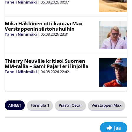
Taneli Niinimäki
|
06.08.2026
00:07
Mika Häkkinen otti kantaa Max
Verstappenin siirtohuhuihin
Taneli Niinimäki
|
05.08.2026
23:31
Thierry Neuville kritisoi Suomen
MM-rallia – Sami Pajari eri linjoilla
Taneli Niinimäki
|
04.08.2026
22:42
AIHEET
Formula 1
Piastri Oscar
Verstappen Max
Jaa