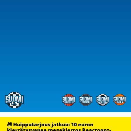
🎁 Huipputarjous jatkuu: 10 euron
kierrätysvapaa megakierros Reactoonz-