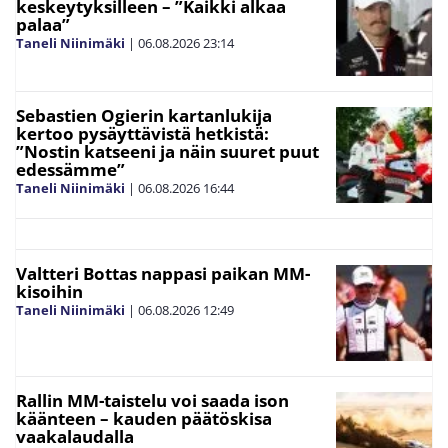
keskeytyksilleen – ”Kaikki alkaa
palaa”
Taneli Niinimäki
|
06.08.2026
23:14
Sebastien Ogierin kartanlukija
kertoo pysäyttävistä hetkistä:
”Nostin katseeni ja näin suuret puut
edessämme”
Taneli Niinimäki
|
06.08.2026
16:44
Valtteri Bottas nappasi paikan MM-
kisoihin
Taneli Niinimäki
|
06.08.2026
12:49
Rallin MM-taistelu voi saada ison
käänteen – kauden päätöskisa
vaakalaudalla