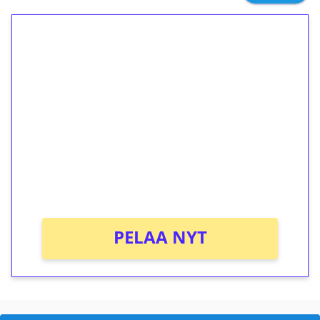
1€ = 10€ arvosta
ilmaiskierroksia ilman
kierrätystä!
Talleta 1€
Saat heti 50 ilmaiskierrosta Tuohi 1000 -
peliin (arvo 0,20€ per kierros)!
Ei kierrätysvaatimusta!
PELAA NYT