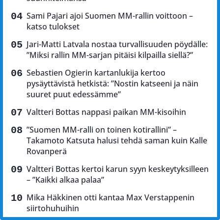
Sami Pajari ajoi Suomen MM-rallin voittoon –
katso tulokset
Jari-Matti Latvala nostaa turvallisuuden pöydälle:
”Miksi rallin MM-sarjan pitäisi kilpailla siellä?”
Sebastien Ogierin kartanlukija kertoo
pysäyttävistä hetkistä: ”Nostin katseeni ja näin
suuret puut edessämme”
Valtteri Bottas nappasi paikan MM-kisoihin
”Suomen MM-ralli on toinen kotirallini” –
Takamoto Katsuta halusi tehdä saman kuin Kalle
Rovanperä
Valtteri Bottas kertoi karun syyn keskeytyksilleen
– ”Kaikki alkaa palaa”
Mika Häkkinen otti kantaa Max Verstappenin
siirtohuhuihin