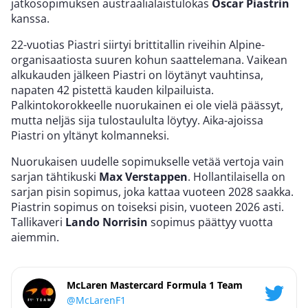
jatkosopimuksen austraalialaistulokas
Oscar Piastrin
kanssa.
22-vuotias Piastri siirtyi brittitallin riveihin Alpine-
organisaatiosta suuren kohun saattelemana. Vaikean
alkukauden jälkeen Piastri on löytänyt vauhtinsa,
napaten 42 pistettä kauden kilpailuista.
Palkintokorokkeelle nuorukainen ei ole vielä päässyt,
mutta neljäs sija tulostaululta löytyy. Aika-ajoissa
Piastri on yltänyt kolmanneksi.
Nuorukaisen uudelle sopimukselle vetää vertoja vain
sarjan tähtikuski
Max Verstappen
. Hollantilaisella on
sarjan pisin sopimus, joka kattaa vuoteen 2028 saakka.
Piastrin sopimus on toiseksi pisin, vuoteen 2026 asti.
Tallikaveri
Lando Norrisin
sopimus päättyy vuotta
aiemmin.
McLaren Mastercard Formula 1 Team
@McLarenF1