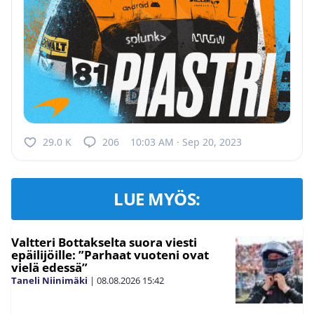
29.0 K
206
10:03 AM · Sep 20, 2023
LUE MYÖS:
Valtteri Bottakselta suora viesti
epäilijöille: ”Parhaat vuoteni ovat
vielä edessä”
Taneli Niinimäki
|
08.08.2026
15:42