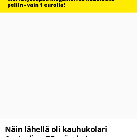
peliin - vain 1 eurolla!
Näin lähellä oli kauhukolari