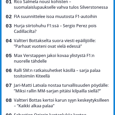
Rico Salmela nousi kohisten –
suomalaislupaukselle vahva tulos Silverstonessa
FIA suunnittelee isoa muutosta F1-autoihin
Hurja siirtohuhu F1:ssä – Sergio Perez pois
Cadillacilta?
Valtteri Bottakselta suora viesti epäilijöille:
”Parhaat vuoteni ovat vielä edessä”
Max Verstappen jakoi kovaa ylistystä F1:n
nuorelle tähdelle
Ralli SM:n ratkaisuhetket käsillä – sarja palaa
tositoimiin Kiteellä
Jari-Matti Latvala nostaa turvallisuuden pöydälle:
”Miksi rallin MM-sarjan pitäisi kilpailla siellä?”
Valtteri Bottas kertoi karun syyn keskeytyksilleen
– ”Kaikki alkaa palaa”
Sebastien Ogierin kartanlukija kertoo