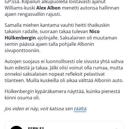
GP:ssä. Kilpailun alkupuolella loistavasti ajanut
Williams-kuski
Alex Albon
menetti autonsa hallinnan
ajaen rengasvalliin rajusti.
Samalla miehen kantama vauhti heitti thaikuskin
takaisin radalle, suoraan takaa tulevan
Nico
Hülkenbergin
ajolinjalle. Saksalainen oli muutaman
sentin päässä ajaen talla pohjalle Albonin
sivuponttooniin.
Autojen suojaus ei luonnollisesti ole sivusta yhtä vahva
kuin edestä ja takaa. Jälki olisi voinut olla rumaa, mutta
onneksi saksalaisen nopeat refleksit pelastivat
tilanteen. Muilla kuskeilla oli aikaa välttää Albonin auto.
Hülkenbergin kypäräkamera näyttää, kuinka pienestä
kiinni osuma oli.
Jos video ei näy, voit katsoa sen
täältä
.
ESPN F1