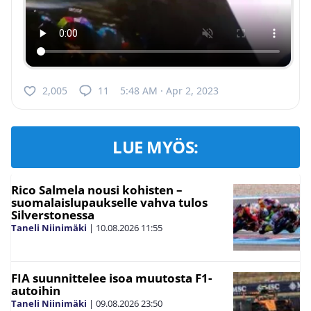
2,005
11
5:48 AM · Apr 2, 2023
LUE MYÖS:
Rico Salmela nousi kohisten –
suomalaislupaukselle vahva tulos
Silverstonessa
Taneli Niinimäki
|
10.08.2026
11:55
FIA suunnittelee isoa muutosta F1-
autoihin
Taneli Niinimäki
|
09.08.2026
23:50