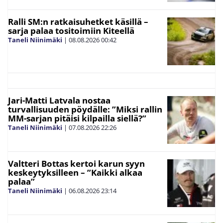
Ralli SM:n ratkaisuhetket käsillä –
sarja palaa tositoimiin Kiteellä
Taneli Niinimäki
|
08.08.2026
00:42
Jari-Matti Latvala nostaa
turvallisuuden pöydälle: ”Miksi rallin
MM-sarjan pitäisi kilpailla siellä?”
Taneli Niinimäki
|
07.08.2026
22:26
Valtteri Bottas kertoi karun syyn
keskeytyksilleen – ”Kaikki alkaa
palaa”
Taneli Niinimäki
|
06.08.2026
23:14