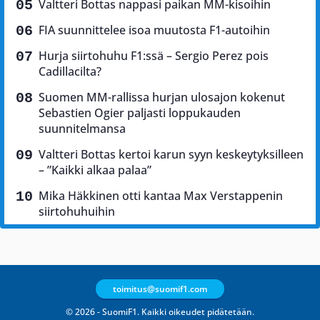
Valtteri Bottas nappasi paikan MM-kisoihin
FIA suunnittelee isoa muutosta F1-autoihin
Hurja siirtohuhu F1:ssä – Sergio Perez pois
Cadillacilta?
Suomen MM-rallissa hurjan ulosajon kokenut
Sebastien Ogier paljasti loppukauden
suunnitelmansa
Valtteri Bottas kertoi karun syyn keskeytyksilleen
– ”Kaikki alkaa palaa”
Mika Häkkinen otti kantaa Max Verstappenin
siirtohuhuihin
toimitus@suomif1.com
© 2026 - SuomiF1. Kaikki oikeudet pidätetään.