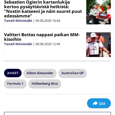
Sebastien Ogierin kartanlukija
kertoo pysäyttävistä hetkistä:
”Nostin katseeni ja näin suuret puut
edessämme”
Taneli Niinimäki
|
06.08.2026
16:44
Valtteri Bottas nappasi paikan MM-
kisoihin
Taneli Niinimäki
|
06.08.2026
12:49
AIHEET
Albon Alexander
Australian GP
Formula 1
Hülkenberg Nico
Jaa