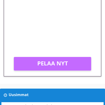
🎁 Huipputarjous jatkuu: 10
euron kierrätysvapaa
megakierros Reactoonz-
peliin – vain 1 eurolla!
Peli: Reactoonz
Vain uusille asiakkaille!
PELAA NYT
Uusimmat