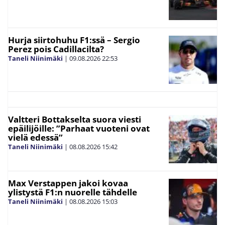
Hurja siirtohuhu F1:ssä – Sergio
Perez pois Cadillacilta?
Taneli Niinimäki
|
09.08.2026
22:53
Valtteri Bottakselta suora viesti
epäilijöille: ”Parhaat vuoteni ovat
vielä edessä”
Taneli Niinimäki
|
08.08.2026
15:42
Max Verstappen jakoi kovaa
ylistystä F1:n nuorelle tähdelle
Taneli Niinimäki
|
08.08.2026
15:03