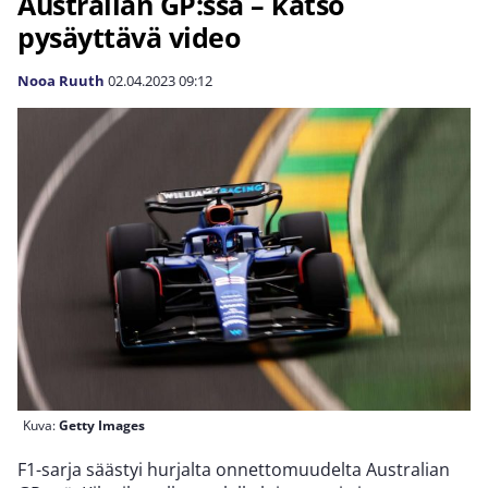
Australian GP:ssä – katso
pysäyttävä video
Nooa Ruuth
02.04.2023
09:12
Kuva:
Getty Images
F1-sarja säästyi hurjalta onnettomuudelta Australian