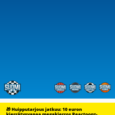
🎁 Huipputarjous jatkuu: 10 euron
kierrätysvapaa megakierros Reactoonz-