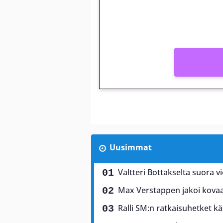
Peli: Reactoonz
Vain uusille asiakkaille!
Uusimmat
Valtteri Bottakselta suora vi
Max Verstappen jakoi kovaa 
Ralli SM:n ratkaisuhetket käs