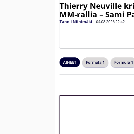
Thierry Neuville kr
MM-rallia – Sami Paj
Taneli Niinimäki
|
04.08.2026
22:42
AIHEET
Formula 1
Formula 1
🎁 Huipputarjous 
kierrätysvapaa me
– vain 1 eurolla!