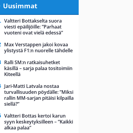
Uusimmat
Valtteri Bottakselta suora
viesti epäilijöille: ”Parhaat
vuoteni ovat vielä edessä”
Max Verstappen jakoi kovaa
ylistystä F1:n nuorelle tähdelle
Ralli SM:n ratkaisuhetket
käsillä – sarja palaa tositoimiin
Kiteellä
Jari-Matti Latvala nostaa
turvallisuuden pöydälle: ”Miksi
rallin MM-sarjan pitäisi kilpailla
siellä?”
Valtteri Bottas kertoi karun
syyn keskeytyksilleen – ”Kaikki
alkaa palaa”