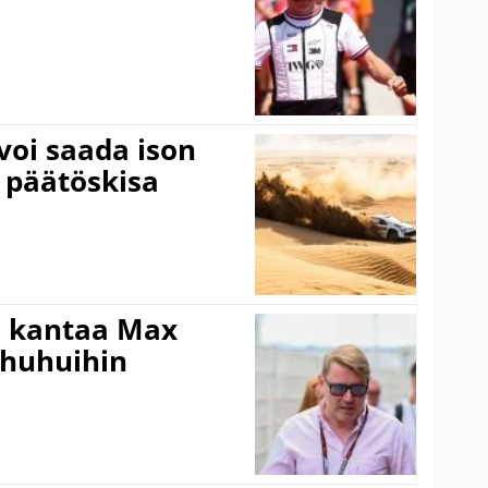
voi saada ison
 päätöskisa
i kantaa Max
ohuhuihin