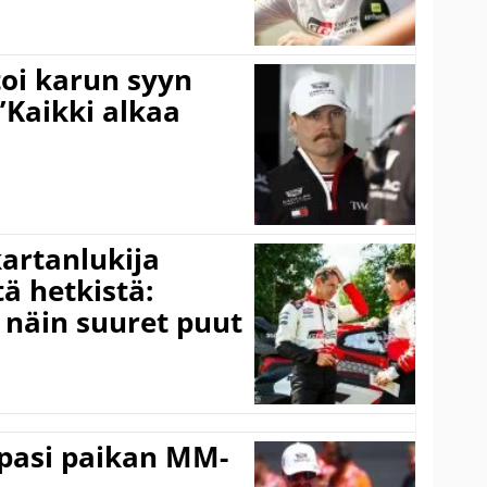
toi karun syyn
”Kaikki alkaa
kartanlukija
ä hetkistä:
a näin suuret puut
ppasi paikan MM-