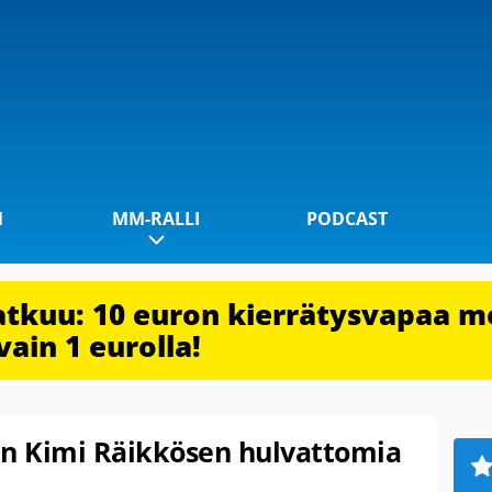
1
MM-RALLI
PODCAST
jatkuu: 10 euron kierrätysvapaa m
vain 1 eurolla!
aan Kimi Räikkösen hulvattomia
!