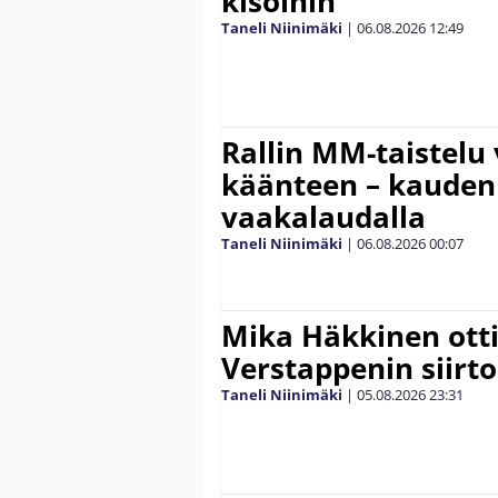
kisoihin
Taneli Niinimäki
|
06.08.2026
12:49
Rallin MM-taistelu 
käänteen – kauden
vaakalaudalla
Taneli Niinimäki
|
06.08.2026
00:07
Mika Häkkinen ott
Verstappenin siirt
Taneli Niinimäki
|
05.08.2026
23:31