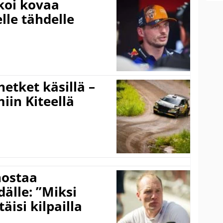
koi kovaa
lle tähdelle
hetket käsillä –
iin Kiteellä
nostaa
älle: ”Miksi
äisi kilpailla