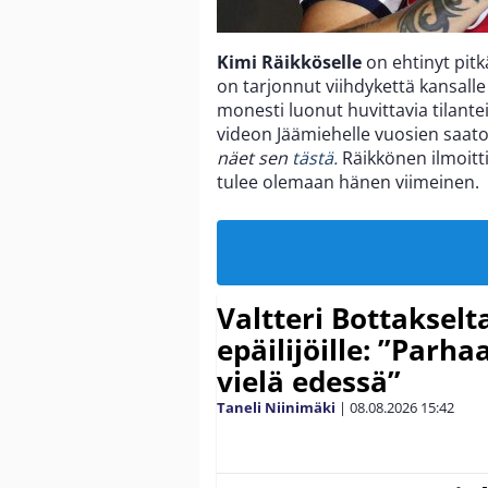
Kimi Räikköselle
on ehtinyt pitk
on tarjonnut viihdykettä kansalle
monesti luonut huvittavia tilante
videon Jäämiehelle vuosien saat
näet sen
tästä.
Räikkönen ilmoitti
tulee olemaan hänen viimeinen.
Valtteri Bottakselt
epäilijöille: ”Parha
vielä edessä”
Taneli Niinimäki
|
08.08.2026
15:42