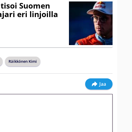
itisoi Suomen
ari eri linjoilla
Räikkönen Kimi
Jaa
jatkuu: 10 euron
gakierros Reactoonz-peliin