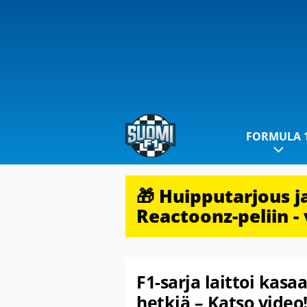
FORMULA 
🎁 Huipputarjous 
Reactoonz-peliin - 
F1-sarja laittoi kas
hetkiä – Katso video