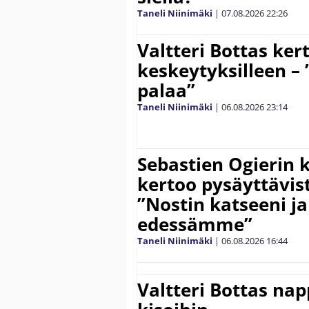
Taneli Niinimäki
|
07.08.2026
22:26
Valtteri Bottas ker
keskeytyksilleen – 
palaa”
Taneli Niinimäki
|
06.08.2026
23:14
Sebastien Ogierin 
kertoo pysäyttävist
”Nostin katseeni j
edessämme”
Taneli Niinimäki
|
06.08.2026
16:44
Valtteri Bottas na