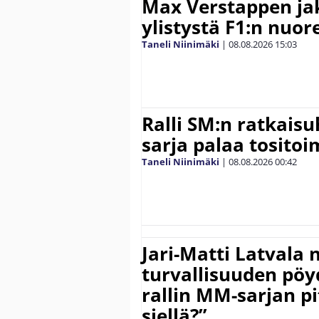
Max Verstappen ja
ylistystä F1:n nuore
Taneli Niinimäki
|
08.08.2026
15:03
Ralli SM:n ratkaisu
sarja palaa tositoim
Taneli Niinimäki
|
08.08.2026
00:42
Jari-Matti Latvala 
turvallisuuden pöyd
rallin MM-sarjan pit
siellä?”