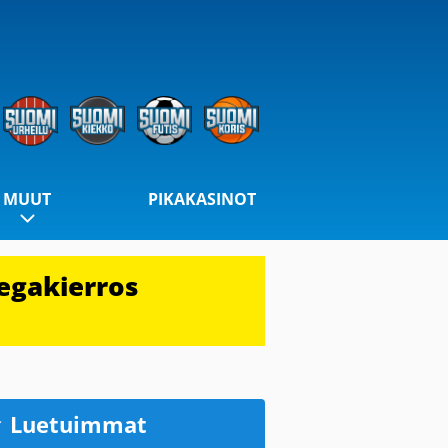
MUUT
PIKAKASINOT
egakierros
Luetuimmat