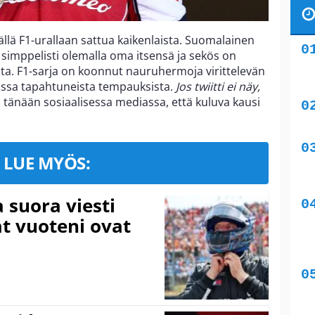
ällä F1-urallaan sattua kaikenlaista. Suomalainen
 simppelisti olemalla oma itsensä ja sekös on
ita. F1-sarja on koonnut nauruhermoja virittelevän
ossa tapahtuneista tempauksista.
Jos twiitti ei näy,
 tänään sosiaalisessa mediassa, että kuluva kausi
LUE MYÖS:
a suora viesti
at vuoteni ovat