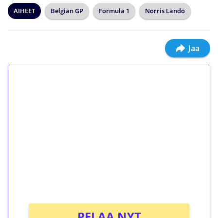
AIHEET
Belgian GP
Formula 1
Norris Lando
Jaa
1€ = 10€ arvosta
ilmaiskierroksia ilman
kierrätystä!
Talleta 1€
Saat heti 50 ilmaiskierrosta Tuohi 1000 -
peliin (arvo 0,20€ per kierros)!
Ei kierrätysvaatimusta!
PELAA NYT