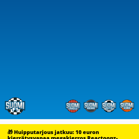
🎁 Huipputarjous jatkuu: 10 euron
kierrätysvapaa megakierros Reactoonz-