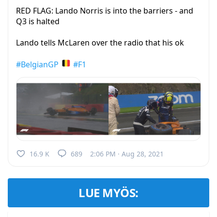
RED FLAG: Lando Norris is into the barriers - and
Q3 is halted
Lando tells McLaren over the radio that his ok
#BelgianGP
#F1
16.9 K
689
2:06 PM · Aug 28, 2021
LUE MYÖS: