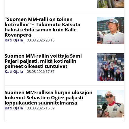
”Suomen MM-ralli on toinen
kotirallini” – Takamoto Katsuta
halusi tehdä saman kuin Kalle
Rovanperä
Kati Ojala
|
03.08.2026
20:15
Suomen MM-rallin voittaja Sami
Pajari paljasti, miltä kotirallin
paineet oikeasti tuntuivat
Kati Ojala
|
03.08.2026
17:37
Suomen MM-rallissa hurjan ulosajon
kokenut Sebastien Ogier paljasti
loppukauden suunnitelmansa
Kati Ojala
|
03.08.2026
15:59