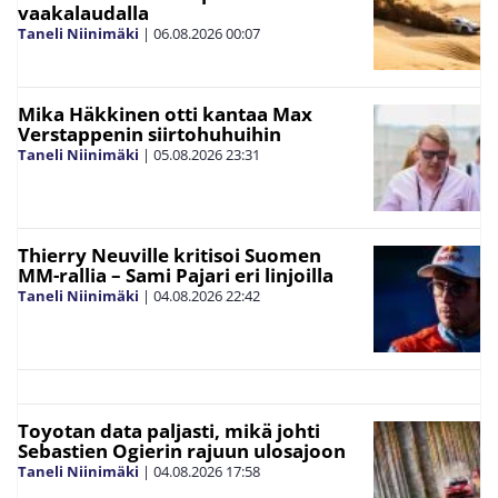
vaakalaudalla
Taneli Niinimäki
|
06.08.2026
00:07
Mika Häkkinen otti kantaa Max
Verstappenin siirtohuhuihin
Taneli Niinimäki
|
05.08.2026
23:31
Thierry Neuville kritisoi Suomen
MM-rallia – Sami Pajari eri linjoilla
Taneli Niinimäki
|
04.08.2026
22:42
Toyotan data paljasti, mikä johti
Sebastien Ogierin rajuun ulosajoon
Taneli Niinimäki
|
04.08.2026
17:58