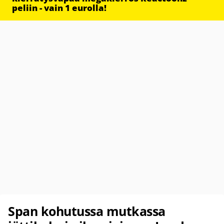
peliin - vain 1 eurolla!
Span kohutussa mutkassa