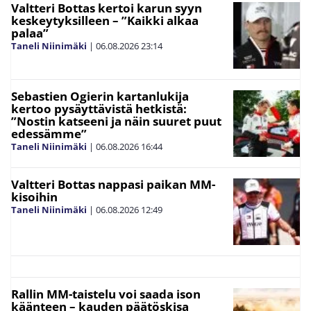
Valtteri Bottas kertoi karun syyn
keskeytyksilleen – ”Kaikki alkaa
palaa”
Taneli Niinimäki
|
06.08.2026
23:14
Sebastien Ogierin kartanlukija
kertoo pysäyttävistä hetkistä:
”Nostin katseeni ja näin suuret puut
edessämme”
Taneli Niinimäki
|
06.08.2026
16:44
Valtteri Bottas nappasi paikan MM-
kisoihin
Taneli Niinimäki
|
06.08.2026
12:49
Rallin MM-taistelu voi saada ison
käänteen – kauden päätöskisa