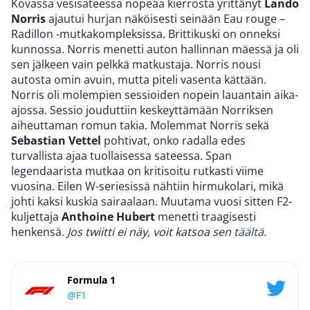
Kovassa vesisateessa nopeaa kierrosta yrittänyt
Lando
Norris
ajautui hurjan näköisesti seinään Eau rouge –
Radillon -mutkakompleksissa. Brittikuski on onneksi
kunnossa. Norris menetti auton hallinnan mäessä ja oli
sen jälkeen vain pelkkä matkustaja. Norris nousi
autosta omin avuin, mutta piteli vasenta kättään.
Norris oli molempien sessioiden nopein lauantain aika-
ajossa. Sessio jouduttiin keskeyttämään Norriksen
aiheuttaman romun takia. Molemmat Norris sekä
Sebastian Vettel
pohtivat, onko radalla edes
turvallista ajaa tuollaisessa sateessa. Span
legendaarista mutkaa on kritisoitu rutkasti viime
vuosina. Eilen W-seriesissä nähtiin hirmukolari, mikä
johti kaksi kuskia sairaalaan. Muutama vuosi sitten F2-
kuljettaja
Anthoine Hubert
menetti traagisesti
henkensä.
Jos twiitti ei näy, voit katsoa sen
täältä
.
Formula 1
@F1