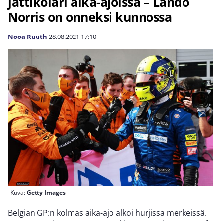
jättikolari aika-ajoissa – Lando
Norris on onneksi kunnossa
Nooa Ruuth
28.08.2021
17:10
Kuva:
Getty Images
Belgian GP:n kolmas aika-ajo alkoi hurjissa merkeissä.