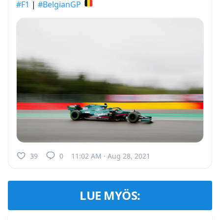
#F1
|
#BelgianGP
39
0
11:02 AM · Aug 28, 2021
LUE MYÖS: