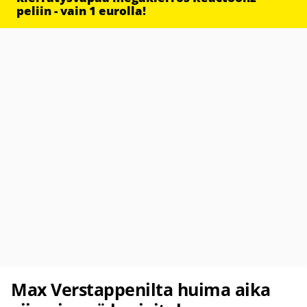
peliin - vain 1 eurolla!
Max Verstappenilta huima aika