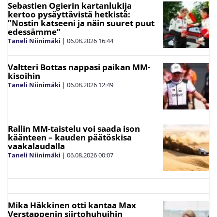
Sebastien Ogierin kartanlukija
kertoo pysäyttävistä hetkistä:
”Nostin katseeni ja näin suuret puut
edessämme”
Taneli Niinimäki
|
06.08.2026
16:44
Valtteri Bottas nappasi paikan MM-
kisoihin
Taneli Niinimäki
|
06.08.2026
12:49
Rallin MM-taistelu voi saada ison
käänteen – kauden päätöskisa
vaakalaudalla
Taneli Niinimäki
|
06.08.2026
00:07
Mika Häkkinen otti kantaa Max
Verstappenin siirtohuhuihin