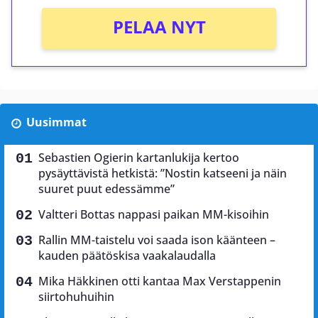
PELAA NYT
Uusimmat
Sebastien Ogierin kartanlukija kertoo
pysäyttävistä hetkistä: ”Nostin katseeni ja näin
suuret puut edessämme”
Valtteri Bottas nappasi paikan MM-kisoihin
Rallin MM-taistelu voi saada ison käänteen –
kauden päätöskisa vaakalaudalla
Mika Häkkinen otti kantaa Max Verstappenin
siirtohuhuihin