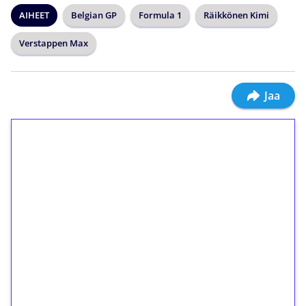
AIHEET
Belgian GP
Formula 1
Räikkönen Kimi
Verstappen Max
Jaa
1€ = 10€ arvosta
ilmaiskierroksia ilman
kierrätystä!
Talleta 1€
Saat heti 50 ilmaiskierrosta Tuohi 1000 -
peliin (arvo 0,20€ per kierros)!
Ei kierrätysvaatimusta!