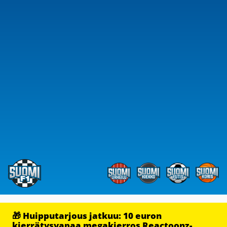
🎁 Huipputarjous jatkuu: 10 euron
kierrätysvapaa megakierros Reactoonz-