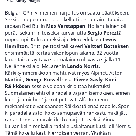
Kuva:
Getty Images
Belgian GP:n viimeinen harjoitus on saatu päätökseen.
Session nopeimman ajan kellotti perjantain iltapäivän
tapaan Red Bullin
Max Verstappen
. Hollantilainen oli
peräti sekunnin toiseksi kurvaillutta
Sergio Pereztä
nopeampi. Kolmanneksi ajoi Mercedeksen
Lewis
Hamilton
. Britti peittosi tallikaveri
Valtteri Bottaksen
ensimmäistä kertaa viikonlopun aikana. 32-vuotta
lauantaina täyttävä suomalainen oli vasta sijalla 11.
Neljänneksi ajoi McLarenin
Lando Norris
.
Kärkikymmenikköön mahtuivat myös Alpinet, Aston
Martinit,
George Russell
sekä
Pierre Gasly
.
Kimi
Räikkösen
sessio voidaan kirjoittaa hukatuksi.
Suomalainen ehti olla radalla vajaan kierroksen, ennen
kuin ”jäämiehen” jarrut pettivät. Alfa Romeon
mekaanikot eivät saaneet Räikköstä enää radalle. Span
kilparadalla satoi koko aamupäivän rankasti, mikä jätti
radan todella märäksi koko harjoitukseksi. Ainoa
kuivan kelin renkailla radalle uskaltanut kuski oli Norris.
Tämä kokeilu kesti kierroksen verran. Yksikään