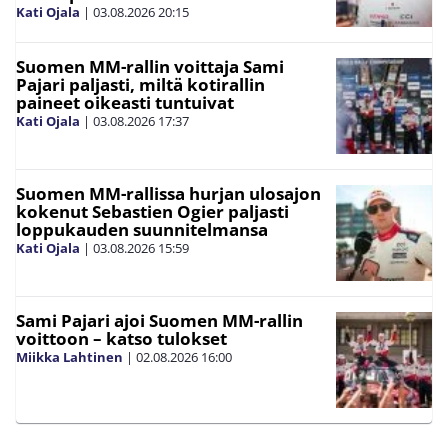
Kati Ojala
|
03.08.2026
20:15
Suomen MM-rallin voittaja Sami
Pajari paljasti, miltä kotirallin
paineet oikeasti tuntuivat
Kati Ojala
|
03.08.2026
17:37
Suomen MM-rallissa hurjan ulosajon
kokenut Sebastien Ogier paljasti
loppukauden suunnitelmansa
Kati Ojala
|
03.08.2026
15:59
Sami Pajari ajoi Suomen MM-rallin
voittoon – katso tulokset
Miikka Lahtinen
|
02.08.2026
16:00