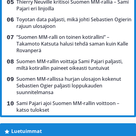
Thierry Neuville kritisoi Suomen MM-rallia – Sami
Pajari eri linjoilla
Toyotan data paljasti, mikä johti Sebastien Ogierin
rajuun ulosajoon
”Suomen MM-ralli on toinen kotirallini” –
Takamoto Katsuta halusi tehdä saman kuin Kalle
Rovanperä
Suomen MM-rallin voittaja Sami Pajari paljasti,
miltä kotirallin paineet oikeasti tuntuivat
Suomen MM-rallissa hurjan ulosajon kokenut
Sebastien Ogier paljasti loppukauden
suunnitelmansa
Sami Pajari ajoi Suomen MM-rallin voittoon –
katso tulokset
Luetuimmat