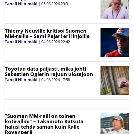
Taneli Niinimäki
|
05.08.2026
23:31
Thierry Neuville kritisoi Suomen
MM-rallia – Sami Pajari eri linjoilla
Taneli Niinimäki
|
04.08.2026
22:42
Toyotan data paljasti, mikä johti
Sebastien Ogierin rajuun ulosajoon
Taneli Niinimäki
|
04.08.2026
17:58
”Suomen MM-ralli on toinen
kotirallini” – Takamoto Katsuta
halusi tehdä saman kuin Kalle
Rovanperä