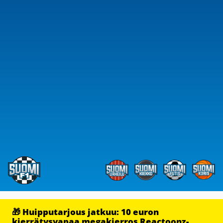
🎁 Huipputarjous jatkuu: 10 euron
kierrätysvapaa megakierros Reactoonz-