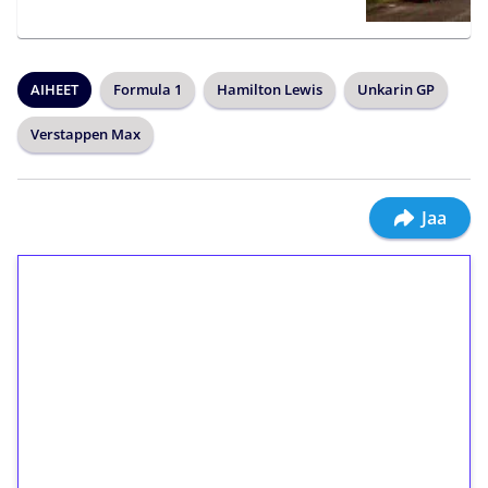
AIHEET
Formula 1
Hamilton Lewis
Unkarin GP
Verstappen Max
Jaa
1€ = 10€ arvosta
ilmaiskierroksia ilman
kierrätystä!
Talleta 1€
Saat heti 50 ilmaiskierrosta Tuohi 1000 -
peliin (arvo 0,20€ per kierros)!