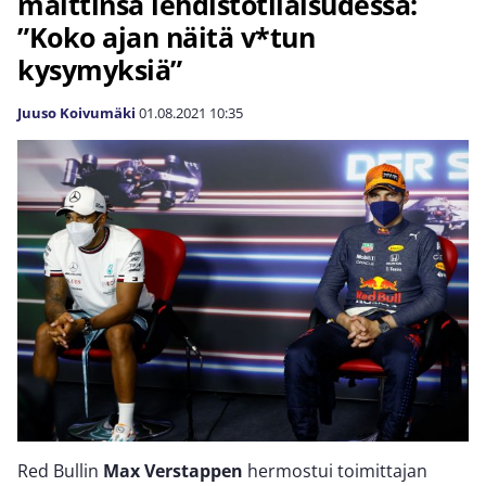
malttinsa lehdistötilaisudessa:
”Koko ajan näitä v*tun
kysymyksiä”
Juuso Koivumäki
01.08.2021
10:35
Red Bullin
Max Verstappen
hermostui toimittajan