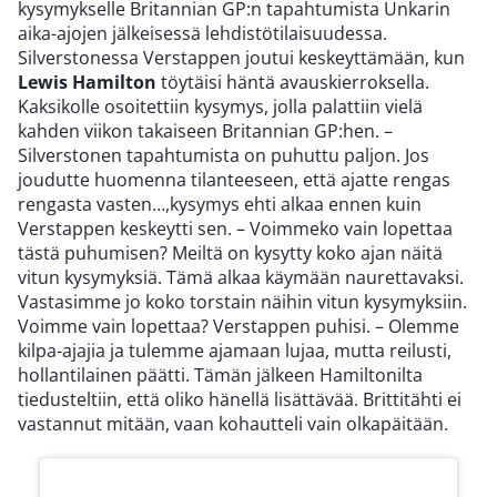
kysymykselle Britannian GP:n tapahtumista Unkarin
aika-ajojen jälkeisessä lehdistötilaisuudessa.
Silverstonessa Verstappen joutui keskeyttämään, kun
Lewis Hamilton
töytäisi häntä avauskierroksella.
Kaksikolle osoitettiin kysymys, jolla palattiin vielä
kahden viikon takaiseen Britannian GP:hen. –
Silverstonen tapahtumista on puhuttu paljon. Jos
joudutte huomenna tilanteeseen, että ajatte rengas
rengasta vasten…,kysymys ehti alkaa ennen kuin
Verstappen keskeytti sen. – Voimmeko vain lopettaa
tästä puhumisen? Meiltä on kysytty koko ajan näitä
vitun kysymyksiä. Tämä alkaa käymään naurettavaksi.
Vastasimme jo koko torstain näihin vitun kysymyksiin.
Voimme vain lopettaa? Verstappen puhisi. – Olemme
kilpa-ajajia ja tulemme ajamaan lujaa, mutta reilusti,
hollantilainen päätti. Tämän jälkeen Hamiltonilta
tiedusteltiin, että oliko hänellä lisättävää. Brittitähti ei
vastannut mitään, vaan kohautteli vain olkapäitään.