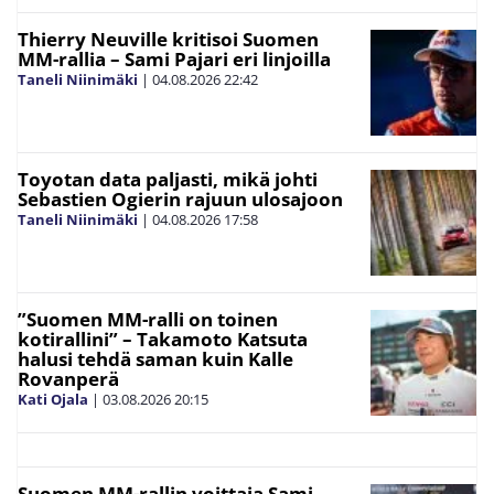
Thierry Neuville kritisoi Suomen
MM-rallia – Sami Pajari eri linjoilla
Taneli Niinimäki
|
04.08.2026
22:42
Toyotan data paljasti, mikä johti
Sebastien Ogierin rajuun ulosajoon
Taneli Niinimäki
|
04.08.2026
17:58
”Suomen MM-ralli on toinen
kotirallini” – Takamoto Katsuta
halusi tehdä saman kuin Kalle
Rovanperä
Kati Ojala
|
03.08.2026
20:15
Suomen MM-rallin voittaja Sami