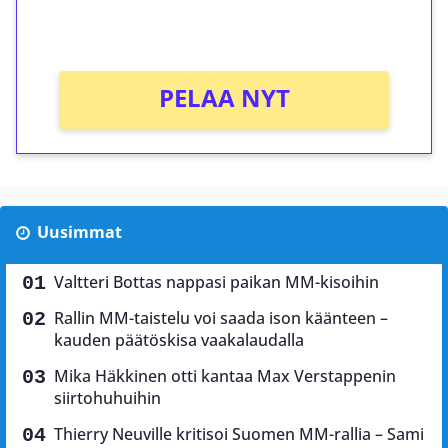
Ei kierrätysvaatimusta!
PELAA NYT
Uusimmat
Valtteri Bottas nappasi paikan MM-kisoihin
Rallin MM-taistelu voi saada ison käänteen –
kauden päätöskisa vaakalaudalla
Mika Häkkinen otti kantaa Max Verstappenin
siirtohuhuihin
Thierry Neuville kritisoi Suomen MM-rallia – Sami