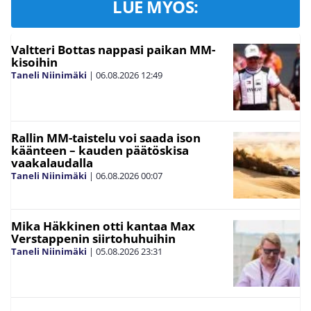
LUE MYÖS:
Valtteri Bottas nappasi paikan MM-
kisoihin
Taneli Niinimäki
|
06.08.2026
12:49
Rallin MM-taistelu voi saada ison
käänteen – kauden päätöskisa
vaakalaudalla
Taneli Niinimäki
|
06.08.2026
00:07
Mika Häkkinen otti kantaa Max
Verstappenin siirtohuhuihin
Taneli Niinimäki
|
05.08.2026
23:31