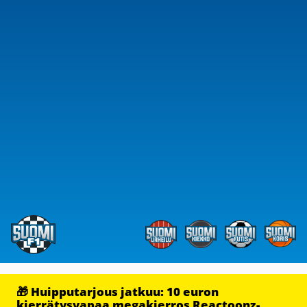
🎁 Huipputarjous jatkuu: 10 euron
kierrätysvapaa megakierros Reactoonz-