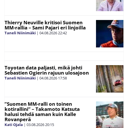
Thierry Neuville kritisoi Suomen
MM-rallia – Sami Pajari eri linjoilla
Taneli Niinimäki
|
04.08.2026
22:42
Toyotan data paljasti, mikä johti
Sebastien Ogierin rajuun ulosajoon
Taneli Niinimäki
|
04.08.2026
17:58
”Suomen MM-ralli on toinen
kotirallini” – Takamoto Katsuta
halusi tehdä saman kuin Kalle
Rovanperä
Kati Ojala
|
03.08.2026
20:15