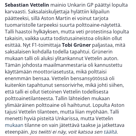
Sebastian Vettelin
mainio Unkarin GP päättyi lopulta
karvaasti. Saksalaiskuljettaja hylättiin kilpailun
päätteeksi, sillä Aston Martin ei voinut tarjota
tuomaristolle tarpeeksi suurta polttoaine-näytettä.
Talli haastoi hylkäyksen, mutta veti protestinsa lopulta
takaisin, vaikka uutta todistusaineistoa olisikin ollut
esittää. Nyt F1-toimittaja
Tobi Grüner
paljastaa, mitä
saksalaisen kohdalla todella tapahtui. Grünerin
mukaan talli oli aluksi ylitankannut Vettelin auton.
Tämän johdosta maailmanmestaria oli kannustettu
käyttämään moottoriasetusta, mikä polttaisi
enenmmän bensaa. Vettelin bensansyötössä oli
kuitenkin tapahtunut sensorivirhe, mikä johti siihen,
että talli ei ollut tietoinen Vettelin todellisesta
polttoainetilanteesta. Tallin lähteiden mukaan
ylimääräinen polttoaine oli haihtunut. Lopulta Aston
tajusi Vettelin tilanteen, mutta liian myöhään. Talli
menetti hyviä pisteitä Unkarissa, mutta Vettelin
mukaan
tilanne on vain jätettävä taakse ja jatkettava
eteenpäin.
Jos twiitti ei näy, voit katsoa sen
täältä
.