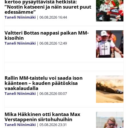
kertoo pysäyttävistä hetkistä:
”Nostin katseeni ja näin suuret puut
edessämme”
Taneli Niinimäki
|
06.08.2026
16:44
Valtteri Bottas nappasi paikan MM-
kisoihin
Taneli Niinimäki
|
06.08.2026
12:49
Rallin MM-taistelu voi saada ison
käänteen – kauden päätöskisa
vaakalaudalla
Taneli Niinimäki
|
06.08.2026
00:07
Mika Häkkinen otti kantaa Max
Verstappenin siirtohuhuihin
Taneli Niinimäki
|
05.08.2026
23:31