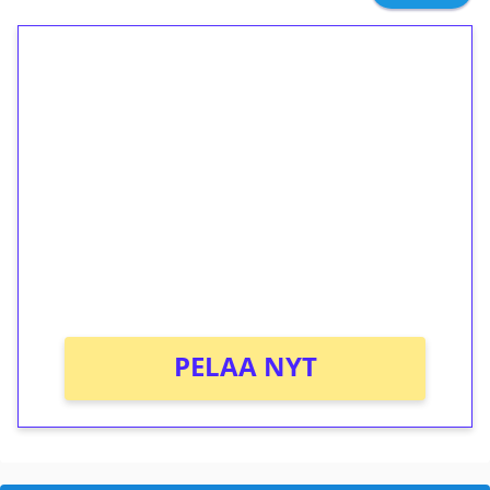
1€ = 10€ arvosta
ilmaiskierroksia ilman
kierrätystä!
Talleta 1€
Saat heti 50 ilmaiskierrosta Tuohi 1000 -
peliin (arvo 0,20€ per kierros)!
Ei kierrätysvaatimusta!
PELAA NYT