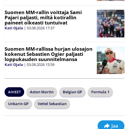
Suomen MM-rallin voittaja Sami
Pajari paljasti, miltä kotirallin
paineet oikeasti tuntuivat
Kati Ojala
|
03.08.2026
17:37
Suomen MM-rallissa hurjan ulosajon
kokenut Sebastien Ogier paljasti
loppukauden suunnitelmansa
Kati Ojala
|
03.08.2026
15:59
AIHEET
Aston Martin
Belgian GP
Formula 1
Unkarin GP
Vettel Sebastian
Jaa