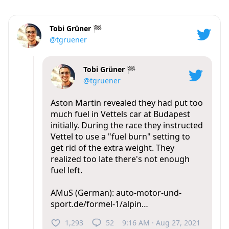
Tobi Grüner 🏁
@tgruener
Tobi Grüner 🏁
@tgruener
Aston Martin revealed they had put too
much fuel in Vettels car at Budapest
initially. During the race they instructed
Vettel to use a "fuel burn" setting to
get rid of the extra weight. They
realized too late there's not enough
fuel left.
AMuS (German):
auto-motor-und-
sport.de/formel-1/alpin…
1,293
52
9:16 AM · Aug 27, 2021