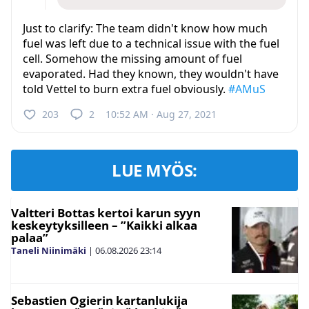
Just to clarify: The team didn't know how much
fuel was left due to a technical issue with the fuel
cell. Somehow the missing amount of fuel
evaporated. Had they known, they wouldn't have
told Vettel to burn extra fuel obviously.
#AMuS
203
2
10:52 AM · Aug 27, 2021
LUE MYÖS:
Valtteri Bottas kertoi karun syyn
keskeytyksilleen – ”Kaikki alkaa
palaa”
Taneli Niinimäki
|
06.08.2026
23:14
Sebastien Ogierin kartanlukija