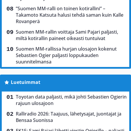
”Suomen MM-ralli on toinen kotirallini” –
Takamoto Katsuta halusi tehdä saman kuin Kalle
Rovanperä
Suomen MM-rallin voittaja Sami Pajari paljasti,
miltä kotirallin paineet oikeasti tuntuivat
Suomen MM-rallissa hurjan ulosajon kokenut
Sebastien Ogier paljasti loppukauden
suunnitelmansa
Luetuimmat
Toyotan data paljasti, mikä johti Sebastien Ogierin
rajuun ulosajoon
Ralliradio 2026: Taajuus, lähetysajat, juontajat ja
Bensaa Suonissa
EK15: Sami Pajari lähetti viestin Ogierille – paljasti