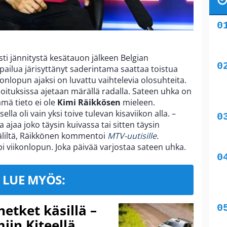
ti jännitystä kesätauon jälkeen Belgian
lpailua järisyttänyt saderintama saattaa toistua
onlopun ajaksi on luvattu vaihtelevia olosuhteita.
rjoituksissa ajetaan märällä radalla. Sateen uhka on
mä tieto ei ole
Kimi Räikkösen
mieleen.
la oli vain yksi toive tulevan kisaviikon alla. –
ajaa joko täysin kuivassa tai sitten täysin
 väliltä, Räikkönen kommentoi
MTV-uutisille
.
i viikonlopun. Joka päivää varjostaa sateen uhka.
LUE MYÖS:
hetket käsillä –
iin Kiteellä