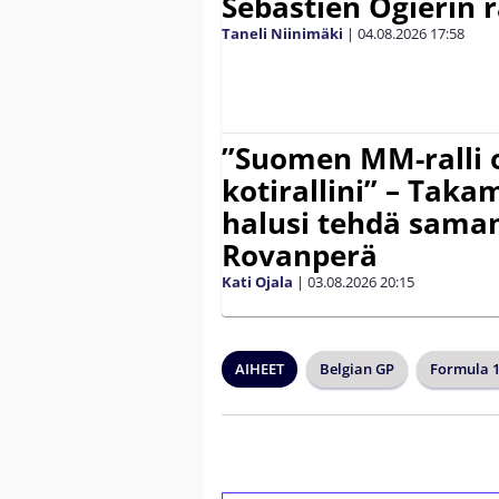
Sebastien Ogierin 
Taneli Niinimäki
|
04.08.2026
17:58
”Suomen MM-ralli 
kotirallini” – Tak
halusi tehdä saman
Rovanperä
Kati Ojala
|
03.08.2026
20:15
AIHEET
Belgian GP
Formula 