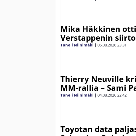
Mika Häkkinen ott
Verstappenin siirt
Taneli Niinimäki
|
05.08.2026
23:31
Thierry Neuville kr
MM-rallia – Sami Paj
Taneli Niinimäki
|
04.08.2026
22:42
Toyotan data paljas