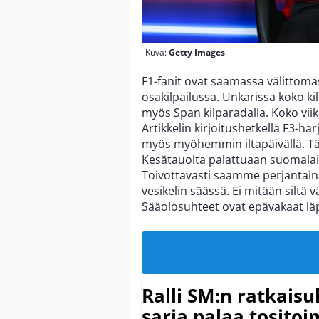
Kuva:
Getty Images
F1-fanit ovat saamassa välittömäs
osakilpailussa. Unkarissa koko ki
myös Span kilparadalla. Koko viik
Artikkelin kirjoitushetkellä F3-ha
myös myöhemmin iltapäivällä. Tä
Kesätauolta palattuaan suomalaisel
Toivottavasti saamme perjantaina 
vesikelin säässä. Ei mitään siltä
Sääolosuhteet ovat epävakaat läp
Ralli SM:n ratkaisu
sarja palaa tositoim