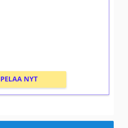
ilmaiskierroksia ilman
osta Tuohi 1000 -peliin (arvo 0,20€ per
PELAA NYT