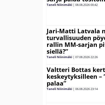
Taneli Niinimäki
|
08.08.2026
00:42
Jari-Matti Latvala 
turvallisuuden pöyd
rallin MM-sarjan pit
siellä?”
Taneli Niinimäki
|
07.08.2026
22:26
Valtteri Bottas ker
keskeytyksilleen – 
palaa”
Taneli Niinimäki
|
06.08.2026
23:14