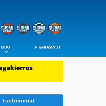
MUUT
PIKAKASINOT
egakierros
Luetuimmat