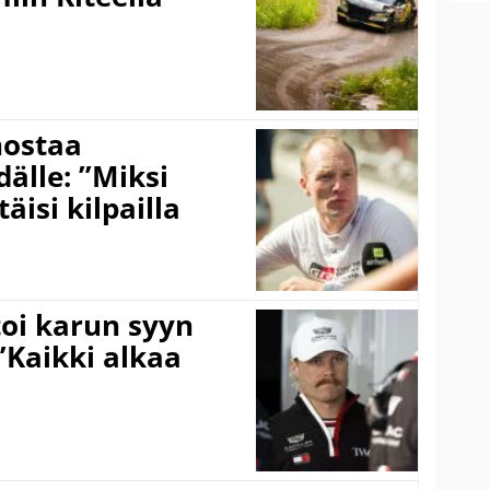
nostaa
älle: ”Miksi
äisi kilpailla
toi karun syyn
”Kaikki alkaa