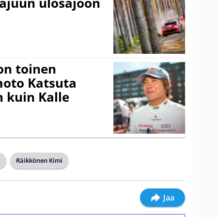
rajuun ulosajoon
on toinen
amoto Katsuta
 kuin Kalle
1
Räikkönen Kimi
Jaa