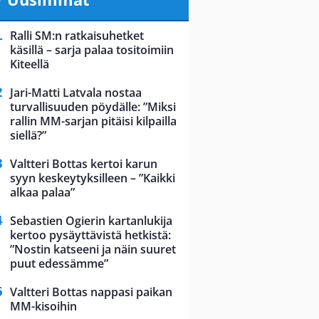
Ralli SM:n ratkaisuhetket
käsillä – sarja palaa tositoimiin
Kiteellä
Jari-Matti Latvala nostaa
turvallisuuden pöydälle: ”Miksi
rallin MM-sarjan pitäisi kilpailla
siellä?”
Valtteri Bottas kertoi karun
syyn keskeytyksilleen – ”Kaikki
alkaa palaa”
Sebastien Ogierin kartanlukija
kertoo pysäyttävistä hetkistä:
”Nostin katseeni ja näin suuret
puut edessämme”
Valtteri Bottas nappasi paikan
MM-kisoihin