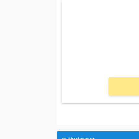
1€ = 10€ arvosta 
kierrätystä!
Talleta 1€
Saat heti 50 ilmaiskierr
kierros)!
Ei kierrätysvaatimusta!