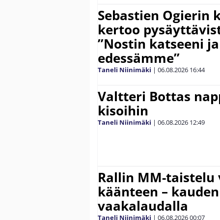
Sebastien Ogierin 
kertoo pysäyttävist
”Nostin katseeni j
edessämme”
Taneli Niinimäki
|
06.08.2026
16:44
Valtteri Bottas na
kisoihin
Taneli Niinimäki
|
06.08.2026
12:49
Rallin MM-taistelu 
käänteen – kauden
vaakalaudalla
Taneli Niinimäki
|
06.08.2026
00:07