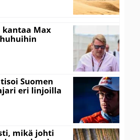
i kantaa Max
ohuhuihin
itisoi Suomen
ari eri linjoilla
ti, mikä johti