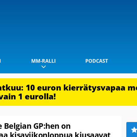
1
MM-RALLI
PODCAST
jatkuu: 10 euron kierrätysvapaa m
vain 1 eurolla!
e Belgian GP:hen on
vaa kisaviikonloppua kiusaavat