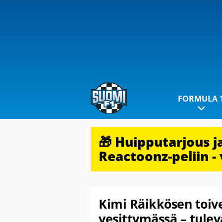
FORMULA 
🎁 Huipputarjous 
Reactoonz-peliin - 
Kimi Räikkösen toiv
vesittymässä – tule