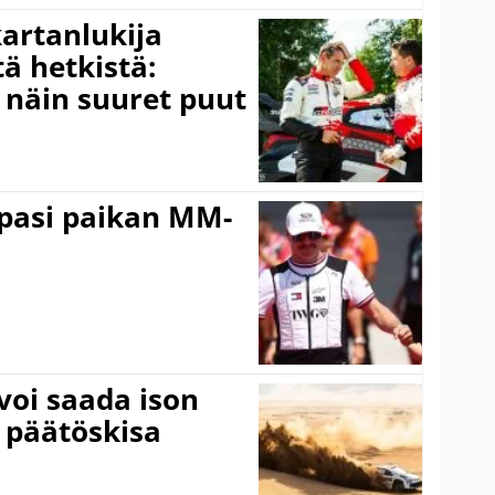
kartanlukija
ä hetkistä:
a näin suuret puut
ppasi paikan MM-
voi saada ison
 päätöskisa