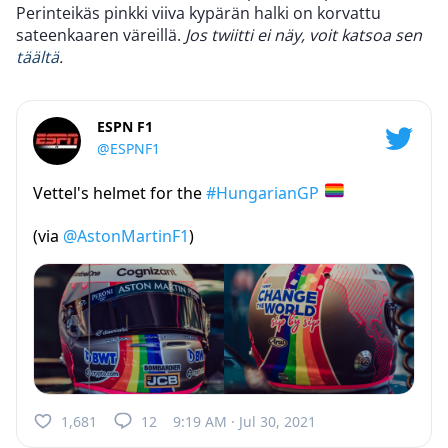
Perinteikäs pinkki viiva kypärän halki on korvattu
sateenkaaren väreillä.
Jos twiitti ei näy, voit katsoa sen
täältä
.
ESPN F1
@ESPNF1
Vettel's helmet for the
#HungarianGP
‍(via
@AstonMartinF1
)
1,681
12
9:19 AM · Jul 30, 2021