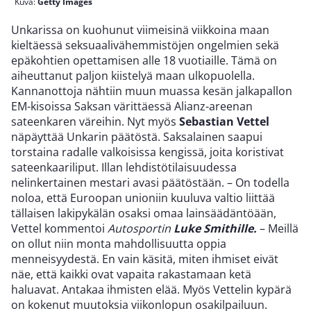
Kuva:
Getty Images
Unkarissa on kuohunut viimeisinä viikkoina maan
kieltäessä seksuaalivähemmistöjen ongelmien sekä
epäkohtien opettamisen alle 18 vuotiaille. Tämä on
aiheuttanut paljon kiistelyä maan ulkopuolella.
Kannanottoja nähtiin muun muassa kesän jalkapallon
EM-kisoissa Saksan värittäessä Alianz-areenan
sateenkaren väreihin. Nyt myös
Sebastian Vettel
näpäyttää Unkarin päätöstä. Saksalainen saapui
torstaina radalle valkoisissa kengissä, joita koristivat
sateenkaariliput. Illan lehdistötilaisuudessa
nelinkertainen mestari avasi päätöstään. – On todella
noloa, että Euroopan unioniin kuuluva valtio liittää
tällaisen lakipykälän osaksi omaa lainsäädäntöään,
Vettel kommentoi
Autosportin
Luke Smithille.
– Meillä
on ollut niin monta mahdollisuutta oppia
menneisyydestä. En vain käsitä, miten ihmiset eivät
näe, että kaikki ovat vapaita rakastamaan ketä
haluavat. Antakaa ihmisten elää. Myös Vettelin kypärä
on kokenut muutoksia viikonlopun osakilpailuun.