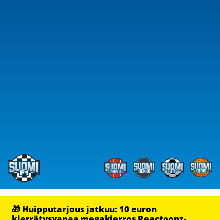
🎁 Huipputarjous jatkuu: 10 euron
kierrätysvapaa megakierros Reactoonz-