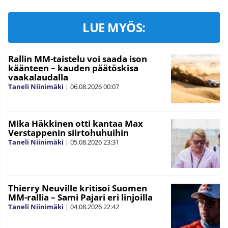
LUE MYÖS:
Rallin MM-taistelu voi saada ison
käänteen – kauden päätöskisa
vaakalaudalla
Taneli Niinimäki
|
06.08.2026
00:07
Mika Häkkinen otti kantaa Max
Verstappenin siirtohuhuihin
Taneli Niinimäki
|
05.08.2026
23:31
Thierry Neuville kritisoi Suomen
MM-rallia – Sami Pajari eri linjoilla
Taneli Niinimäki
|
04.08.2026
22:42