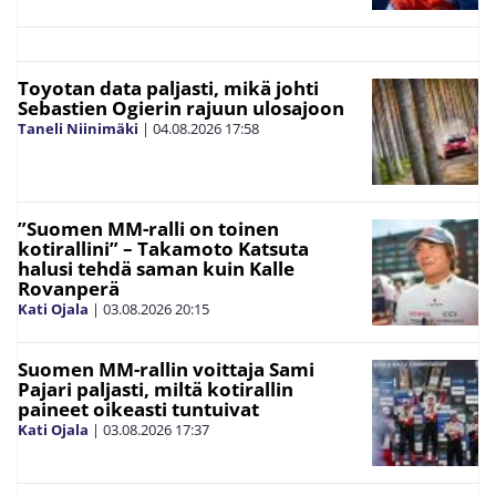
Toyotan data paljasti, mikä johti
Sebastien Ogierin rajuun ulosajoon
Taneli Niinimäki
|
04.08.2026
17:58
”Suomen MM-ralli on toinen
kotirallini” – Takamoto Katsuta
halusi tehdä saman kuin Kalle
Rovanperä
Kati Ojala
|
03.08.2026
20:15
Suomen MM-rallin voittaja Sami
Pajari paljasti, miltä kotirallin
paineet oikeasti tuntuivat
Kati Ojala
|
03.08.2026
17:37