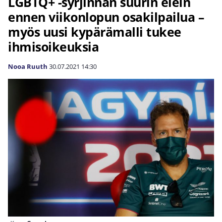
LGBTQ+ -syrjinnän suurin elein
ennen viikonlopun osakilpailua –
myös uusi kypärämalli tukee
ihmisoikeuksia
Nooa Ruuth
30.07.2021
14:30