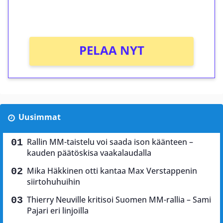
Ei kierrätysvaatimusta!
PELAA NYT
Uusimmat
Rallin MM-taistelu voi saada ison käänteen –
kauden päätöskisa vaakalaudalla
Mika Häkkinen otti kantaa Max Verstappenin
siirtohuhuihin
Thierry Neuville kritisoi Suomen MM-rallia – Sami
Pajari eri linjoilla