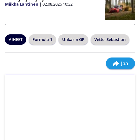
Miikka Lahtinen
|
02.08.2026
10:32
AIHEET
Formula 1
Unkarin GP
Vettel Sebastian
Jaa
1€ = 10€ arvosta
ilmaiskierroksia ilman
kierrätystä!
Talleta 1€
Saat heti 50 ilmaiskierrosta Tuohi 1000 -
peliin (arvo 0,20€ per kierros)!