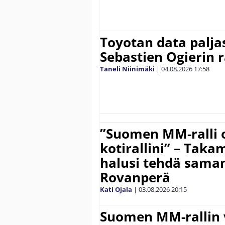
Toyotan data paljas
Sebastien Ogierin 
Taneli Niinimäki
|
04.08.2026
17:58
”Suomen MM-ralli 
kotirallini” – Tak
halusi tehdä saman
Rovanperä
Kati Ojala
|
03.08.2026
20:15
Suomen MM-rallin 