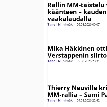
Rallin MM-taistelu 
käänteen – kauden
vaakalaudalla
Taneli Niinimäki
|
06.08.2026
00:07
Mika Häkkinen ott
Verstappenin siirt
Taneli Niinimäki
|
05.08.2026
23:31
Thierry Neuville kr
MM-rallia – Sami Paj
Taneli Niinimäki
|
04.08.2026
22:42