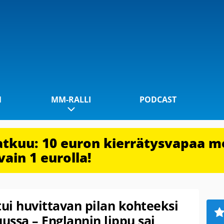
1
MM-RALLI
PODCAST
jatkuu: 10 euron kierrätysvapaa m
vain 1 eurolla!
tui huvittavan pilan kohteeksi
uussa – Englannin lippu sai