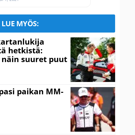
LUE MYÖS:
kartanlukija
ä hetkistä:
a näin suuret puut
ppasi paikan MM-