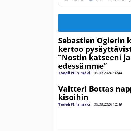
Sebastien Ogierin 
kertoo pysäyttävist
”Nostin katseeni j
edessämme”
Taneli Niinimäki
|
06.08.2026
16:44
Valtteri Bottas na
kisoihin
Taneli Niinimäki
|
06.08.2026
12:49