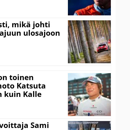
ti, mikä johti
rajuun ulosajoon
on toinen
amoto Katsuta
 kuin Kalle
voittaja Sami