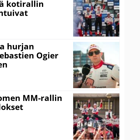
ä kotirallin
ntuivat
a hurjan
ebastien Ogier
en
uomen MM-rallin
lokset