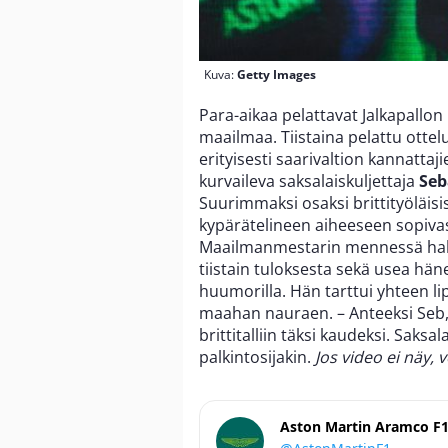
Kuva:
Getty Images
Para-aikaa pelattavat Jalkapallon
maailmaa. Tiistaina pelattu ottel
erityisesti saarivaltion kannattaji
kurvaileva saksalaiskuljettaja
Seb
Suurimmaksi osaksi brittityöläisis
kypärätelineen aiheeseen sopivasti
Maailmanmestarin mennessä hak
tiistain tuloksesta sekä usea hän
huumorilla. Hän tarttui yhteen lip
maahan nauraen. – Anteeksi Seb, yk
brittitalliin täksi kaudeksi. Saks
palkintosijakin.
Jos video ei näy, 
Aston Martin Aramco F