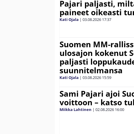
Pajari paljasti, milt
paineet oikeasti tu
Kati Ojala
|
03.08.2026
17:37
Suomen MM-ralliss
ulosajon kokenut S
paljasti loppukaud
suunnitelmansa
Kati Ojala
|
03.08.2026
15:59
Sami Pajari ajoi S
voittoon – katso tu
Miikka Lahtinen
|
02.08.2026
16:00