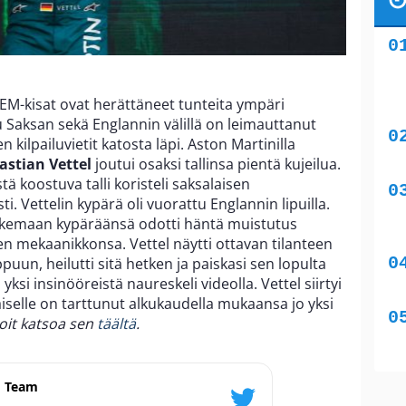
 EM-kisat ovat herättäneet tunteita ympäri
u Saksan sekä Englannin välillä on leimauttanut
en kilpailuvietit katosta läpi. Aston Martinilla
astian Vettel
joutui osaksi tallinsa pientä kujeilua.
tä koostuva talli koristeli saksalaisen
. Vettelin kypärä oli vuorattu Englannin lipuilla.
emaan kypäräänsä odotti häntä muistutus
en mekaanikkonsa. Vettel näytti ottavan tilanteen
puun, heilutti sitä hetken ja paiskasi sen lopulta
si insinööreistä naureskeli videolla. Vettel siirtyi
alaiselle on tarttunut alkukaudella mukaansa jo yksi
voit katsoa sen
täältä
.
1 Team