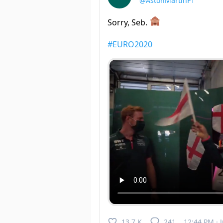
@AstonMartinF1
Sorry, Seb.
#EURO2020
13.7 K
241
12:44 PM · J