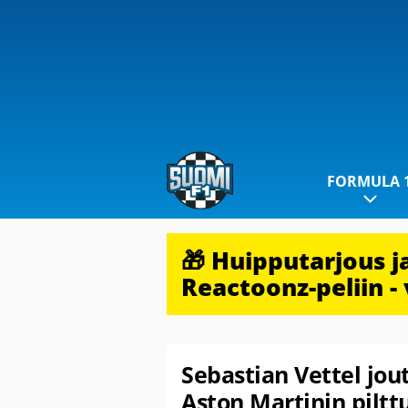
FORMULA 
🎁 Huipputarjous 
Reactoonz-peliin - 
Sebastian Vettel jou
Aston Martinin piltt