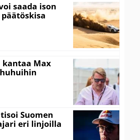
voi saada ison
 päätöskisa
i kantaa Max
ohuhuihin
itisoi Suomen
ari eri linjoilla