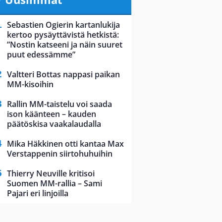
Sebastien Ogierin kartanlukija
kertoo pysäyttävistä hetkistä:
”Nostin katseeni ja näin suuret
puut edessämme”
Valtteri Bottas nappasi paikan
MM-kisoihin
Rallin MM-taistelu voi saada
ison käänteen – kauden
päätöskisa vaakalaudalla
Mika Häkkinen otti kantaa Max
Verstappenin siirtohuhuihin
Thierry Neuville kritisoi
Suomen MM-rallia – Sami
Pajari eri linjoilla