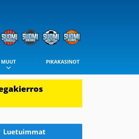
MUUT
PIKAKASINOT
egakierros
Luetuimmat