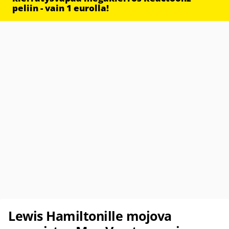
peliin - vain 1 eurolla!
Lewis Hamiltonille mojova