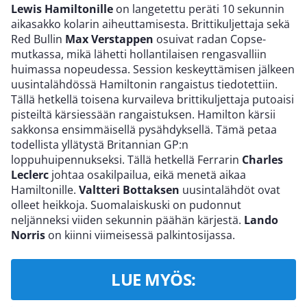
Lewis Hamiltonille
on langetettu peräti 10 sekunnin
aikasakko kolarin aiheuttamisesta. Brittikuljettaja sekä
Red Bullin
Max Verstappen
osuivat radan Copse-
mutkassa, mikä lähetti hollantilaisen rengasvalliin
huimassa nopeudessa. Session keskeyttämisen jälkeen
uusintalähdössä Hamiltonin rangaistus tiedotettiin.
Tällä hetkellä toisena kurvaileva brittikuljettaja putoaisi
pisteiltä kärsiessään rangaistuksen. Hamilton kärsii
sakkonsa ensimmäisellä pysähdyksellä. Tämä petaa
todellista yllätystä Britannian GP:n
loppuhuipennukseksi. Tällä hetkellä Ferrarin
Charles
Leclerc
johtaa osakilpailua, eikä menetä aikaa
Hamiltonille.
Valtteri Bottaksen
uusintalähdöt ovat
olleet heikkoja. Suomalaiskuski on pudonnut
neljänneksi viiden sekunnin päähän kärjestä.
Lando
Norris
on kiinni viimeisessä palkintosijassa.
LUE MYÖS: