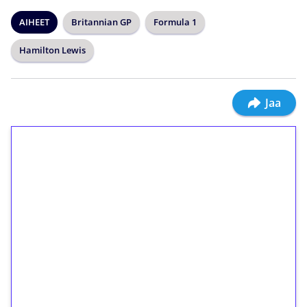
AIHEET
Britannian GP
Formula 1
Hamilton Lewis
Jaa
1€ = 10€ arvosta
ilmaiskierroksia ilman
kierrätystä!
Talleta 1€
Saat heti 50 ilmaiskierrosta Tuohi 1000 -
peliin (arvo 0,20€ per kierros)!
Ei kierrätysvaatimusta!