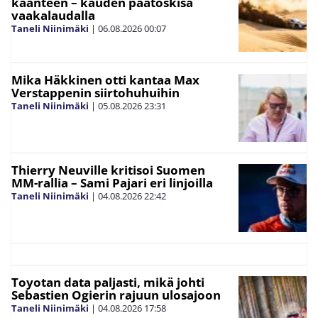
käänteen – kauden päätöskisa
vaakalaudalla
Taneli Niinimäki
|
06.08.2026
00:07
Mika Häkkinen otti kantaa Max
Verstappenin siirtohuhuihin
Taneli Niinimäki
|
05.08.2026
23:31
Thierry Neuville kritisoi Suomen
MM-rallia – Sami Pajari eri linjoilla
Taneli Niinimäki
|
04.08.2026
22:42
Toyotan data paljasti, mikä johti
Sebastien Ogierin rajuun ulosajoon
Taneli Niinimäki
|
04.08.2026
17:58