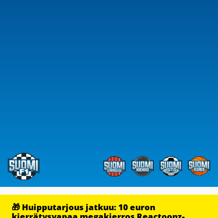
🎁 Huipputarjous jatkuu: 10 euron
kierrätysvapaa megakierros Reactoonz-