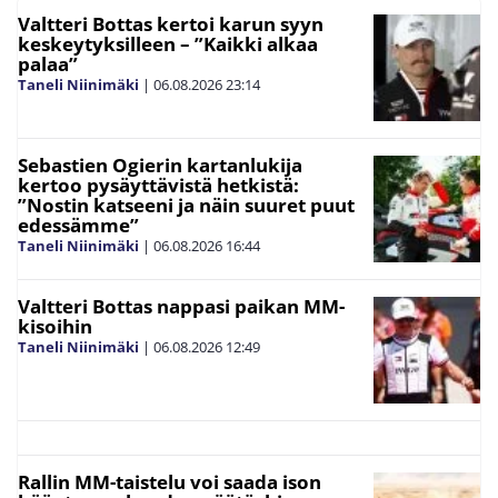
Valtteri Bottas kertoi karun syyn
keskeytyksilleen – ”Kaikki alkaa
palaa”
Taneli Niinimäki
|
06.08.2026
23:14
Sebastien Ogierin kartanlukija
kertoo pysäyttävistä hetkistä:
”Nostin katseeni ja näin suuret puut
edessämme”
Taneli Niinimäki
|
06.08.2026
16:44
Valtteri Bottas nappasi paikan MM-
kisoihin
Taneli Niinimäki
|
06.08.2026
12:49
Rallin MM-taistelu voi saada ison