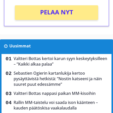
PELAA NYT
Uusimmat
Valtteri Bottas kertoi karun syyn keskeytyksilleen
– ”Kaikki alkaa palaa”
Sebastien Ogierin kartanlukija kertoo
pysäyttävistä hetkistä: ”Nostin katseeni ja näin
suuret puut edessämme”
Valtteri Bottas nappasi paikan MM-kisoihin
Rallin MM-taistelu voi saada ison käänteen –
kauden päätöskisa vaakalaudalla