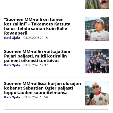
”Suomen MM-ralli on toinen
kotirallini” – Takamoto Katsuta
halusi tehdä saman kuin Kalle
Rovanperä
Kati Ojala
|
03.08.2026
20:15
Suomen MM-rallin voittaja Sami
Pajari paljasti, miltä kotirallin
paineet oikeasti tuntuivat
Kati Ojala
|
03.08.2026
17:37
Suomen MM-rallissa hurjan ulosajon
kokenut Sebastien Ogier paljasti
loppukauden suunnitelmansa
Kati Ojala
|
03.08.2026
15:59