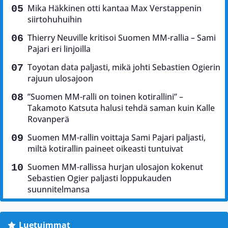
Mika Häkkinen otti kantaa Max Verstappenin
siirtohuhuihin
Thierry Neuville kritisoi Suomen MM-rallia – Sami
Pajari eri linjoilla
Toyotan data paljasti, mikä johti Sebastien Ogierin
rajuun ulosajoon
”Suomen MM-ralli on toinen kotirallini” –
Takamoto Katsuta halusi tehdä saman kuin Kalle
Rovanperä
Suomen MM-rallin voittaja Sami Pajari paljasti,
miltä kotirallin paineet oikeasti tuntuivat
Suomen MM-rallissa hurjan ulosajon kokenut
Sebastien Ogier paljasti loppukauden
suunnitelmansa
Luetuimmat