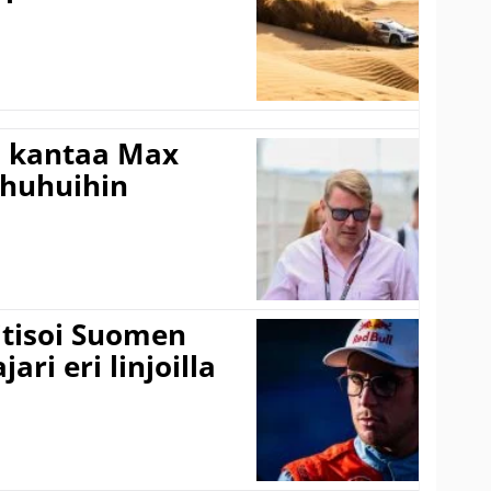
i kantaa Max
ohuhuihin
itisoi Suomen
ari eri linjoilla