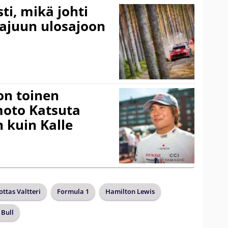
ti, mikä johti
rajuun ulosajoon
on toinen
amoto Katsuta
 kuin Kalle
ottas Valtteri
Formula 1
Hamilton Lewis
 Bull