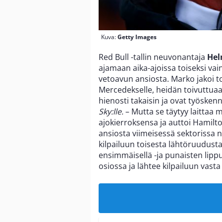
Kuva:
Getty Images
Red Bull -tallin neuvonantaja
Hel
ajamaan aika-ajoissa toiseksi vai
vetoavun ansiosta. Marko jakoi to
Mercedekselle, heidän toivuttuaan
hienosti takaisin ja ovat työsken
Sky:lle.
– Mutta se täytyy laittaa 
ajokierroksensa ja auttoi Hamilt
ansiosta viimeisessä sektorissa n
kilpailuun toisesta lähtöruudusta
ensimmäisellä -ja punaisten lippu
osiossa ja lähtee kilpailuun va