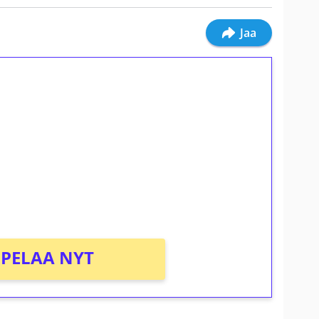
Jaa
ilmaiskierroksia ilman
osta Tuohi 1000 -peliin (arvo 0,20€ per
PELAA NYT