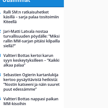
Ralli SM:n ratkaisuhetket
käsillä – sarja palaa tositoimiin
Kiteellä
Jari-Matti Latvala nostaa
turvallisuuden pöydälle: ”Miksi
rallin MM-sarjan pitäisi kilpailla
siellä?”
Valtteri Bottas kertoi karun
syyn keskeytyksilleen – ”Kaikki
alkaa palaa”
Sebastien Ogierin kartanlukija
kertoo pysäyttävistä hetkistä:
”Nostin katseeni ja näin suuret
puut edessämme”
Valtteri Bottas nappasi paikan
MM-kisoihin