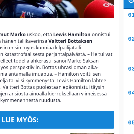
mut Marko
uskoo, että
Lewis Hamilton
onnistui
n hänen tallikaverinsa
Valtteri Bottaksen
sin ensin myös kunniaa kilpailijatalli
 katastrofaalisesta perjantaipäivästä. – He tulivat
nelleet todella ahkerasti, sanoi Marko Saksan
myös perspektiiviin. Bottas uhrasi oman aika-
onia antamalla imuapua. – Hamilton voitti sen
eljä tai viisi kymmenystä. Lewis Hamilton lähtee
. Valtteri Bottas puolestaan epäonnistui täysin
jen ansiosta ainoalla kierroksellaan viimeisessä
sta kymmenennestä ruudusta.
LUE MYÖS: