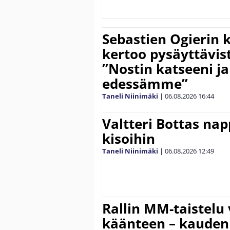
Sebastien Ogierin 
kertoo pysäyttävist
”Nostin katseeni j
edessämme”
Taneli Niinimäki
|
06.08.2026
16:44
Valtteri Bottas na
kisoihin
Taneli Niinimäki
|
06.08.2026
12:49
Rallin MM-taistelu 
käänteen – kauden