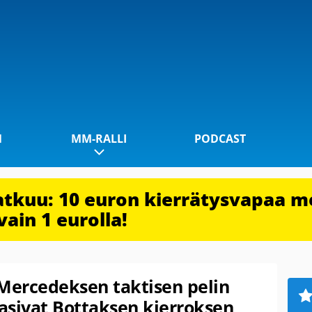
1
MM-RALLI
PODCAST
jatkuu: 10 euron kierrätysvapaa m
vain 1 eurolla!
Mercedeksen taktisen pelin
rasivat Bottaksen kierroksen