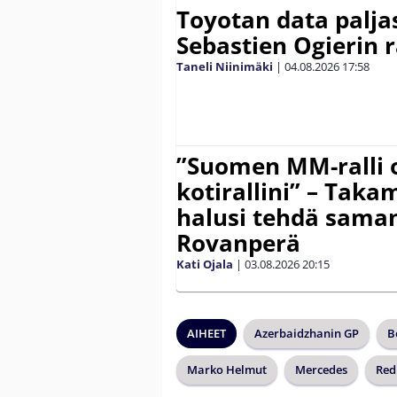
Toyotan data paljas
Sebastien Ogierin 
Taneli Niinimäki
|
04.08.2026
17:58
”Suomen MM-ralli 
kotirallini” – Tak
halusi tehdä saman
Rovanperä
Kati Ojala
|
03.08.2026
20:15
AIHEET
Azerbaidzhanin GP
B
Marko Helmut
Mercedes
Red