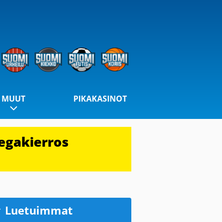
MUUT
PIKAKASINOT
egakierros
Luetuimmat