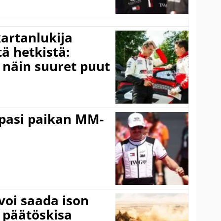
kartanlukija
ä hetkistä:
a näin suuret puut
ppasi paikan MM-
voi saada ison
 päätöskisa