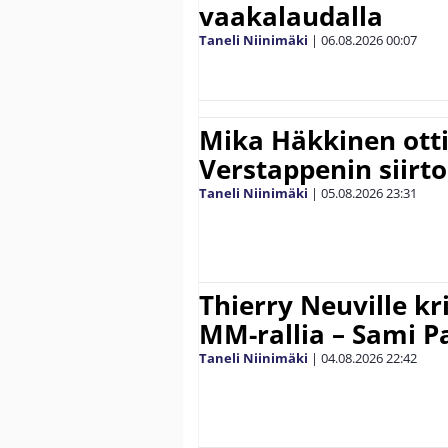
vaakalaudalla
Taneli Niinimäki
|
06.08.2026
00:07
Mika Häkkinen ott
Verstappenin siirt
Taneli Niinimäki
|
05.08.2026
23:31
Thierry Neuville kr
MM-rallia – Sami Paj
Taneli Niinimäki
|
04.08.2026
22:42