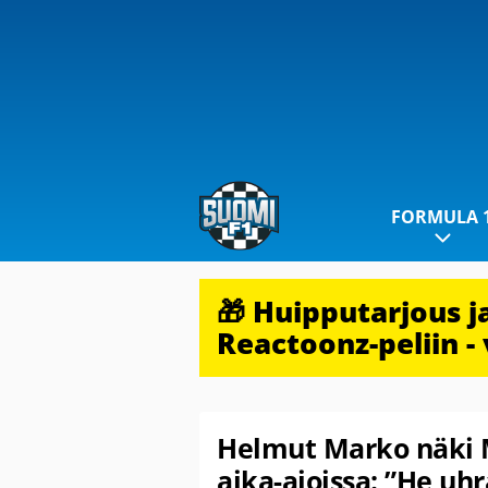
FORMULA 
🎁 Huipputarjous 
Reactoonz-peliin - 
Helmut Marko näki 
aika-ajoissa: ”He uh