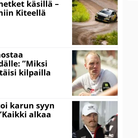
hetket käsillä –
iin Kiteellä
nostaa
älle: ”Miksi
äisi kilpailla
toi karun syyn
”Kaikki alkaa