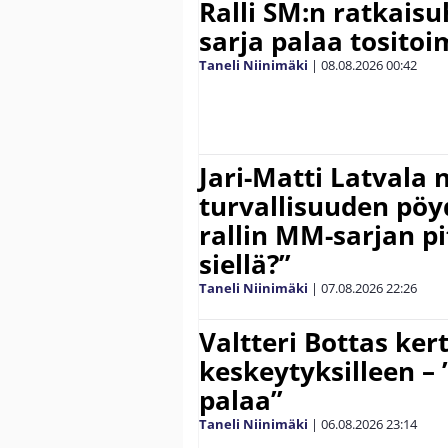
Ralli SM:n ratkaisu
sarja palaa tositoim
Taneli Niinimäki
|
08.08.2026
00:42
Jari-Matti Latvala 
turvallisuuden pöyd
rallin MM-sarjan pit
siellä?”
Taneli Niinimäki
|
07.08.2026
22:26
Valtteri Bottas ker
keskeytyksilleen – 
palaa”
Taneli Niinimäki
|
06.08.2026
23:14