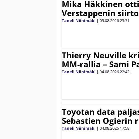
Mika Häkkinen ott
Verstappenin siirt
Taneli Niinimäki
|
05.08.2026
23:31
Thierry Neuville kr
MM-rallia – Sami Paj
Taneli Niinimäki
|
04.08.2026
22:42
Toyotan data paljas
Sebastien Ogierin 
Taneli Niinimäki
|
04.08.2026
17:58