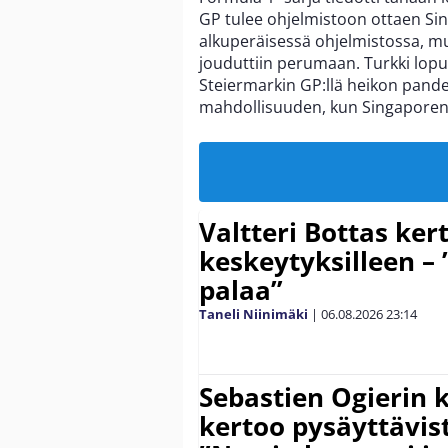
GP tulee ohjelmistoon ottaen Sin
alkuperäisessä ohjelmistossa, m
jouduttiin perumaan. Turkki lopul
Steiermarkin GP:llä heikon pande
mahdollisuuden, kun Singaporen G
Valtteri Bottas ker
keskeytyksilleen – 
palaa”
Taneli Niinimäki
|
06.08.2026
23:14
Sebastien Ogierin 
kertoo pysäyttävist