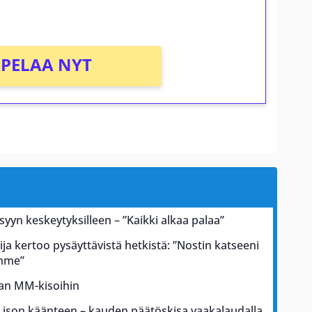
PELAA NYT
 syyn keskeytyksilleen – ”Kaikki alkaa palaa”
ja kertoo pysäyttävistä hetkistä: ”Nostin katseeni
ämme”
kan MM-kisoihin
a ison käänteen – kauden päätöskisa vaakalaudalla