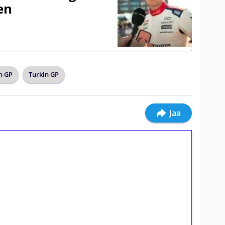
en
n GP
Turkin GP
Jaa
ilmaiskierroksia ilman
osta Tuohi 1000 -peliin (arvo 0,20€ per