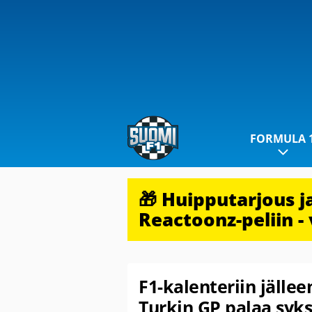
FORMULA 
🎁 Huipputarjous 
Reactoonz-peliin - 
F1-kalenteriin jälle
Turkin GP palaa syk