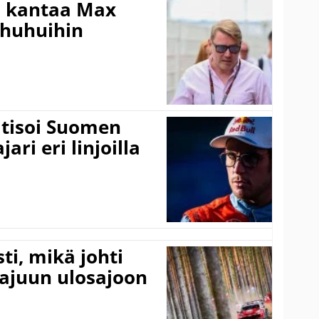
i kantaa Max
ohuhuihin
itisoi Suomen
ari eri linjoilla
ti, mikä johti
rajuun ulosajoon