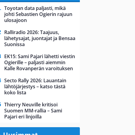
Toyotan data paljasti, mikä
johti Sebastien Ogierin rajuun
ulosajoon
Ralliradio 2026: Taajuus,
lähetysajat, juontajat ja Bensaa
Suonissa
EK15: Sami Pajari lähetti viestin
Ogierille – paljasti aiemmin
Kalle Rovanperän varoituksen
Secto Rally 2026: Lauantain
lähtöjärjestys – katso tästä
koko lista
Thierry Neuville kritisoi
Suomen MM-rallia – Sami
Pajari eri linjoilla
Uusimmat