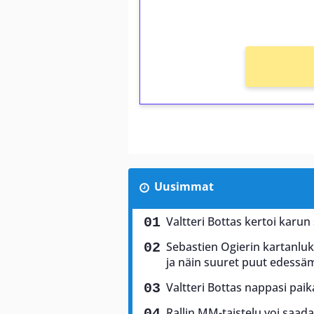
Ei kierrätysvaatimusta!
Uusimmat
Valtteri Bottas kertoi karun
Sebastien Ogierin kartanluki
ja näin suuret puut edess
Valtteri Bottas nappasi pai
Rallin MM-taistelu voi saad