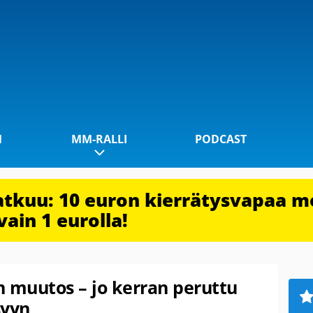
1
MM-RALLI
PODCAST
jatkuu: 10 euron kierrätysvapaa m
vain 1 eurolla!
en muutos – jo kerran peruttu
syyn