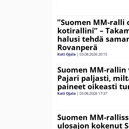
”Suomen MM-ralli 
kotirallini” – Tak
halusi tehdä saman
Rovanperä
Kati Ojala
|
03.08.2026
20:15
Suomen MM-rallin 
Pajari paljasti, milt
paineet oikeasti tu
Kati Ojala
|
03.08.2026
17:37
Suomen MM-ralliss
ulosajon kokenut S