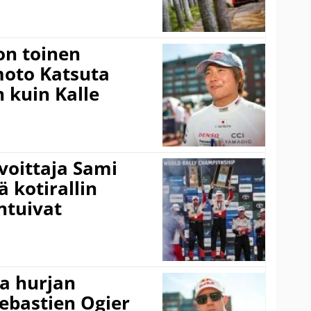
on toinen
amoto Katsuta
 kuin Kalle
voittaja Sami
ä kotirallin
ntuivat
a hurjan
ebastien Ogier