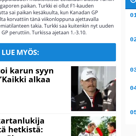
gaporen paikan. Turkki ei ollut F1-kauden
utta sai paikan kesäkuulta, kun Kanadan GP
ta korvattiin tänä viikonloppuna ajettavalla
miatilanteen takia. Turkki saa kuitenkin nyt uuden
P peruttiin. Turkissa ajetaan 1.-3.10.
LUE MYÖS:
toi karun syyn
”Kaikki alkaa
kartanlukija
ä hetkistä: