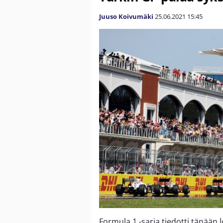
Juuso Koivumäki
25.06.2021
15:45
Formula 1 -sarja tiedotti tänää