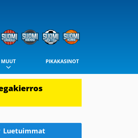
MUUT
PIKAKASINOT
egakierros
Luetuimmat