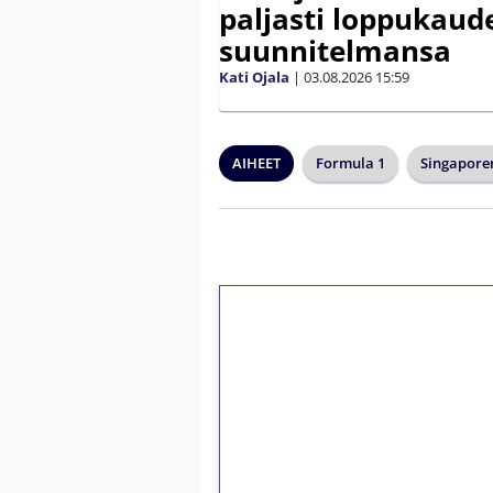
paljasti loppukaud
suunnitelmansa
Kati Ojala
|
03.08.2026
15:59
AIHEET
Formula 1
Singapore
1€ = 10€ arvosta 
kierrätystä!
Talleta 1€
Saat heti 50 ilmaiskierr
kierros)!