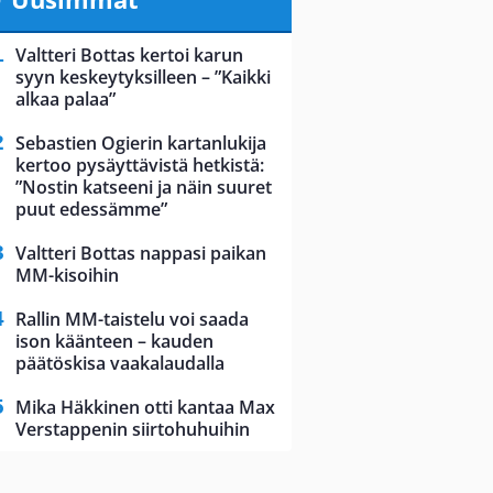
Valtteri Bottas kertoi karun
syyn keskeytyksilleen – ”Kaikki
alkaa palaa”
Sebastien Ogierin kartanlukija
kertoo pysäyttävistä hetkistä:
”Nostin katseeni ja näin suuret
puut edessämme”
Valtteri Bottas nappasi paikan
MM-kisoihin
Rallin MM-taistelu voi saada
ison käänteen – kauden
päätöskisa vaakalaudalla
Mika Häkkinen otti kantaa Max
Verstappenin siirtohuhuihin