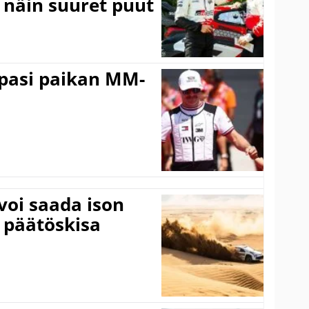
a näin suuret puut
ppasi paikan MM-
voi saada ison
 päätöskisa