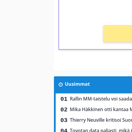
kierros)!
Ei kierrätysvaatimusta!
Uusimmat
Rallin MM-taistelu voi saad
Mika Häkkinen otti kantaa 
Thierry Neuville kritisoi Suo
Toyotan data paljasti, mikä 