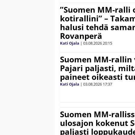
”Suomen MM-ralli 
kotirallini” – Tak
halusi tehdä saman
Rovanperä
Kati Ojala
|
03.08.2026
20:15
Suomen MM-rallin 
Pajari paljasti, milt
paineet oikeasti tu
Kati Ojala
|
03.08.2026
17:37
Suomen MM-ralliss
ulosajon kokenut S
paljasti loppukaud