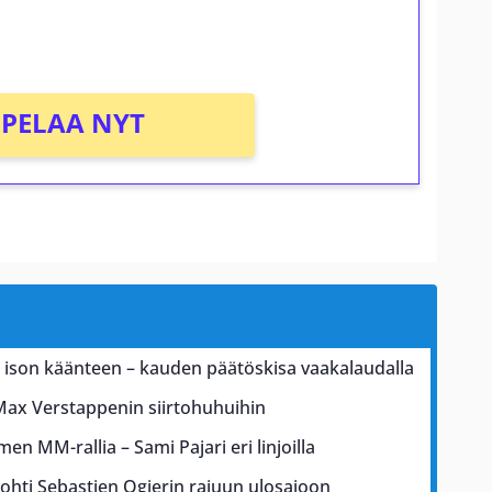
PELAA NYT
a ison käänteen – kauden päätöskisa vaakalaudalla
Max Verstappenin siirtohuhuihin
men MM-rallia – Sami Pajari eri linjoilla
johti Sebastien Ogierin rajuun ulosajoon