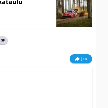
ikataulu
n GP
Jaa
ilmaiskierroksia ilman
osta Tuohi 1000 -peliin (arvo 0,20€ per