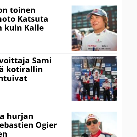
on toinen
amoto Katsuta
 kuin Kalle
voittaja Sami
ä kotirallin
ntuivat
a hurjan
ebastien Ogier
en