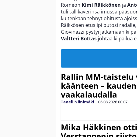
Romeon
Kimi Räikkönen
ja
Ant
tuli tallikaverinsa imussa pääsuo
kuitenkaan tehnyt ohitusta ajois
Räikkösen etusiipi putosi radalle
Giovinazzi pystyi jatkamaan kilpa
Valtteri Bottas
johtaa kilpailua
Rallin MM-taistelu 
käänteen – kauden
vaakalaudalla
Taneli Niinimäki
|
06.08.2026
00:07
Mika Häkkinen ott
Verstappenin siirt