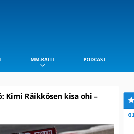
1
MM-RALLI
PODCAST
ö: Kimi Räikkösen kisa ohi –