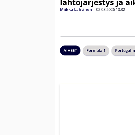
lähtöjärjestys ja a
Miikka Lahtinen
|
02.08.2026
10:32
AIHEET
Formula 1
Portugali
1€ = 10€ arvosta 
kierrätystä!
Talleta 1€
Saat heti 50 ilmaiskierr