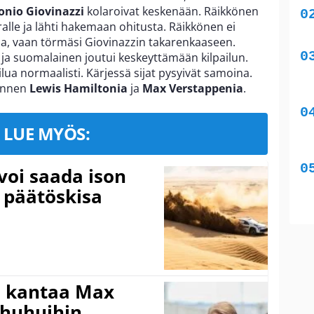
onio Giovinazzi
kolaroivat keskenään. Räikkönen
ralle ja lähti hakemaan ohitusta. Räikkönen ei
sa, vaan törmäsi Giovinazzin takarenkaaseen.
, ja suomalainen joutui keskeyttämään kilpailun.
ilua normaalisti. Kärjessä sijat pysyivät samoina.
 ennen
Lewis Hamiltonia
ja
Max Verstappenia
.
LUE MYÖS:
voi saada ison
 päätöskisa
i kantaa Max
ohuhuihin