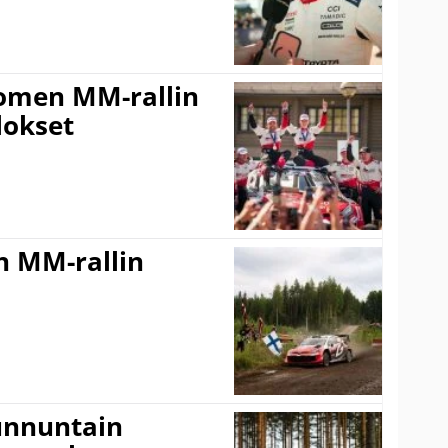
uomen MM-rallin
lokset
n MM-rallin
Sunnuntain