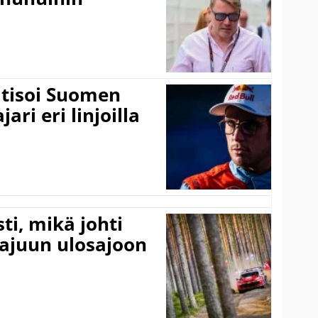
itisoi Suomen
ari eri linjoilla
ti, mikä johti
rajuun ulosajoon