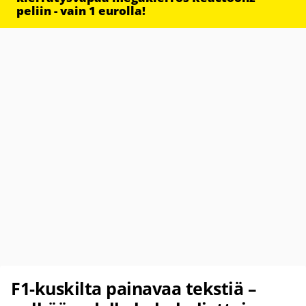
peliin - vain 1 eurolla!
F1-kuskilta painavaa tekstiä –