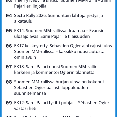
Thierry Neuville kritisoi Suomen MM-rallia – Sami
Pajari eri linjoilla
Secto Rally 2026: Sunnuntain lähtöjärjestys ja
aikataulu
EK14: Suomen MM-rallissa draamaa – Evansin
ulosajo avasi Sami Pajarille tilaisuuden
EK17 keskeytetty: Sebastien Ogier ajoi rajusti ulos
Suomen MM-rallissa – kaksikko nousi autosta
omin avuin
EK18: Sami Pajari nousi Suomen MM-rallin
kärkeen ja kommentoi Ogierin tilannetta
Suomen MM-rallissa hurjan ulosajon kokenut
Sebastien Ogier paljasti loppukauden
suunnitelmansa
EK12: Sami Pajari tykitti pohjat – Sébastien Ogier
vastasi heti