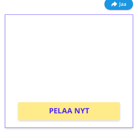
Jaa
1€ = 10€ arvosta
ilmaiskierroksia ilman
kierrätystä!
Talleta 1€
Saat heti 50 ilmaiskierrosta Tuohi 1000 -
peliin (arvo 0,20€ per kierros)!
Ei kierrätysvaatimusta!
PELAA NYT