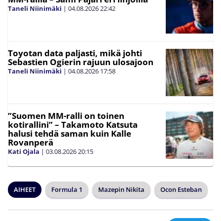
Taneli Niinimäki
|
04.08.2026
22:42
Toyotan data paljasti, mikä johti
Sebastien Ogierin rajuun ulosajoon
Taneli Niinimäki
|
04.08.2026
17:58
”Suomen MM-ralli on toinen
kotirallini” – Takamoto Katsuta
halusi tehdä saman kuin Kalle
Rovanperä
Kati Ojala
|
03.08.2026
20:15
AIHEET
Formula 1
Mazepin Nikita
Ocon Esteban