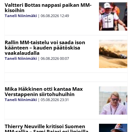
Valtteri Bottas nappasi paikan MM-
kisoihin
Taneli Niinimäki
|
06.08.2026
12:49
Rallin MM-taistelu voi saada ison
käänteen – kauden päätöskisa
vaakalaudalla
Taneli Niinimäki
|
06.08.2026
00:07
Mika Häkkinen otti kantaa Max
Verstappenin siirtohuhuihin
Taneli Niinimäki
|
05.08.2026
23:31
Thierry Neuville kritisoi Suomen
MM-rallia – Sami Pajari eri linjoilla