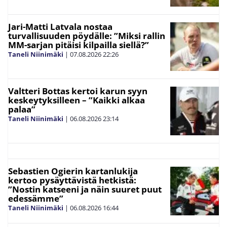
Jari-Matti Latvala nostaa
turvallisuuden pöydälle: ”Miksi rallin
MM-sarjan pitäisi kilpailla siellä?”
Taneli Niinimäki
|
07.08.2026
22:26
Valtteri Bottas kertoi karun syyn
keskeytyksilleen – ”Kaikki alkaa
palaa”
Taneli Niinimäki
|
06.08.2026
23:14
Sebastien Ogierin kartanlukija
kertoo pysäyttävistä hetkistä:
”Nostin katseeni ja näin suuret puut
edessämme”
Taneli Niinimäki
|
06.08.2026
16:44