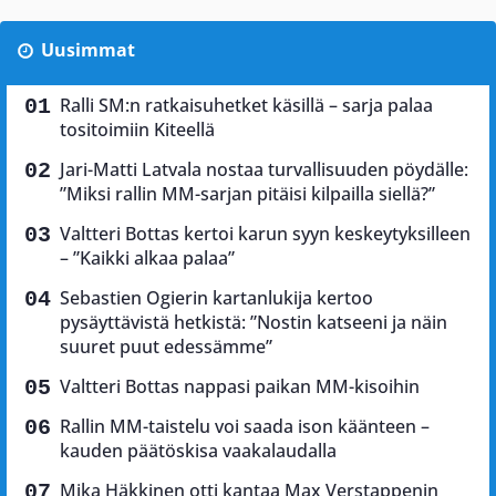
Uusimmat
Ralli SM:n ratkaisuhetket käsillä – sarja palaa
tositoimiin Kiteellä
Jari-Matti Latvala nostaa turvallisuuden pöydälle:
”Miksi rallin MM-sarjan pitäisi kilpailla siellä?”
Valtteri Bottas kertoi karun syyn keskeytyksilleen
– ”Kaikki alkaa palaa”
Sebastien Ogierin kartanlukija kertoo
pysäyttävistä hetkistä: ”Nostin katseeni ja näin
suuret puut edessämme”
Valtteri Bottas nappasi paikan MM-kisoihin
Rallin MM-taistelu voi saada ison käänteen –
kauden päätöskisa vaakalaudalla
Mika Häkkinen otti kantaa Max Verstappenin