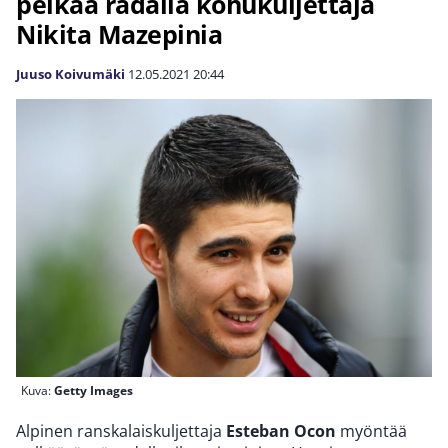
pelkää radalla kohukuljettaja
Nikita Mazepinia
Juuso Koivumäki
12.05.2021
20:44
Kuva:
Getty Images
Alpinen ranskalaiskuljettaja
Esteban Ocon
myöntää