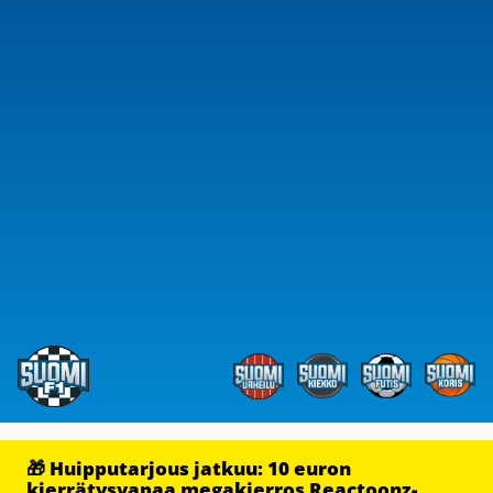
🎁 Huipputarjous jatkuu: 10 euron
kierrätysvapaa megakierros Reactoonz-