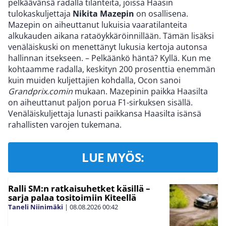
pelkäävänsä radalla tilanteita, joissa Haasin
tulokaskuljettaja
Nikita Mazepin
on osallisena.
Mazepin on aiheuttanut lukuisia vaaratilanteita
alkukauden aikana rataöykkäröinnillään. Tämän lisäksi
venäläiskuski on menettänyt lukusia kertoja autonsa
hallinnan itsekseen. – Pelkäänkö häntä? Kyllä. Kun me
kohtaamme radalla, keskityn 200 prosenttia enemmän
kuin muiden kuljettajien kohdalla, Ocon sanoi
Grandprix.comin
mukaan. Mazepinin paikka Haasilta
on aiheuttanut paljon porua F1-sirkuksen sisällä.
Venäläiskuljettaja lunasti paikkansa Haasilta isänsä
rahallisten varojen tukemana.
LUE MYÖS:
Ralli SM:n ratkaisuhetket käsillä –
sarja palaa tositoimiin Kiteellä
Taneli Niinimäki
|
08.08.2026
00:42