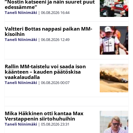
”Nostin katseeni ja näin suuret puut
edessämme”
Taneli Niinimäki
|
06.08.2026
16:44
Valtteri Bottas nappasi paikan MM-
kisoihin
Taneli Niinimäki
|
06.08.2026
12:49
Rallin MM-taistelu voi saada ison
käänteen – kauden päätöskisa
vaakalaudalla
Taneli Niinimäki
|
06.08.2026
00:07
Mika Häkkinen otti kantaa Max
Verstappenin siirtohuhuihin
Taneli Niinimäki
|
05.08.2026
23:31