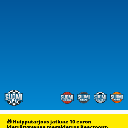
🎁 Huipputarjous jatkuu: 10 euron
kierrätysvapaa megakierros Reactoonz-