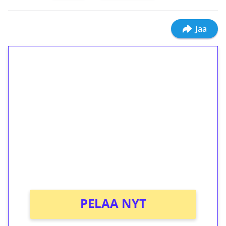
Jaa
1€ = 10€ arvosta
ilmaiskierroksia ilman
kierrätystä!
Talleta 1€
Saat heti 50 ilmaiskierrosta Tuohi 1000 -
peliin (arvo 0,20€ per kierros)!
Ei kierrätysvaatimusta!
PELAA NYT