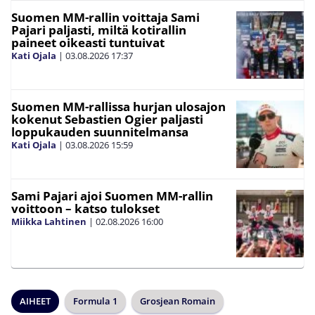
Suomen MM-rallin voittaja Sami
Pajari paljasti, miltä kotirallin
paineet oikeasti tuntuivat
Kati Ojala
|
03.08.2026
17:37
Suomen MM-rallissa hurjan ulosajon
kokenut Sebastien Ogier paljasti
loppukauden suunnitelmansa
Kati Ojala
|
03.08.2026
15:59
Sami Pajari ajoi Suomen MM-rallin
voittoon – katso tulokset
Miikka Lahtinen
|
02.08.2026
16:00
AIHEET
Formula 1
Grosjean Romain