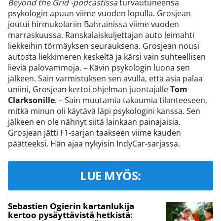
Beyond the Grid -podcastissa
turvautuneensa
psykologin apuun viime vuoden lopulla. Grosjean
joutui hirmukolariin Bahrainissa viime vuoden
marraskuussa. Ranskalaiskuljettajan auto leimahti
liekkeihin törmäyksen seurauksena. Grosjean nousi
autosta liekkimeren keskeltä ja kärsi vain suhteellisen
lieviä palovammoja. – Kävin psykologin luona sen
jälkeen. Sain varmistuksen sen avulla, että asia palaa
uniini, Grosjean kertoi ohjelman juontajalle
Tom
Clarksonille
. – Sain muutamia takaumia tilanteeseen,
mitkä minun oli käytävä läpi psykologini kanssa. Sen
jälkeen en ole nähnyt siitä lainkaan painajaisia.
Grosjean jätti F1-sarjan taakseen viime kauden
päätteeksi. Hän ajaa nykyisin IndyCar-sarjassa.
LUE MYÖS:
Sebastien Ogierin kartanlukija
kertoo pysäyttävistä hetkistä: