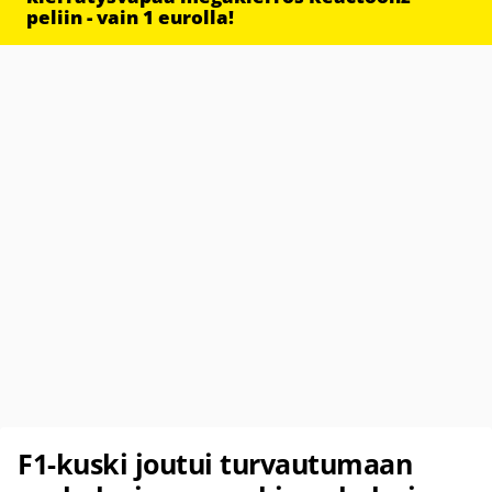
peliin - vain 1 eurolla!
F1-kuski joutui turvautumaan