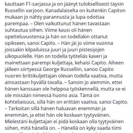
kauttaan F1-sarjassa ja on jäänyt tuloksellisesti täysin
Russellin varjoon. Kanadalaiselta on kuitenkin Capiton
mukaan jo nähty parannusta ja lupa odottaa
parempaa. – Olen vaikuttunut hänen tavastaan
suhtautua siihen. Viime kausi oli hänen
opetteluvuotensa ja hän on todellakin ottanut
opikseen, sanoi Capito. – Hän jäi jo viime vuonna
joissakin kilpailuissa juuri ja juuri pistesijojen
ulkopuolelle. Hän on todella työteliäs kaveri ja
mainettaan parempi kuljettaja, kehaisi Capito. Aiheen
jälleen siirtyessä George Russelliin, sanoo Capito
nuoren brittikuljettajan olevan todella vaativa, mutta
ainoastaan hyvällä tavalla. – Sanoin jo aiemmin, ettei
hänen kanssaan ole helppoa työskennellä, mutta se ei
ole missään nimessä huono asia. Tämä on
kohteliaisuus, sillä hän on erittäin vaativa, sanoi Capito.
– Tarkoitan sillä hänen haluavan enemmän ja
enemmän, ja ettei hän ole koskaan tyytyväinen.
Mielestäni kuljettajan ei pidä koskaan olla tyytyväinen
siihen, mitä hänellä on. – Hänellä on kyky saada tiimi