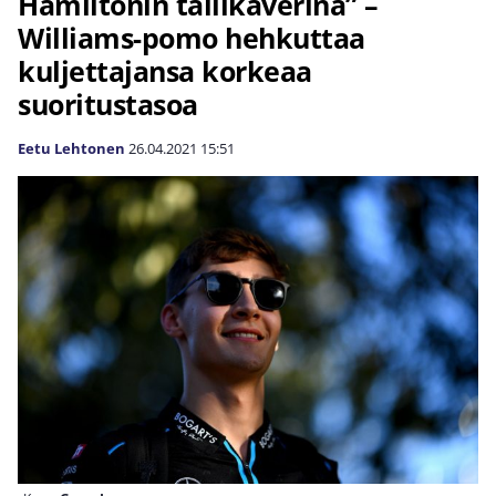
Hamiltonin tallikaverina” –
Williams-pomo hehkuttaa
kuljettajansa korkeaa
suoritustasoa
Eetu Lehtonen
26.04.2021
15:51