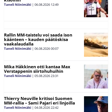
Taneli Niinimäki
|
06.08.2026
12:49
Rallin MM-taistelu voi saada ison
käänteen – kauden päätöskisa
vaakalaudalla
Taneli Niinimäki
|
06.08.2026
00:07
Mika Häkkinen otti kantaa Max
Verstappenin siirtohuhuihin
Taneli Niinimäki
|
05.08.2026
23:31
Thierry Neuville kritisoi Suomen
MM-rallia – Sami Pajari eri linjoilla
Taneli Niinimäki
|
04.08.2026
22:42