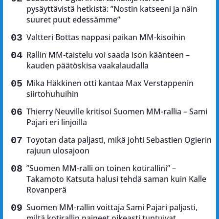
pysäyttävistä hetkistä: ”Nostin katseeni ja näin
suuret puut edessämme”
Valtteri Bottas nappasi paikan MM-kisoihin
Rallin MM-taistelu voi saada ison käänteen –
kauden päätöskisa vaakalaudalla
Mika Häkkinen otti kantaa Max Verstappenin
siirtohuhuihin
Thierry Neuville kritisoi Suomen MM-rallia – Sami
Pajari eri linjoilla
Toyotan data paljasti, mikä johti Sebastien Ogierin
rajuun ulosajoon
”Suomen MM-ralli on toinen kotirallini” –
Takamoto Katsuta halusi tehdä saman kuin Kalle
Rovanperä
Suomen MM-rallin voittaja Sami Pajari paljasti,
miltä kotirallin paineet oikeasti tuntuivat