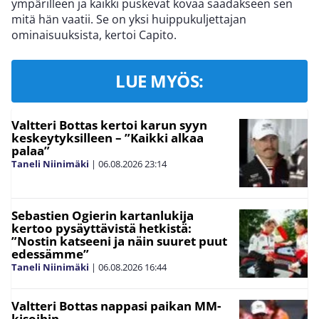
ympärilleen ja kaikki puskevat kovaa saadakseen sen
mitä hän vaatii. Se on yksi huippukuljettajan
ominaisuuksista, kertoi Capito.
LUE MYÖS:
Valtteri Bottas kertoi karun syyn
keskeytyksilleen – ”Kaikki alkaa
palaa”
Taneli Niinimäki
|
06.08.2026
23:14
Sebastien Ogierin kartanlukija
kertoo pysäyttävistä hetkistä:
”Nostin katseeni ja näin suuret puut
edessämme”
Taneli Niinimäki
|
06.08.2026
16:44
Valtteri Bottas nappasi paikan MM-
kisoihin