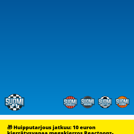
🎁 Huipputarjous jatkuu: 10 euron
kierrätysvapaa megakierros Reactoonz-