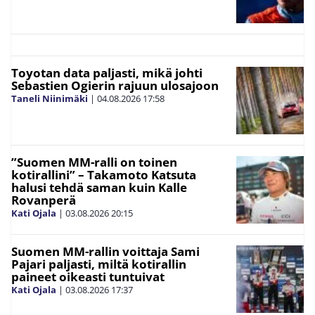
Toyotan data paljasti, mikä johti
Sebastien Ogierin rajuun ulosajoon
Taneli Niinimäki
|
04.08.2026
17:58
”Suomen MM-ralli on toinen
kotirallini” – Takamoto Katsuta
halusi tehdä saman kuin Kalle
Rovanperä
Kati Ojala
|
03.08.2026
20:15
Suomen MM-rallin voittaja Sami
Pajari paljasti, miltä kotirallin
paineet oikeasti tuntuivat
Kati Ojala
|
03.08.2026
17:37