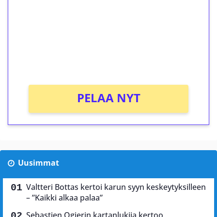
Talleta 1€
Saat heti 50 ilmaiskierrosta Tuohi 1000 -
peliin (arvo 0,20€ per kierros)!
Ei kierrätysvaatimusta!
PELAA NYT
Uusimmat
Valtteri Bottas kertoi karun syyn keskeytyksilleen
– ”Kaikki alkaa palaa”
Sebastien Ogierin kartanlukija kertoo