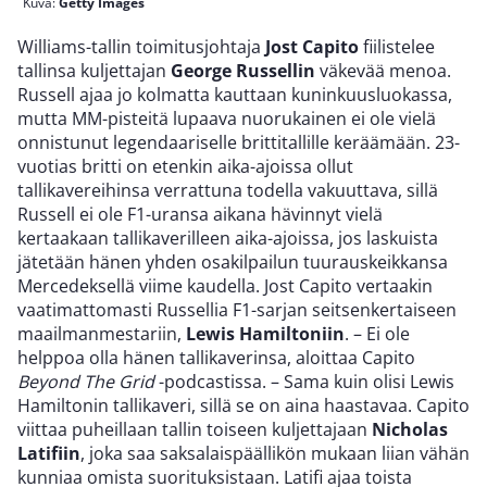
Kuva:
Getty Images
Williams-tallin toimitusjohtaja
Jost Capito
fiilistelee
tallinsa kuljettajan
George Russellin
väkevää menoa.
Russell ajaa jo kolmatta kauttaan kuninkuusluokassa,
mutta MM-pisteitä lupaava nuorukainen ei ole vielä
onnistunut legendaariselle brittitallille keräämään. 23-
vuotias britti on etenkin aika-ajoissa ollut
tallikavereihinsa verrattuna todella vakuuttava, sillä
Russell ei ole F1-uransa aikana hävinnyt vielä
kertaakaan tallikaverilleen aika-ajoissa, jos laskuista
jätetään hänen yhden osakilpailun tuurauskeikkansa
Mercedeksellä viime kaudella. Jost Capito vertaakin
vaatimattomasti Russellia F1-sarjan seitsenkertaiseen
maailmanmestariin,
Lewis Hamiltoniin
. – Ei ole
helppoa olla hänen tallikaverinsa, aloittaa Capito
Beyond The Grid
-podcastissa. – Sama kuin olisi Lewis
Hamiltonin tallikaveri, sillä se on aina haastavaa. Capito
viittaa puheillaan tallin toiseen kuljettajaan
Nicholas
Latifiin
, joka saa saksalaispäällikön mukaan liian vähän
kunniaa omista suorituksistaan. Latifi ajaa toista