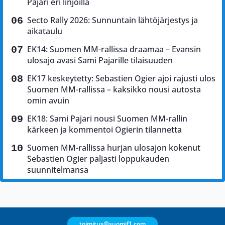
Pajari eri linjoilla
Secto Rally 2026: Sunnuntain lähtöjärjestys ja
aikataulu
EK14: Suomen MM-rallissa draamaa – Evansin
ulosajo avasi Sami Pajarille tilaisuuden
EK17 keskeytetty: Sebastien Ogier ajoi rajusti ulos
Suomen MM-rallissa – kaksikko nousi autosta
omin avuin
EK18: Sami Pajari nousi Suomen MM-rallin
kärkeen ja kommentoi Ogierin tilannetta
Suomen MM-rallissa hurjan ulosajon kokenut
Sebastien Ogier paljasti loppukauden
suunnitelmansa
toimitus@suomif1.com