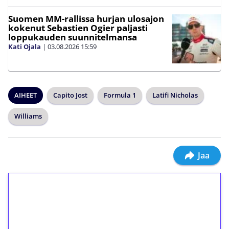
Suomen MM-rallissa hurjan ulosajon
kokenut Sebastien Ogier paljasti
loppukauden suunnitelmansa
Kati Ojala
|
03.08.2026
15:59
AIHEET
Capito Jost
Formula 1
Latifi Nicholas
Williams
Jaa
1€ = 10€ arvosta
ilmaiskierroksia ilman
kierrätystä!