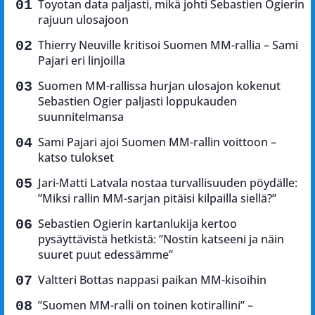
Toyotan data paljasti, mikä johti Sebastien Ogierin
rajuun ulosajoon
Thierry Neuville kritisoi Suomen MM-rallia – Sami
Pajari eri linjoilla
Suomen MM-rallissa hurjan ulosajon kokenut
Sebastien Ogier paljasti loppukauden
suunnitelmansa
Sami Pajari ajoi Suomen MM-rallin voittoon –
katso tulokset
Jari-Matti Latvala nostaa turvallisuuden pöydälle:
”Miksi rallin MM-sarjan pitäisi kilpailla siellä?”
Sebastien Ogierin kartanlukija kertoo
pysäyttävistä hetkistä: ”Nostin katseeni ja näin
suuret puut edessämme”
Valtteri Bottas nappasi paikan MM-kisoihin
”Suomen MM-ralli on toinen kotirallini” –