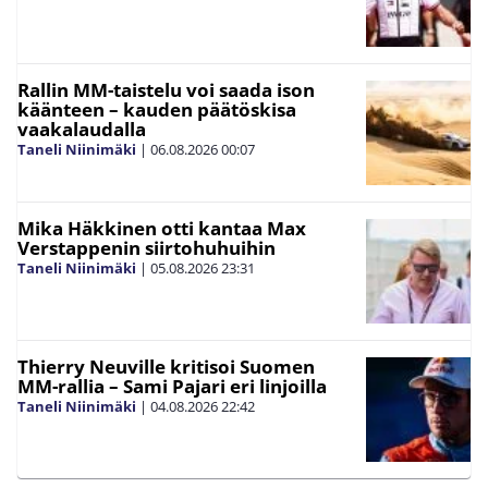
Rallin MM-taistelu voi saada ison
käänteen – kauden päätöskisa
vaakalaudalla
Taneli Niinimäki
|
06.08.2026
00:07
Mika Häkkinen otti kantaa Max
Verstappenin siirtohuhuihin
Taneli Niinimäki
|
05.08.2026
23:31
Thierry Neuville kritisoi Suomen
MM-rallia – Sami Pajari eri linjoilla
Taneli Niinimäki
|
04.08.2026
22:42