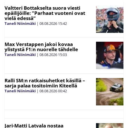
Valtteri Bottakselta suora viesti
epäilijöille: ”Parhaat vuoteni ovat
vielä edessä”
Taneli Niinimäki
|
08.08.2026
15:42
Max Verstappen jakoi kovaa
ylistystä F1:n nuorelle tähdelle
Taneli Niinimäki
|
08.08.2026
15:03
Ralli SM:n ratkaisuhetket käsillä –
sarja palaa tositoimiin Kiteellä
Taneli Niinimäki
|
08.08.2026
00:42
Jari-Matti Latvala nostaa