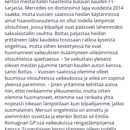
kertoo mestaritallin haasteista kuluvan kauden F1-
sarjassa. Mercedes on dominoinut lajia vuodesta 2014
saakka, mutta vuosien saatossa heidän käytännössä
ainut haavoittuvuutensa on ollut todella lämpimät
olosuhteet, joissa kilpailijat ovat päässeet lähemmäksi
saksalaistallin vauhtia. Bottas paljastaa heidän
yrittäneen täksi kaudeksi tosissaan ratkoa kyseistä
ongelmaa, mutta siihen keskittyessä he ovat
huomanneet vaikeuksien lisääntyneen viileämmissä
olosuhteissa ajaettaessa. – Se vaikuttaisi yleisesti
olevan meidän jujumme tämän kauden auton kanssa,
sanoi Bottas. – Vuosien saatossa olemme olleet
kuumissa olosuhteissa vaikeuksissa ja viileä on sopinut
yleensä paremmin. – Joten yritämme kehittää autoa
niin, ettei renkaamme ylikuumenisi, mutta sitten
olemme huomanneet, ettemme saa renkaita yhtä
nopeasti oikeaan lämpötilaan kuin kilpailijamme, jatkoi
suomalainen. Mersun ongelmista on annettu jo
aiemminkin osviittaa ja etenkin Bottas oli Emilia-
Romagnan GP:ssä vaikeuksissa rengaslämpöjensä
kanssa. Suomalainen kertoi tilanteen olleen todella