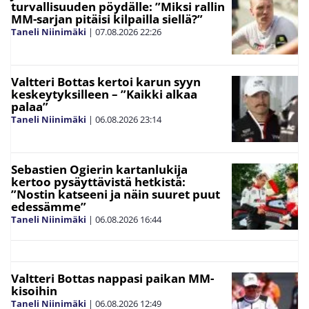
turvallisuuden pöydälle: ”Miksi rallin
MM-sarjan pitäisi kilpailla siellä?”
Taneli Niinimäki
|
07.08.2026
22:26
Valtteri Bottas kertoi karun syyn
keskeytyksilleen – ”Kaikki alkaa
palaa”
Taneli Niinimäki
|
06.08.2026
23:14
Sebastien Ogierin kartanlukija
kertoo pysäyttävistä hetkistä:
”Nostin katseeni ja näin suuret puut
edessämme”
Taneli Niinimäki
|
06.08.2026
16:44
Valtteri Bottas nappasi paikan MM-
kisoihin
Taneli Niinimäki
|
06.08.2026
12:49