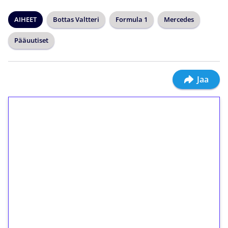
AIHEET
Bottas Valtteri
Formula 1
Mercedes
Pääuutiset
Jaa
1€ = 10€ arvosta
ilmaiskierroksia ilman
kierrätystä!
Talleta 1€
Saat heti 50 ilmaiskierrosta Tuohi 1000 -
peliin (arvo 0,20€ per kierros)!
Ei kierrätysvaatimusta!