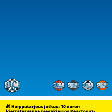
🎁 Huipputarjous jatkuu: 10 euron
kierrätysvapaa megakierros Reactoonz-