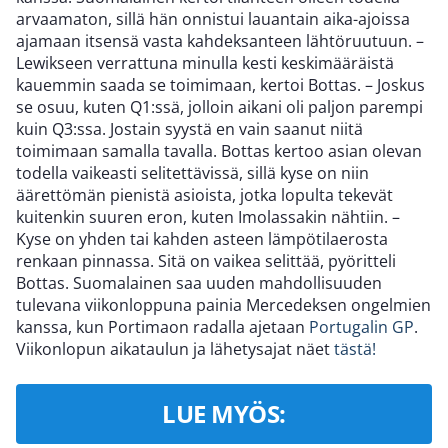
arvaamaton, sillä hän onnistui lauantain aika-ajoissa
ajamaan itsensä vasta kahdeksanteen lähtöruutuun. –
Lewikseen verrattuna minulla kesti keskimääräistä
kauemmin saada se toimimaan, kertoi Bottas. – Joskus
se osuu, kuten Q1:ssä, jolloin aikani oli paljon parempi
kuin Q3:ssa. Jostain syystä en vain saanut niitä
toimimaan samalla tavalla. Bottas kertoo asian olevan
todella vaikeasti selitettävissä, sillä kyse on niin
äärettömän pienistä asioista, jotka lopulta tekevät
kuitenkin suuren eron, kuten Imolassakin nähtiin. –
Kyse on yhden tai kahden asteen lämpötilaerosta
renkaan pinnassa. Sitä on vaikea selittää, pyöritteli
Bottas. Suomalainen saa uuden mahdollisuuden
tulevana viikonloppuna painia Mercedeksen ongelmien
kanssa, kun Portimaon radalla ajetaan
Portugalin GP
.
Viikonlopun aikataulun ja lähetysajat näet
tästä!
LUE MYÖS: