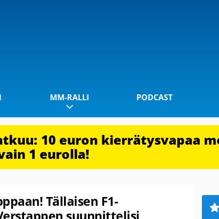
1
MM-RALLI
PODCAST
jatkuu: 10 euron kierrätysvapaa m
vain 1 eurolla!
paan! Tällaisen F1-
erstappen suunnittelisi