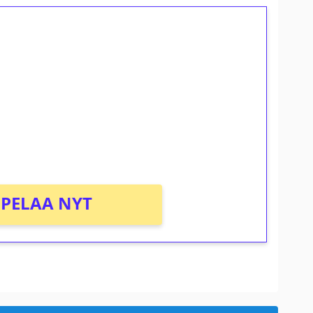
ilmaiskierroksia ilman
osta Tuohi 1000 -peliin (arvo 0,20€ per
PELAA NYT