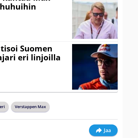
ohuhuihin
itisoi Suomen
ari eri linjoilla
eri
Verstappen Max
Jaa