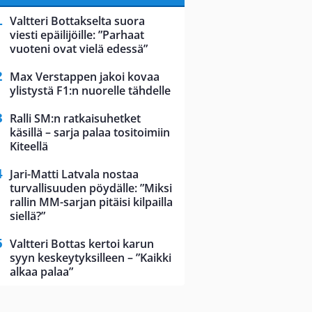
Valtteri Bottakselta suora
viesti epäilijöille: ”Parhaat
vuoteni ovat vielä edessä”
Max Verstappen jakoi kovaa
ylistystä F1:n nuorelle tähdelle
Ralli SM:n ratkaisuhetket
käsillä – sarja palaa tositoimiin
Kiteellä
Jari-Matti Latvala nostaa
turvallisuuden pöydälle: ”Miksi
rallin MM-sarjan pitäisi kilpailla
siellä?”
Valtteri Bottas kertoi karun
syyn keskeytyksilleen – ”Kaikki
alkaa palaa”