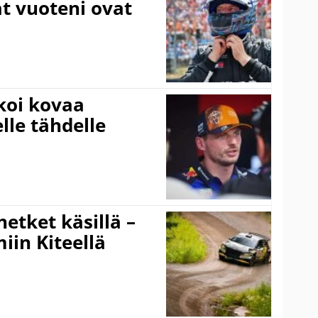
at vuoteni ovat
koi kovaa
lle tähdelle
hetket käsillä –
iin Kiteellä