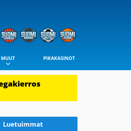
MUUT
PIKAKASINOT
egakierros
Luetuimmat