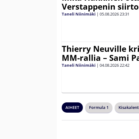
Verstappenin siirt
Taneli Niinimäki
|
05.08.2026
23:31
Thierry Neuville kr
MM-rallia – Sami Paj
Taneli Niinimäki
|
04.08.2026
22:42
AIHEET
Formula 1
Kisakalent