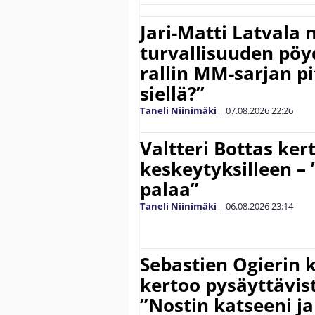
Jari-Matti Latvala 
turvallisuuden pöyd
rallin MM-sarjan pit
siellä?”
Taneli Niinimäki
|
07.08.2026
22:26
Valtteri Bottas ker
keskeytyksilleen – 
palaa”
Taneli Niinimäki
|
06.08.2026
23:14
Sebastien Ogierin 
kertoo pysäyttävist
”Nostin katseeni j