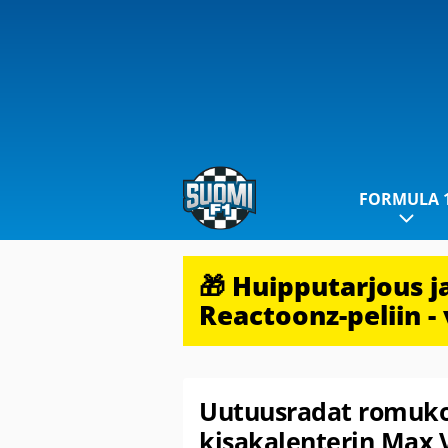
FORMULA 
🎁 Huipputarjous 
Reactoonz-peliin - 
Uutuusradat romukop
kisakalenterin Max V