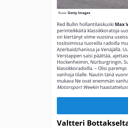
Kuva:
Getty Images
Red Bullin hollantilaiskuski
Max 
perinteikkäitä klassikkoratoja u
on kiertänyt viime vuosina useiss
tositoimissa tuoreilla radoilla 
Azerbaidzhanissa ja Venäjällä. Uud
Verstappen saisi päättää, ajettais
Hockenheimin, Nürburgringin, Suz
klassikkoradoilla. – Olisi parempi
vanhoja tilalle. Nautin tänä vuon
mukava Ne ovat enemmän vanhan 
Motorsport Weekin
haastattelus
Valtteri Bottakselt