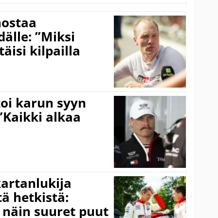
nostaa
älle: ”Miksi
äisi kilpailla
toi karun syyn
”Kaikki alkaa
kartanlukija
ä hetkistä:
a näin suuret puut