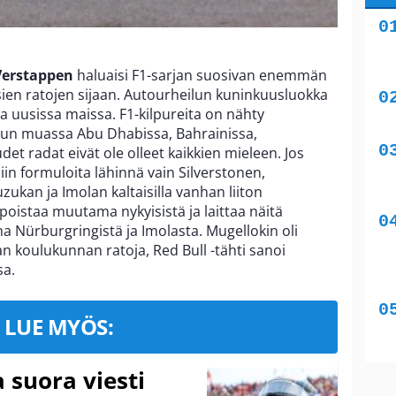
Verstappen
haluaisi F1-sarjan suosivan enemmän
usien ratojen sijaan. Autourheilun kuninkuusluokka
a uusissa maissa. F1-kilpureita on nähty
muun muassa Abu Dhabissa, Bahrainissa,
et radat eivät ole olleet kaikkien mieleen. Jos
iin formuloita lähinnä vain Silverstonen,
ukan ja Imolan kaltaisilla vanhan liiton
 poistaa muutama nykyisistä ja laittaa näitä
na Nürburgringistä ja Imolasta. Mugellokin oli
koulukunnan ratoja, Red Bull -tähti sanoi
sa.
LUE MYÖS:
a suora viesti