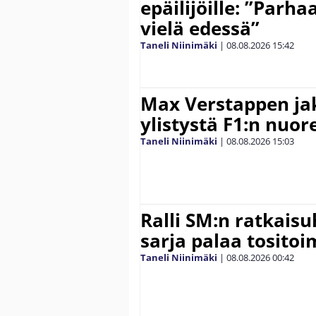
epäilijöille: ”Parha
vielä edessä”
Taneli Niinimäki
|
08.08.2026
15:42
Max Verstappen ja
ylistystä F1:n nuore
Taneli Niinimäki
|
08.08.2026
15:03
Ralli SM:n ratkaisu
sarja palaa tositoim
Taneli Niinimäki
|
08.08.2026
00:42