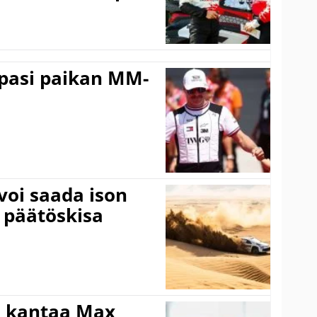
ppasi paikan MM-
voi saada ison
 päätöskisa
i kantaa Max