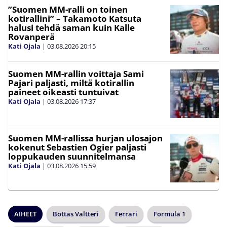
”Suomen MM-ralli on toinen
kotirallini” – Takamoto Katsuta
halusi tehdä saman kuin Kalle
Rovanperä
Kati Ojala
|
03.08.2026
20:15
Suomen MM-rallin voittaja Sami
Pajari paljasti, miltä kotirallin
paineet oikeasti tuntuivat
Kati Ojala
|
03.08.2026
17:37
Suomen MM-rallissa hurjan ulosajon
kokenut Sebastien Ogier paljasti
loppukauden suunnitelmansa
Kati Ojala
|
03.08.2026
15:59
AIHEET
Bottas Valtteri
Ferrari
Formula 1