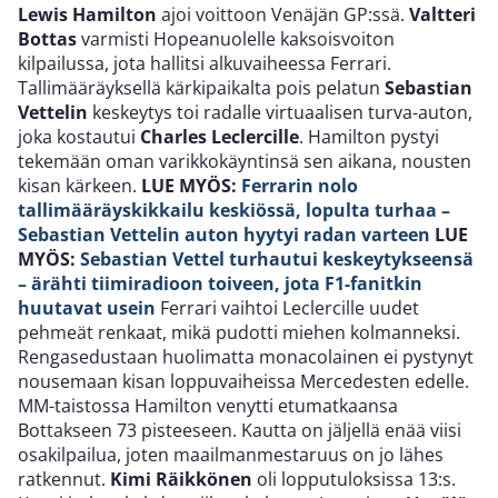
Lewis Hamilton
ajoi voittoon Venäjän GP:ssä.
Valtteri
Bottas
varmisti Hopeanuolelle kaksoisvoiton
kilpailussa, jota hallitsi alkuvaiheessa Ferrari.
Tallimääräyksellä kärkipaikalta pois pelatun
Sebastian
Vettelin
keskeytys toi radalle virtuaalisen turva-auton,
joka kostautui
Charles
Leclercille
. Hamilton pystyi
tekemään oman varikkokäyntinsä sen aikana, nousten
kisan kärkeen.
LUE MYÖS:
Ferrarin nolo
tallimääräyskikkailu keskiössä, lopulta turhaa –
Sebastian Vettelin auton hyytyi radan varteen
LUE
MYÖS:
Sebastian Vettel turhautui keskeytykseensä
– ärähti tiimiradioon toiveen, jota F1-fanitkin
huutavat usein
Ferrari vaihtoi Leclercille uudet
pehmeät renkaat, mikä pudotti miehen kolmanneksi.
Rengasedustaan huolimatta monacolainen ei pystynyt
nousemaan kisan loppuvaiheissa Mercedesten edelle.
MM-taistossa Hamilton venytti etumatkaansa
Bottakseen 73 pisteeseen. Kautta on jäljellä enää viisi
osakilpailua, joten maailmanmestaruus on jo lähes
ratkennut.
Kimi Räikkönen
oli lopputuloksissa 13:s.