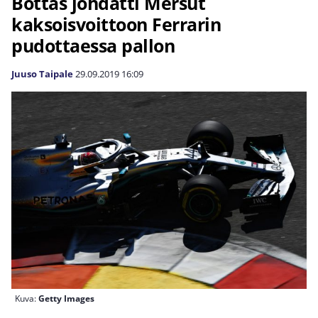
Bottas johdatti Mersut
kaksoisvoittoon Ferrarin
pudottaessa pallon
Juuso Taipale
29.09.2019
16:09
Kuva:
Getty Images