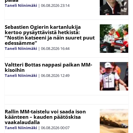
Taneli Niinimäki
|
06.08.2026
23:14
Sebastien Ogierin kartanlukija
kertoo pysäyttävistä hetkistä:
”Nostin katseeni ja näin suuret puut
edessämme”
Taneli Niinimäki
|
06.08.2026
16:44
Valtteri Bottas nappasi paikan MM-
kisoihin
Taneli Niinimäki
|
06.08.2026
12:49
Rallin MM-taistelu voi saada ison
käänteen – kauden päätöskisa
vaakalaudalla
Taneli Niinimäki
|
06.08.2026
00:07