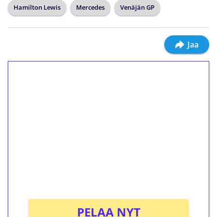
Hamilton Lewis
Mercedes
Venäjän GP
Jaa
1€ = 10€ arvosta
ilmaiskierroksia ilman
kierrätystä!
Talleta 1€
Saat heti 50 ilmaiskierrosta Tuohi 1000 -
peliin (arvo 0,20€ per kierros)!
Ei kierrätysvaatimusta!
PELAA NYT