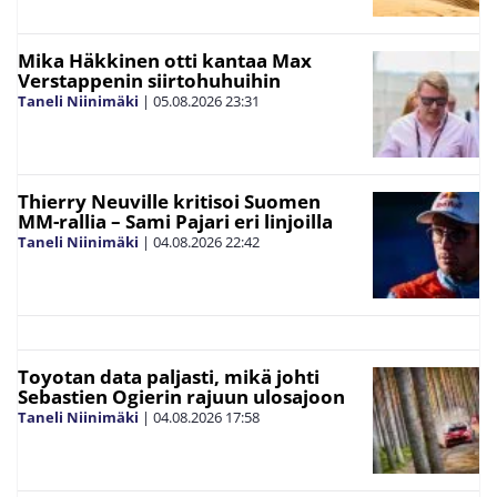
Mika Häkkinen otti kantaa Max
Verstappenin siirtohuhuihin
Taneli Niinimäki
|
05.08.2026
23:31
Thierry Neuville kritisoi Suomen
MM-rallia – Sami Pajari eri linjoilla
Taneli Niinimäki
|
04.08.2026
22:42
Toyotan data paljasti, mikä johti
Sebastien Ogierin rajuun ulosajoon
Taneli Niinimäki
|
04.08.2026
17:58