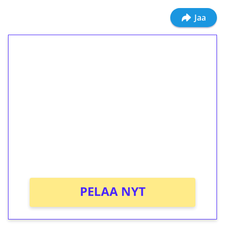
Jaa
1€ = 10€ arvosta
ilmaiskierroksia ilman
kierrätystä!
Talleta 1€
Saat heti 50 ilmaiskierrosta Tuohi 1000 -
peliin (arvo 0,20€ per kierros)!
Ei kierrätysvaatimusta!
PELAA NYT