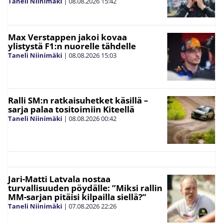
Taneli Niinimäki
|
08.08.2026
15:42
Max Verstappen jakoi kovaa
ylistystä F1:n nuorelle tähdelle
Taneli Niinimäki
|
08.08.2026
15:03
Ralli SM:n ratkaisuhetket käsillä –
sarja palaa tositoimiin Kiteellä
Taneli Niinimäki
|
08.08.2026
00:42
Jari-Matti Latvala nostaa
turvallisuuden pöydälle: ”Miksi rallin
MM-sarjan pitäisi kilpailla siellä?”
Taneli Niinimäki
|
07.08.2026
22:26