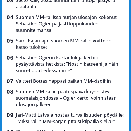
Secto Rally 2026: Sunnuntain lähtöjärjestys ja
aikataulu
Suomen MM-rallissa hurjan ulosajon kokenut
Sebastien Ogier paljasti loppukauden
suunnitelmansa
Sami Pajari ajoi Suomen MM-rallin voittoon –
katso tulokset
Sebastien Ogierin kartanlukija kertoo
pysäyttävistä hetkistä: ”Nostin katseeni ja näin
suuret puut edessämme”
Valtteri Bottas nappasi paikan MM-kisoihin
Suomen MM-rallin päätöspäivä käynnistyy
suomalaisjohdossa – Ogier kertoi voinnistaan
ulosajon jälkeen
Jari-Matti Latvala nostaa turvallisuuden pöydälle:
”Miksi rallin MM-sarjan pitäisi kilpailla siellä?”