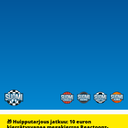
🎁 Huipputarjous jatkuu: 10 euron
kierrätysvapaa megakierros Reactoonz-