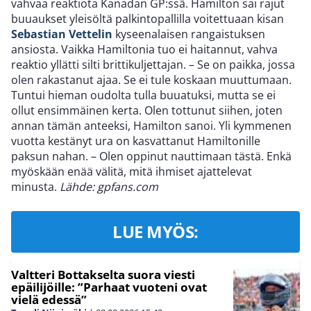
vahvaa reaktiota Kanadan GP:ssä. Hamilton sai rajut
buuaukset yleisöltä palkintopallilla voitettuaan kisan
Sebastian Vettelin
kyseenalaisen rangaistuksen
ansiosta. Vaikka Hamiltonia tuo ei haitannut, vahva
reaktio yllätti silti brittikuljettajan. – Se on paikka, jossa
olen rakastanut ajaa. Se ei tule koskaan muuttumaan.
Tuntui hieman oudolta tulla buuatuksi, mutta se ei
ollut ensimmäinen kerta. Olen tottunut siihen, joten
annan tämän anteeksi, Hamilton sanoi. Yli kymmenen
vuotta kestänyt ura on kasvattanut Hamiltonille
paksun nahan. – Olen oppinut nauttimaan tästä. Enkä
myöskään enää välitä, mitä ihmiset ajattelevat
minusta.
Lähde: gpfans.com
LUE MYÖS:
Valtteri Bottakselta suora viesti
epäilijöille: ”Parhaat vuoteni ovat
vielä edessä”