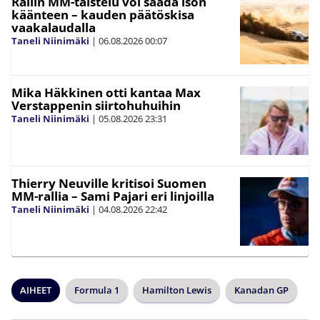
Rallin MM-taistelu voi saada ison
käänteen – kauden päätöskisa
vaakalaudalla
Taneli Niinimäki
|
06.08.2026
00:07
Mika Häkkinen otti kantaa Max
Verstappenin siirtohuhuihin
Taneli Niinimäki
|
05.08.2026
23:31
Thierry Neuville kritisoi Suomen
MM-rallia – Sami Pajari eri linjoilla
Taneli Niinimäki
|
04.08.2026
22:42
AIHEET
Formula 1
Hamilton Lewis
Kanadan GP