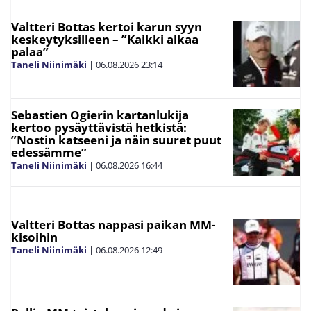
Valtteri Bottas kertoi karun syyn
keskeytyksilleen – ”Kaikki alkaa
palaa”
Taneli Niinimäki
|
06.08.2026
23:14
Sebastien Ogierin kartanlukija
kertoo pysäyttävistä hetkistä:
”Nostin katseeni ja näin suuret puut
edessämme”
Taneli Niinimäki
|
06.08.2026
16:44
Valtteri Bottas nappasi paikan MM-
kisoihin
Taneli Niinimäki
|
06.08.2026
12:49