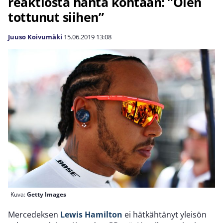
reaktiosta häntä kohtaan: ”Olen
tottunut siihen”
Juuso Koivumäki
15.06.2019
13:08
Kuva:
Getty Images
Mercedeksen
Lewis Hamilton
ei hätkähtänyt yleisön