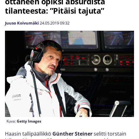
ottaneen opiksi absurdista
tilanteesta: ”Pitäisi tajuta”
Juuso Koivumäki
24.05.2019
09:32
Kuva:
Getty Images
Haasin tallipäällikkö
Günther Steiner
selitti torstain