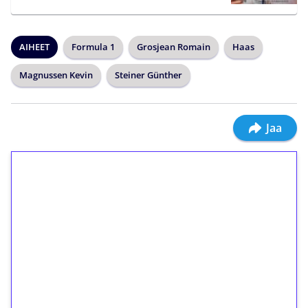
AIHEET
Formula 1
Grosjean Romain
Haas
Magnussen Kevin
Steiner Günther
Jaa
1€ = 10€ arvosta
ilmaiskierroksia ilman
kierrätystä!
Talleta 1€
Saat heti 50 ilmaiskierrosta Tuohi 1000 -
peliin (arvo 0,20€ per kierros)!