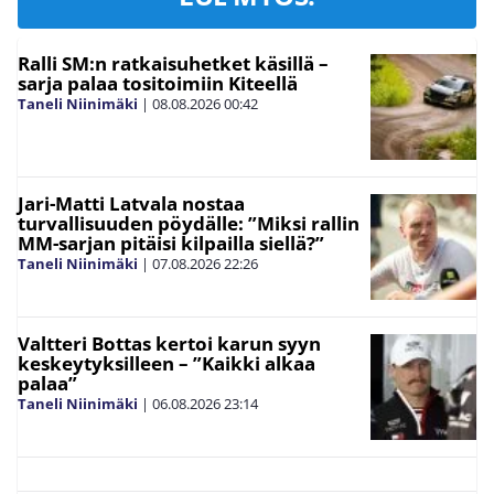
Ralli SM:n ratkaisuhetket käsillä –
sarja palaa tositoimiin Kiteellä
Taneli Niinimäki
|
08.08.2026
00:42
Jari-Matti Latvala nostaa
turvallisuuden pöydälle: ”Miksi rallin
MM-sarjan pitäisi kilpailla siellä?”
Taneli Niinimäki
|
07.08.2026
22:26
Valtteri Bottas kertoi karun syyn
keskeytyksilleen – ”Kaikki alkaa
palaa”
Taneli Niinimäki
|
06.08.2026
23:14