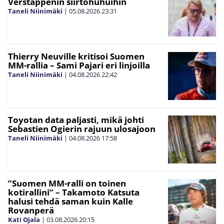
Verstappenin siirtohuhuihin
Taneli Niinimäki
|
05.08.2026
23:31
Thierry Neuville kritisoi Suomen
MM-rallia – Sami Pajari eri linjoilla
Taneli Niinimäki
|
04.08.2026
22:42
Toyotan data paljasti, mikä johti
Sebastien Ogierin rajuun ulosajoon
Taneli Niinimäki
|
04.08.2026
17:58
”Suomen MM-ralli on toinen
kotirallini” – Takamoto Katsuta
halusi tehdä saman kuin Kalle
Rovanperä
Kati Ojala
|
03.08.2026
20:15