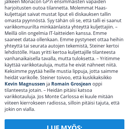
jälkeen Monacon GP:n ensimmäisten vapaiden
harjoitusten outoa tilannetta. Molemmat Haas-
kuljettajat saivat mustat liput eli diskauksen tallin
omasta pyynnöstä. Syy tähän oli se, että talli ei saanut
varikkomuurilta minkäänlaista yhteyttä kuljettajiin. –
Meillä olin ongelmia IT-laitteiden kanssa. Emme
saaneet dataa ollenkaan. Emme pystyneet ottaa heihin
yhteyttä tai seurata autojen tekemistä, Steiner kertoi
lehdistölle. Haas yritti kertoa kuljettajille tilanteesta
vanhanaikaisella tavalla, mutta tuloksetta. – Yritimme
käyttää varikkotauluja, mutta he eivät nähneet niitä.
Keksimme pyytää heille mustia lippuja, jotta saimme
heidät varikolle. Steiner toivoo, että kuskikaksikko
Kevin Magnussen
ja
Romain Grosjean
oppi
tilanteesta jotain. – Heidän pitäisi katsoa
varikkotauluja. Jos Monte Carlossa ei kuule mitään
viiteen kierrokseen radiossa, silloin pitäisi tajuta, että
jokin on vialla.
LUE MYÖS: