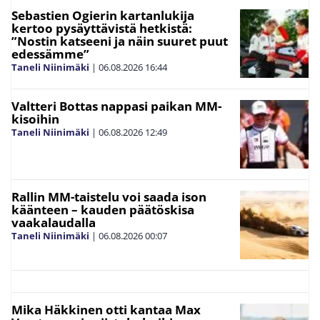
Sebastien Ogierin kartanlukija
kertoo pysäyttävistä hetkistä:
”Nostin katseeni ja näin suuret puut
edessämme”
Taneli Niinimäki
|
06.08.2026
16:44
Valtteri Bottas nappasi paikan MM-
kisoihin
Taneli Niinimäki
|
06.08.2026
12:49
Rallin MM-taistelu voi saada ison
käänteen – kauden päätöskisa
vaakalaudalla
Taneli Niinimäki
|
06.08.2026
00:07
Mika Häkkinen otti kantaa Max