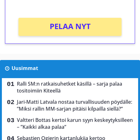
Ei kierrätysvaatimusta!
PELAA NYT
Uusimmat
Ralli SM:n ratkaisuhetket käsillä – sarja palaa
tositoimiin Kiteellä
Jari-Matti Latvala nostaa turvallisuuden pöydälle:
”Miksi rallin MM-sarjan pitäisi kilpailla siellä?”
Valtteri Bottas kertoi karun syyn keskeytyksilleen
– ”Kaikki alkaa palaa”
Sebastien Ogierin kartanlukija kertoo