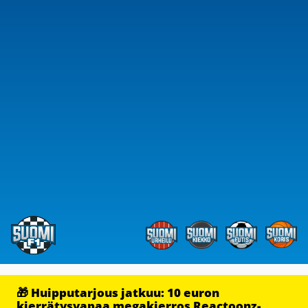
🎁 Huipputarjous jatkuu: 10 euron
kierrätysvapaa megakierros Reactoonz-