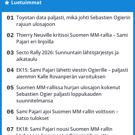
Luetuimmat
Toyotan data paljasti, mikä johti Sebastien Ogierin
rajuun ulosajoon
Thierry Neuville kritisoi Suomen MM-rallia – Sami
Pajari eri linjoilla
Secto Rally 2026: Sunnuntain lähtöjärjestys ja
aikataulu
EK15: Sami Pajari lähetti viestin Ogierille – paljasti
aiemmin Kalle Rovanperän varoituksen
Suomen MM-rallissa hurjan ulosajon kokenut
Sebastien Ogier paljasti loppukauden
suunnitelmansa
Sami Pajari ajoi Suomen MM-rallin voittoon –
katso tulokset
EK18: Sami Pajari nousi Suomen MM-rallin