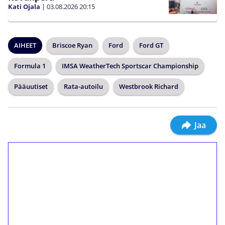
Kati Ojala
|
03.08.2026
20:15
AIHEET
Briscoe Ryan
Ford
Ford GT
Formula 1
IMSA WeatherTech Sportscar Championship
Pääuutiset
Rata-autoilu
Westbrook Richard
Jaa
1€ = 10€ arvosta
ilmaiskierroksia ilman
kierrätystä!
Talleta 1€