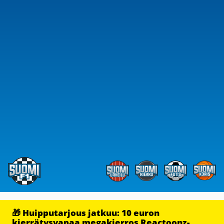
🎁 Huipputarjous jatkuu: 10 euron
kierrätysvapaa megakierros Reactoonz-