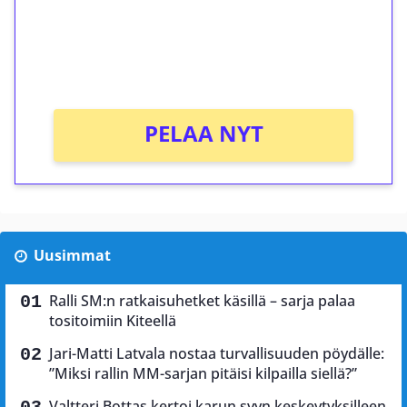
Saat heti 50 ilmaiskierrosta Tuohi 1000 -
peliin (arvo 0,20€ per kierros)!
Ei kierrätysvaatimusta!
PELAA NYT
Uusimmat
Ralli SM:n ratkaisuhetket käsillä – sarja palaa
tositoimiin Kiteellä
Jari-Matti Latvala nostaa turvallisuuden pöydälle:
”Miksi rallin MM-sarjan pitäisi kilpailla siellä?”
Valtteri Bottas kertoi karun syyn keskeytyksilleen