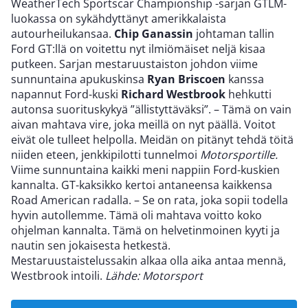
WeatherTech Sportscar Championship -sarjan GTLM-
luokassa on sykähdyttänyt amerikkalaista
autourheilukansaa.
Chip Ganassin
johtaman tallin
Ford GT:llä on voitettu nyt ilmiömäiset neljä kisaa
putkeen. Sarjan mestaruustaiston johdon viime
sunnuntaina apukuskinsa
Ryan Briscoen
kanssa
napannut Ford-kuski
Richard Westbrook
hehkutti
autonsa suorituskykyä ”ällistyttäväksi”. – Tämä on vain
aivan mahtava vire, joka meillä on nyt päällä. Voitot
eivät ole tulleet helpolla. Meidän on pitänyt tehdä töitä
niiden eteen, jenkkipilotti tunnelmoi
Motorsportille.
Viime sunnuntaina kaikki meni nappiin Ford-kuskien
kannalta. GT-kaksikko kertoi antaneensa kaikkensa
Road American radalla. – Se on rata, joka sopii todella
hyvin autollemme. Tämä oli mahtava voitto koko
ohjelman kannalta. Tämä on helvetinmoinen kyyti ja
nautin sen jokaisesta hetkestä.
Mestaruustaistelussakin alkaa olla aika antaa mennä,
Westbrook intoili.
Lähde: Motorsport