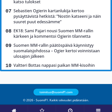
katso tulokset
Sebastien Ogierin kartanlukija kertoo
pysäyttävistä hetkistä: ”Nostin katseeni ja näin
suuret puut edessämme”
EK18: Sami Pajari nousi Suomen MM-rallin
kärkeen ja kommentoi Ogierin tilannetta
Suomen MM-rallin päätöspäivä käynnistyy
suomalaisjohdossa – Ogier kertoi voinnistaan
ulosajon jälkeen
Valtteri Bottas nappasi paikan MM-kisoihin
toimitus@suomif1.com
© 2026 - SuomiF1. Kaikki oikeudet pidätetään.