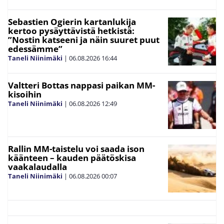
Sebastien Ogierin kartanlukija
kertoo pysäyttävistä hetkistä:
”Nostin katseeni ja näin suuret puut
edessämme”
Taneli Niinimäki
|
06.08.2026
16:44
Valtteri Bottas nappasi paikan MM-
kisoihin
Taneli Niinimäki
|
06.08.2026
12:49
Rallin MM-taistelu voi saada ison
käänteen – kauden päätöskisa
vaakalaudalla
Taneli Niinimäki
|
06.08.2026
00:07