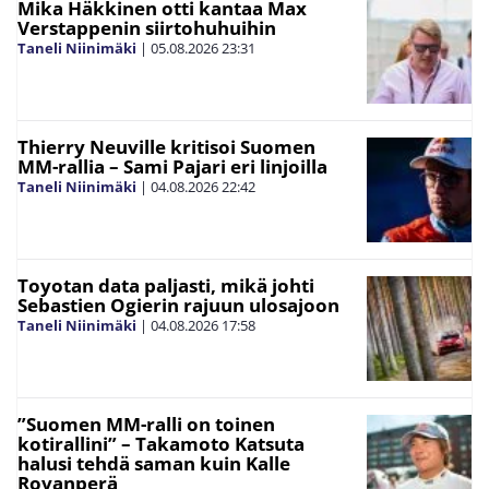
Mika Häkkinen otti kantaa Max
Verstappenin siirtohuhuihin
Taneli Niinimäki
|
05.08.2026
23:31
Thierry Neuville kritisoi Suomen
MM-rallia – Sami Pajari eri linjoilla
Taneli Niinimäki
|
04.08.2026
22:42
Toyotan data paljasti, mikä johti
Sebastien Ogierin rajuun ulosajoon
Taneli Niinimäki
|
04.08.2026
17:58
”Suomen MM-ralli on toinen
kotirallini” – Takamoto Katsuta
halusi tehdä saman kuin Kalle
Rovanperä