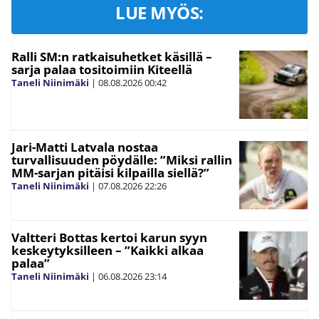
LUE MYÖS:
Ralli SM:n ratkaisuhetket käsillä –
sarja palaa tositoimiin Kiteellä
Taneli Niinimäki
|
08.08.2026
00:42
Jari-Matti Latvala nostaa
turvallisuuden pöydälle: ”Miksi rallin
MM-sarjan pitäisi kilpailla siellä?”
Taneli Niinimäki
|
07.08.2026
22:26
Valtteri Bottas kertoi karun syyn
keskeytyksilleen – ”Kaikki alkaa
palaa”
Taneli Niinimäki
|
06.08.2026
23:14