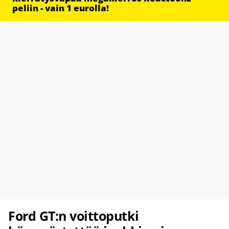
peliin - vain 1 eurolla!
Ford GT:n voittoputki