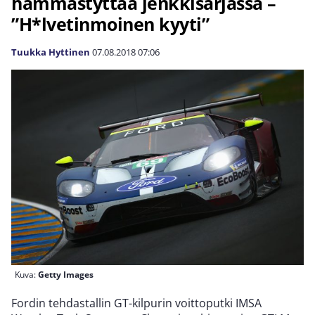
hämmästyttää jenkkisarjassa –
”H*lvetinmoinen kyyti”
Tuukka Hyttinen
07.08.2018
07:06
Kuva:
Getty Images
Fordin tehdastallin GT-kilpurin voittoputki IMSA