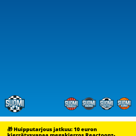
🎁 Huipputarjous jatkuu: 10 euron
kierrätysvapaa megakierros Reactoonz-