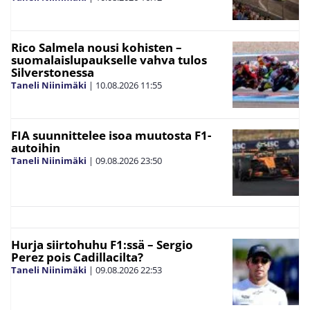
Rico Salmela nousi kohisten –
suomalaislupaukselle vahva tulos
Silverstonessa
Taneli Niinimäki
|
10.08.2026
11:55
FIA suunnittelee isoa muutosta F1-
autoihin
Taneli Niinimäki
|
09.08.2026
23:50
Hurja siirtohuhu F1:ssä – Sergio
Perez pois Cadillacilta?
Taneli Niinimäki
|
09.08.2026
22:53