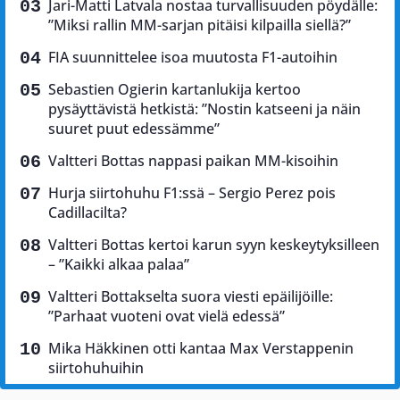
Jari-Matti Latvala nostaa turvallisuuden pöydälle:
”Miksi rallin MM-sarjan pitäisi kilpailla siellä?”
FIA suunnittelee isoa muutosta F1-autoihin
Sebastien Ogierin kartanlukija kertoo
pysäyttävistä hetkistä: ”Nostin katseeni ja näin
suuret puut edessämme”
Valtteri Bottas nappasi paikan MM-kisoihin
Hurja siirtohuhu F1:ssä – Sergio Perez pois
Cadillacilta?
Valtteri Bottas kertoi karun syyn keskeytyksilleen
– ”Kaikki alkaa palaa”
Valtteri Bottakselta suora viesti epäilijöille:
”Parhaat vuoteni ovat vielä edessä”
Mika Häkkinen otti kantaa Max Verstappenin
siirtohuhuihin