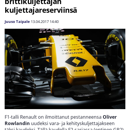
brittikuljettajan
kuljettajareserviinsä
Juuso Taipale
13.04.2017
14:40
F1-talli Renault on ilmoittanut pestanneensa
Oliver
Rowlandin
uudeksi vara- ja kehityskuljettajakseen
täksi kaudeksi. Tällä kaudella F2-sarjassa (entinen GP2)