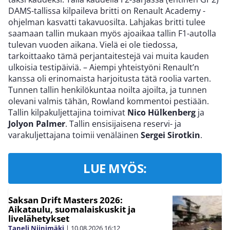
DAMS-tallissa kilpaileva britti on Renault Academy -
ohjelman kasvatti takavuosilta. Lahjakas britti tulee
saamaan tallin mukaan myös ajoaikaa tallin F1-autolla
tulevan vuoden aikana. Vielä ei ole tiedossa,
tarkoittaako tämä perjantaitestejä vai muita kauden
ulkoisia testipäiviä. – Aiempi yhteistyöni Renault’n
kanssa oli erinomaista harjoitusta tätä roolia varten.
Tunnen tallin henkilökuntaa noilta ajoilta, ja tunnen
olevani valmis tähän, Rowland kommentoi pestiään.
Tallin kilpakuljettajina toimivat
Nico Hülkenberg
ja
Jolyon Palmer
. Tallin ensisijaisena reservi- ja
varakuljettajana toimii venäläinen
Sergei Sirotkin
.
LUE MYÖS:
Saksan Drift Masters 2026:
Aikataulu, suomalaiskuskit ja
livelähetykset
Taneli Niinimäki
|
10.08.2026
16:12