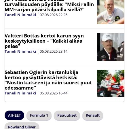
turvallisuuden pöydälle: ”Miksi rallin
MM-sarjan pitäisi kilpailla siellä?”
Taneli Niinimäki
|
07.08.2026
22:26
Valtteri Bottas kertoi karun syyn
keskeytyksilleen – ”Kaikki alkaa
palaa”
Taneli Niinimäki
|
06.08.2026
23:14
Sebastien Ogierin kartanlukija
kertoo pysäyttävistä hetkistä:
”Nostin katseeni ja näin suuret puut
edessämme”
Taneli Niinimäki
|
06.08.2026
16:44
AIHEET
Formula 1
Pääuutiset
Renault
Rowland Oliver