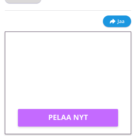
Jaa
🎁 Huipputarjous jatkuu: 10
euron kierrätysvapaa
megakierros Reactoonz-
peliin – vain 1 eurolla!
Peli: Reactoonz
Vain uusille asiakkaille!
PELAA NYT