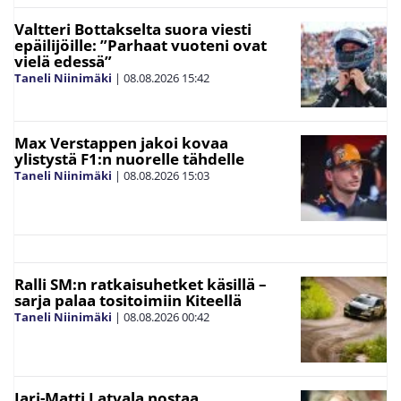
Valtteri Bottakselta suora viesti
epäilijöille: ”Parhaat vuoteni ovat
vielä edessä”
Taneli Niinimäki
|
08.08.2026
15:42
Max Verstappen jakoi kovaa
ylistystä F1:n nuorelle tähdelle
Taneli Niinimäki
|
08.08.2026
15:03
Ralli SM:n ratkaisuhetket käsillä –
sarja palaa tositoimiin Kiteellä
Taneli Niinimäki
|
08.08.2026
00:42
Jari-Matti Latvala nostaa