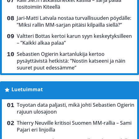
Ralli SM:n ratkaisuhetket käsillä – sarja palaa
tositoimiin Kiteellä
Jari-Matti Latvala nostaa turvallisuuden pöydälle:
”Miksi rallin MM-sarjan pitäisi kilpailla siellä?”
Valtteri Bottas kertoi karun syyn keskeytyksilleen
– ”Kaikki alkaa palaa”
Sebastien Ogierin kartanlukija kertoo
pysäyttävistä hetkistä: ”Nostin katseeni ja näin
suuret puut edessämme”
Luetuimmat
Toyotan data paljasti, mikä johti Sebastien Ogierin
rajuun ulosajoon
Thierry Neuville kritisoi Suomen MM-rallia – Sami
Pajari eri linjoilla