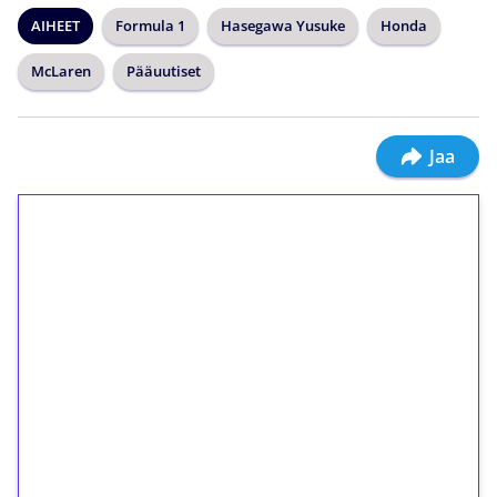
AIHEET
Formula 1
Hasegawa Yusuke
Honda
McLaren
Pääuutiset
Jaa
1€ = 10€ arvosta
ilmaiskierroksia ilman
kierrätystä!
Talleta 1€
Saat heti 50 ilmaiskierrosta Tuohi 1000 -
peliin (arvo 0,20€ per kierros)!
Ei kierrätysvaatimusta!