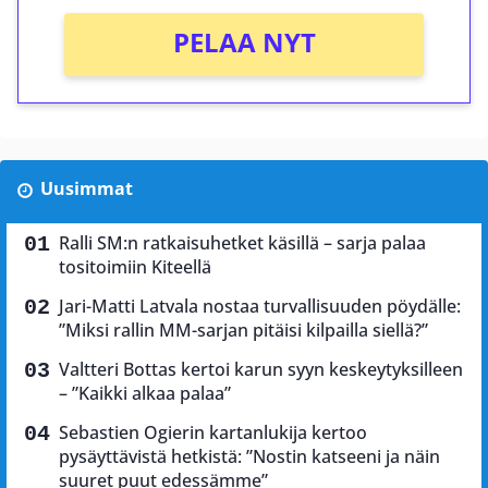
PELAA NYT
Uusimmat
Ralli SM:n ratkaisuhetket käsillä – sarja palaa
tositoimiin Kiteellä
Jari-Matti Latvala nostaa turvallisuuden pöydälle:
”Miksi rallin MM-sarjan pitäisi kilpailla siellä?”
Valtteri Bottas kertoi karun syyn keskeytyksilleen
– ”Kaikki alkaa palaa”
Sebastien Ogierin kartanlukija kertoo
pysäyttävistä hetkistä: ”Nostin katseeni ja näin
suuret puut edessämme”