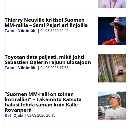
Thierry Neuville kritisoi Suomen
MM-rallia – Sami Pajari eri linjoilla
Taneli Niinimäki
|
04.08.2026
22:42
Toyotan data paljasti, mikä johti
Sebastien Ogierin rajuun ulosajoon
Taneli Niinimäki
|
04.08.2026
17:58
”Suomen MM-ralli on toinen
kotirallini” – Takamoto Katsuta
halusi tehdä saman kuin Kalle
Rovanperä
Kati Ojala
|
03.08.2026
20:15