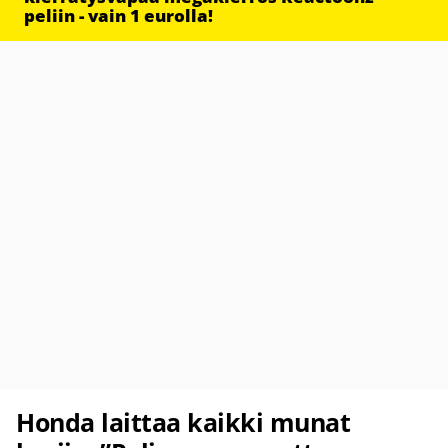
peliin - vain 1 eurolla!
Honda laittaa kaikki munat