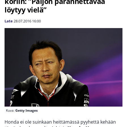
koriin: ”Paljon parannettavaa
löytyy vielä”
Late
28.07.2016
16:00
Kuva:
Getty Images
Honda ei ole suinkaan heittämässä pyyhettä kehään