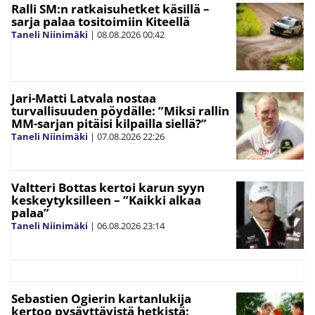
Ralli SM:n ratkaisuhetket käsillä –
sarja palaa tositoimiin Kiteellä
Taneli Niinimäki
|
08.08.2026
00:42
Jari-Matti Latvala nostaa
turvallisuuden pöydälle: ”Miksi rallin
MM-sarjan pitäisi kilpailla siellä?”
Taneli Niinimäki
|
07.08.2026
22:26
Valtteri Bottas kertoi karun syyn
keskeytyksilleen – ”Kaikki alkaa
palaa”
Taneli Niinimäki
|
06.08.2026
23:14
Sebastien Ogierin kartanlukija
kertoo pysäyttävistä hetkistä: