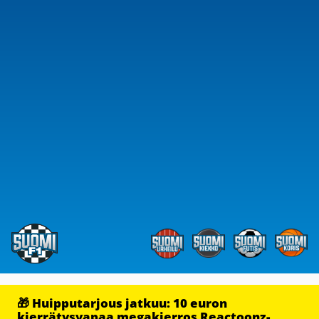
🎁 Huipputarjous jatkuu: 10 euron
kierrätysvapaa megakierros Reactoonz-