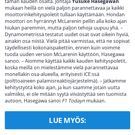
tämän kauden osalta. Johtaja
Yusuke Hasegawan
mukaan heillä on vielä paljon parannettavaa ja kaikki
moottorinkehityspoletit tullaan käyttämään. Hondan
moottori on hyrrännyt McLarenin pellin alla koko ajan
hiukan paremmin, mutta paljon tehoja uupuu yhä. –
Dynamometrissä testatut uudet osat ovat oikein hyviä,
ainakin osa niistä. Vielä pitää varmistaa, että ne sopivat
täydellisesti kokonaispakettiin, ennen kuin voimme
tuoda uuden version McLarenin käyttöön, Hasegawa
sanoo. – Aiomme käyttää kaikki kauden kehityspoletit,
koska meillä on mielestämme vielä parannettavaa
monellakin osa-alueella, erityisesti ICE:ssä
(polttoaineen palamisreaktiojärjestelmä). – Jatkamme
kehitystyötä koko ajan, ja kun saamme jotain uutta
valmiiksi, ei ole mitään syytä viivästyttää sen tuomista
autoon, Hasegawa sanoi
F1 Todayn
mukaan.
LUE MYÖS: