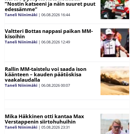
”Nostin katseeni ja näin suuret puut
edessämme”
Taneli Niinimäki
|
06.08.2026
16:44
Valtteri Bottas nappasi paikan MM-
kisoihin
Taneli Niinimäki
|
06.08.2026
12:49
Rallin MM-taistelu voi saada ison
käänteen – kauden päätöskisa
vaakalaudalla
Taneli Niinimäki
|
06.08.2026
00:07
Mika Häkkinen otti kantaa Max
Verstappenin siirtohuhuihin
Taneli Niinimäki
|
05.08.2026
23:31