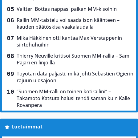
Valtteri Bottas nappasi paikan MM-kisoihin
Rallin MM-taistelu voi saada ison käänteen –
kauden päätöskisa vaakalaudalla
Mika Häkkinen otti kantaa Max Verstappenin
siirtohuhuihin
Thierry Neuville kritisoi Suomen MM-rallia – Sami
Pajari eri linjoilla
Toyotan data paljasti, mikä johti Sebastien Ogierin
rajuun ulosajoon
”Suomen MM-ralli on toinen kotirallini” –
Takamoto Katsuta halusi tehdä saman kuin Kalle
Rovanperä
Luetuimmat