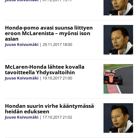
Honda-pomo avasi suunsa liittyen
eroon McLarenista – myönsi ison
asian
Juuso Koivumäki
|
29.11.2017
18:00
McLaren-Honda lähtee kovalla
tavoitteella Yhdysvaltoihin
Juuso Koivumäki
|
19.10.2017
21:00
Hondan suurin virhe kääntymässä
heidän edukseen
Juuso Koivumäki
|
17.10.2017
21:02