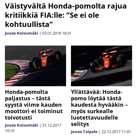
Väistyvältä Honda-pomolta rajua
kritiikkiä FIA:lle: ”Se ei ole
kohtuullista”
Juuso Koivumäki
|
03.01.2018
18:31
Honda-pomolta
Yllättävää: Honda-
paljastus – tästä
pomo löytää tästä
syystä viime kauden
kaudesta hyvääkin –
moottori ei toiminut
myös surkealle
toivotusti
luotettavuudelle
selitys
Juuso Koivumäki
|
31.12.2017
10:10
Juuso Taipale
|
22.12.2017
11:41