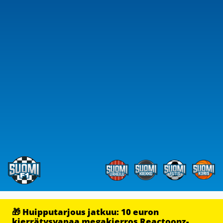
🎁 Huipputarjous jatkuu: 10 euron
kierrätysvapaa megakierros Reactoonz-