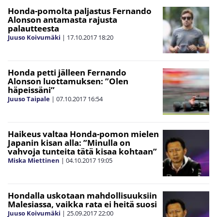
Honda-pomolta paljastus Fernando
Alonson antamasta rajusta
palautteesta
Juuso Koivumäki
|
17.10.2017
18:20
Honda petti jälleen Fernando
Alonson luottamuksen: ”Olen
häpeissäni”
Juuso Taipale
|
07.10.2017
16:54
Haikeus valtaa Honda-pomon mielen
Japanin kisan alla: ”Minulla on
vahvoja tunteita tätä kisaa kohtaan”
Miska Miettinen
|
04.10.2017
19:05
Hondalla uskotaan mahdollisuuksiin
Malesiassa, vaikka rata ei heitä suosi
Juuso Koivumäki
|
25.09.2017
22:00