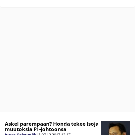
Askel parempaan? Honda tekee isoja
muutoksia F1-johtoonsa
Juuso Koivumäki
|
07.12.2017
13:17