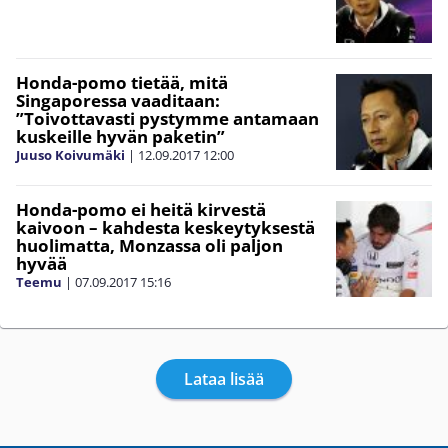
Honda-pomo tietää, mitä
Singaporessa vaaditaan:
”Toivottavasti pystymme antamaan
kuskeille hyvän paketin”
Juuso Koivumäki
|
12.09.2017
12:00
Honda-pomo ei heitä kirvestä
kaivoon – kahdesta keskeytyksestä
huolimatta, Monzassa oli paljon
hyvää
Teemu
|
07.09.2017
15:16
Lataa lisää