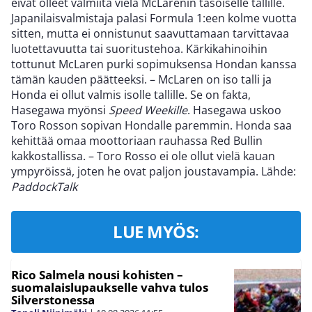
eivät olleet valmiita vielä McLarenin tasoiselle tallille.
Japanilaisvalmistaja palasi Formula 1:een kolme vuotta
sitten, mutta ei onnistunut saavuttamaan tarvittavaa
luotettavuutta tai suoritustehoa. Kärkikahinoihin
tottunut McLaren purki sopimuksensa Hondan kanssa
tämän kauden päätteeksi. – McLaren on iso talli ja
Honda ei ollut valmis isolle tallille. Se on fakta,
Hasegawa myönsi
Speed Weekille
. Hasegawa uskoo
Toro Rosson sopivan Hondalle paremmin. Honda saa
kehittää omaa moottoriaan rauhassa Red Bullin
kakkostallissa. – Toro Rosso ei ole ollut vielä kauan
ympyröissä, joten he ovat paljon joustavampia. Lähde:
PaddockTalk
LUE MYÖS:
Rico Salmela nousi kohisten –
suomalaislupaukselle vahva tulos
Silverstonessa