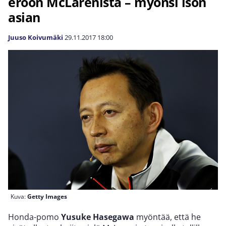
eroon McLarenista – myönsi ison
asian
Juuso Koivumäki
29.11.2017
18:00
Kuva:
Getty Images
Honda-pomo
Yusuke Hasegawa
myöntää, että he