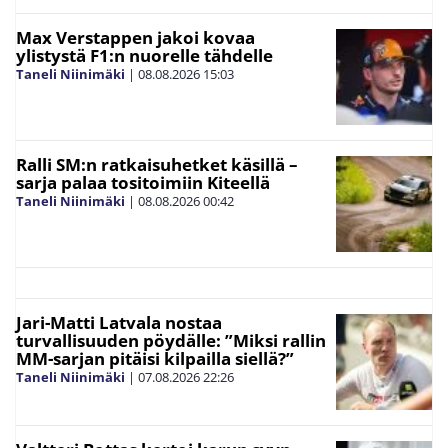
Max Verstappen jakoi kovaa
ylistystä F1:n nuorelle tähdelle
Taneli Niinimäki
|
08.08.2026
15:03
Ralli SM:n ratkaisuhetket käsillä –
sarja palaa tositoimiin Kiteellä
Taneli Niinimäki
|
08.08.2026
00:42
Jari-Matti Latvala nostaa
turvallisuuden pöydälle: ”Miksi rallin
MM-sarjan pitäisi kilpailla siellä?”
Taneli Niinimäki
|
07.08.2026
22:26