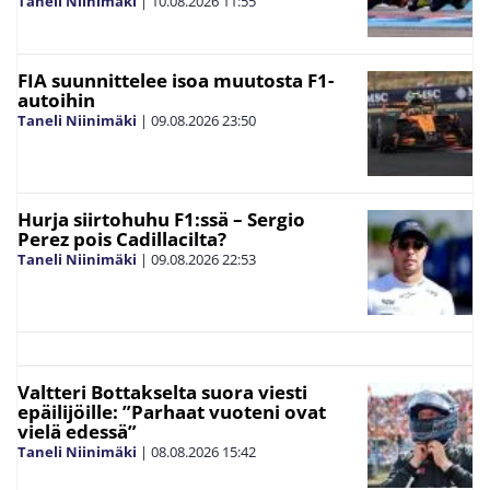
Taneli Niinimäki
|
10.08.2026
11:55
FIA suunnittelee isoa muutosta F1-
autoihin
Taneli Niinimäki
|
09.08.2026
23:50
Hurja siirtohuhu F1:ssä – Sergio
Perez pois Cadillacilta?
Taneli Niinimäki
|
09.08.2026
22:53
Valtteri Bottakselta suora viesti
epäilijöille: ”Parhaat vuoteni ovat
vielä edessä”
Taneli Niinimäki
|
08.08.2026
15:42