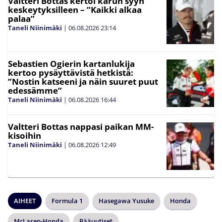
Valtteri Bottas kertoi karun syyn
keskeytyksilleen – ”Kaikki alkaa
palaa”
Taneli Niinimäki
|
06.08.2026
23:14
Sebastien Ogierin kartanlukija
kertoo pysäyttävistä hetkistä:
”Nostin katseeni ja näin suuret puut
edessämme”
Taneli Niinimäki
|
06.08.2026
16:44
Valtteri Bottas nappasi paikan MM-
kisoihin
Taneli Niinimäki
|
06.08.2026
12:49
AIHEET
Formula 1
Hasegawa Yusuke
Honda
McLaren-Honda
Pääuutiset