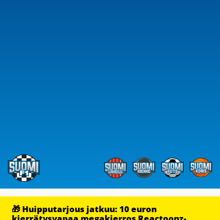
🎁 Huipputarjous jatkuu: 10 euron
kierrätysvapaa megakierros Reactoonz-