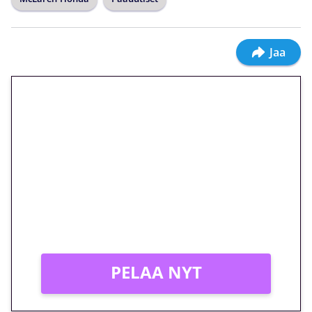
Jaa
🎁 Huipputarjous jatkuu: 10
euron kierrätysvapaa
megakierros Reactoonz-
peliin – vain 1 eurolla!
Peli: Reactoonz
Vain uusille asiakkaille!
PELAA NYT