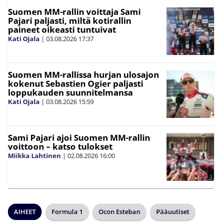
Suomen MM-rallin voittaja Sami
Pajari paljasti, miltä kotirallin
paineet oikeasti tuntuivat
Kati Ojala
|
03.08.2026
17:37
Suomen MM-rallissa hurjan ulosajon
kokenut Sebastien Ogier paljasti
loppukauden suunnitelmansa
Kati Ojala
|
03.08.2026
15:59
Sami Pajari ajoi Suomen MM-rallin
voittoon – katso tulokset
Miikka Lahtinen
|
02.08.2026
16:00
AIHEET
Formula 1
Ocon Esteban
Pääuutiset