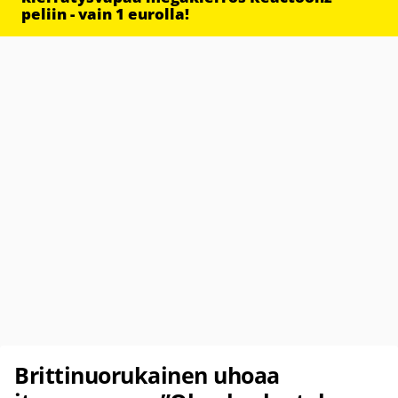
peliin - vain 1 eurolla!
Brittinuorukainen uhoaa