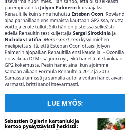
itsevarma nuori mies. Hän sanoo, että olisi selkeästi
parempi valinta
Jolyon Palmerin
korvaajaksi
Renaultille kuin sinne huhuttu
Esteban Ocon
. Rowland
ajaa parhaillaan ensimmäistä kauttaan GP2:ssa, mutta
voittoja ei ole tullut. Silti hän on pisteissä selkeästi
edellä Renaultin testikuljettajia
Sergei Sirotkinia
ja
Nicholas Latifia
.
Motorsport.com
kysyi miehen
mielipiettä siitä, että Esteban Ocon ottaisi Jolyon
Palmerin ajopaikan Renaultilla ensi kaudella. – Oconilla
on vaikeaa DTM:ssä juuri nyt, eikä hänellä ole lainkaan
GP2 kokemusta. Pesin hänet aina, kun ajoimme
samaan aikaan Formula Renaulteja 2012 ja 2013.
Samassa tiimissä ja samalla autolla voitan hänet aivan
varmasti, britti sanoi itsevarmasti.
LUE MYÖS:
Sebastien Ogierin kartanlukija
kertoo pysäyttävistä hetkistä: