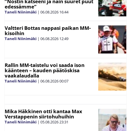
”Nostin katseeni ja näin suuret puut
edessämme”
Taneli Niinimäki
|
06.08.2026
16:44
Valtteri Bottas nappasi paikan MM-
kisoihin
Taneli Niinimäki
|
06.08.2026
12:49
Rallin MM-taistelu voi saada ison
käänteen – kauden päätöskisa
vaakalaudalla
Taneli Niinimäki
|
06.08.2026
00:07
Mika Häkkinen otti kantaa Max
Verstappenin siirtohuhuihin
Taneli Niinimäki
|
05.08.2026
23:31