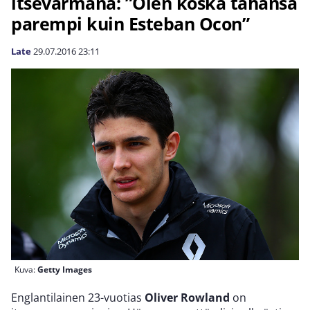
itsevarmana: ”Olen koska tahansa
parempi kuin Esteban Ocon”
Late
29.07.2016
23:11
Kuva:
Getty Images
Englantilainen 23-vuotias
Oliver Rowland
on