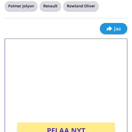
Palmer Jolyon
Renault
Rowland Oliver
Jaa
1€ = 10€ arvosta
ilmaiskierroksia ilman
kierrätystä!
Talleta 1€
Saat heti 50 ilmaiskierrosta Tuohi 1000 -
peliin (arvo 0,20€ per kierros)!
Ei kierrätysvaatimusta!
PELAA NYT