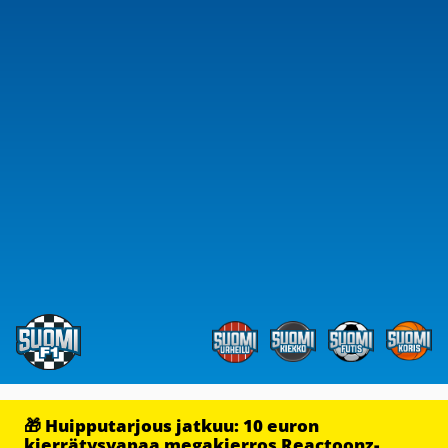
🎁 Huipputarjous jatkuu: 10 euron
kierrätysvapaa megakierros Reactoonz-