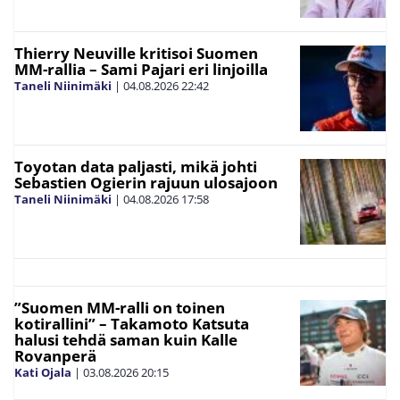
Thierry Neuville kritisoi Suomen
MM-rallia – Sami Pajari eri linjoilla
Taneli Niinimäki
|
04.08.2026
22:42
Toyotan data paljasti, mikä johti
Sebastien Ogierin rajuun ulosajoon
Taneli Niinimäki
|
04.08.2026
17:58
”Suomen MM-ralli on toinen
kotirallini” – Takamoto Katsuta
halusi tehdä saman kuin Kalle
Rovanperä
Kati Ojala
|
03.08.2026
20:15