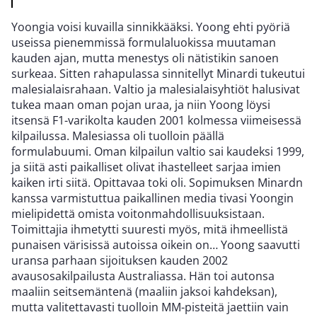
Yoongia voisi kuvailla sinnikkääksi. Yoong ehti pyöriä
useissa pienemmissä formulaluokissa muutaman
kauden ajan, mutta menestys oli nätistikin sanoen
surkeaa. Sitten rahapulassa sinnitellyt Minardi tukeutui
malesialaisrahaan. Valtio ja malesialaisyhtiöt halusivat
tukea maan oman pojan uraa, ja niin Yoong löysi
itsensä F1-varikolta kauden 2001 kolmessa viimeisessä
kilpailussa. Malesiassa oli tuolloin päällä
formulabuumi. Oman kilpailun valtio sai kaudeksi 1999,
ja siitä asti paikalliset olivat ihastelleet sarjaa imien
kaiken irti siitä. Opittavaa toki oli. Sopimuksen Minardn
kanssa varmistuttua paikallinen media tivasi Yoongin
mielipidettä omista voitonmahdollisuuksistaan.
Toimittajia ihmetytti suuresti myös, mitä ihmeellistä
punaisen värisissä autoissa oikein on… Yoong saavutti
uransa parhaan sijoituksen kauden 2002
avausosakilpailusta Australiassa. Hän toi autonsa
maaliin seitsemäntenä (maaliin jaksoi kahdeksan),
mutta valitettavasti tuolloin MM-pisteitä jaettiin vain