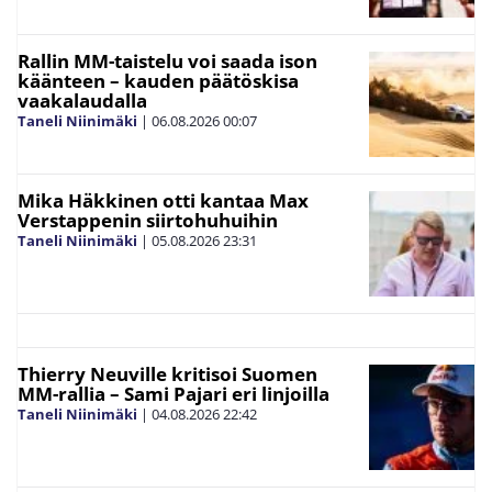
Rallin MM-taistelu voi saada ison
käänteen – kauden päätöskisa
vaakalaudalla
Taneli Niinimäki
|
06.08.2026
00:07
Mika Häkkinen otti kantaa Max
Verstappenin siirtohuhuihin
Taneli Niinimäki
|
05.08.2026
23:31
Thierry Neuville kritisoi Suomen
MM-rallia – Sami Pajari eri linjoilla
Taneli Niinimäki
|
04.08.2026
22:42