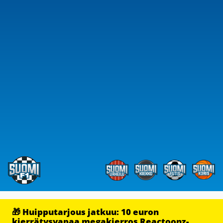
🎁 Huipputarjous jatkuu: 10 euron
kierrätysvapaa megakierros Reactoonz-