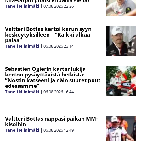
MM-sarjan pitäisi kilpailla siellä?”
Taneli Niinimäki
|
07.08.2026
22:26
Valtteri Bottas kertoi karun syyn
keskeytyksilleen – ”Kaikki alkaa
palaa”
Taneli Niinimäki
|
06.08.2026
23:14
Sebastien Ogierin kartanlukija
kertoo pysäyttävistä hetkistä:
”Nostin katseeni ja näin suuret puut
edessämme”
Taneli Niinimäki
|
06.08.2026
16:44
Valtteri Bottas nappasi paikan MM-
kisoihin
Taneli Niinimäki
|
06.08.2026
12:49