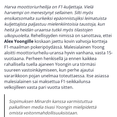
Harva moottoriurheilija on F1-kuljettaja. Vielä
harvempi on menestynyt sellainen. Silti myös
ensikatsomalta surkeiksi epäonnistujiksi leimatuista
kuljettajista paljastuu mielenkiintoisia taustoja, kun
heitä ja heidän uraansa tutkii myös tilastojen
ulkopuolelta.
Rehellisyyden nimissä on sanottava, ettei
Alex Yoongille
koskaan jaettu kovin vahvoja kortteja
F1-maailman pokeripöydässä. Malesialainen Yoong
aloitti moottoriurheilu-uransa hyvin vanhana, vasta 15-
vuotiaana. Perheen henkisellä ja ennen kaikkea
rahallisella tuella ajaneen Yoongin ura törmäsi
suureen vastoinkäymiseen, kun perhe ajautui
vararikkoon pojan unelmaa toteuttaessa. Itse asiassa
malesialainen sai maksettua F1-seikkailunsa
velkojilleen vasta pari vuotta sitten.
Sopimuksen Minardn kanssa varmistuttua
paikallinen media tivasi Yoongin mielipidettä
omista voitonmahdollisuuksistaan.