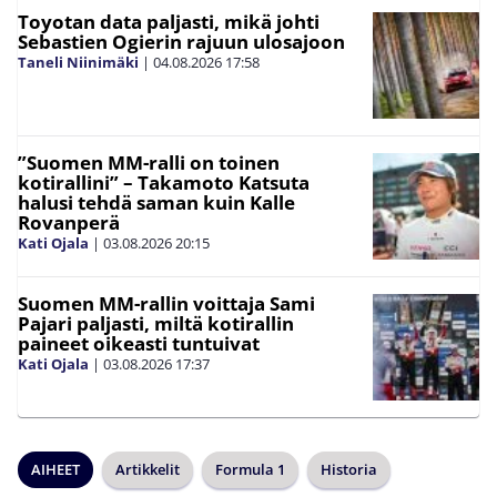
Toyotan data paljasti, mikä johti
Sebastien Ogierin rajuun ulosajoon
Taneli Niinimäki
|
04.08.2026
17:58
”Suomen MM-ralli on toinen
kotirallini” – Takamoto Katsuta
halusi tehdä saman kuin Kalle
Rovanperä
Kati Ojala
|
03.08.2026
20:15
Suomen MM-rallin voittaja Sami
Pajari paljasti, miltä kotirallin
paineet oikeasti tuntuivat
Kati Ojala
|
03.08.2026
17:37
AIHEET
Artikkelit
Formula 1
Historia