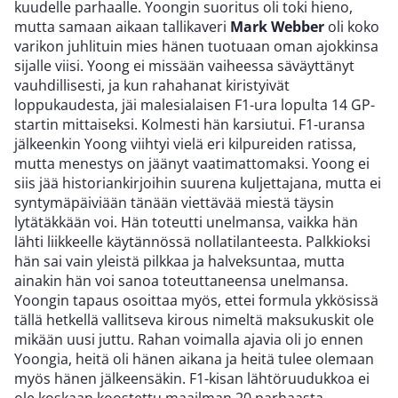
kuudelle parhaalle. Yoongin suoritus oli toki hieno,
mutta samaan aikaan tallikaveri
Mark Webber
oli koko
varikon juhlituin mies hänen tuotuaan oman ajokkinsa
sijalle viisi. Yoong ei missään vaiheessa säväyttänyt
vauhdillisesti, ja kun rahahanat kiristyivät
loppukaudesta, jäi malesialaisen F1-ura lopulta 14 GP-
startin mittaiseksi. Kolmesti hän karsiutui. F1-uransa
jälkeenkin Yoong viihtyi vielä eri kilpureiden ratissa,
mutta menestys on jäänyt vaatimattomaksi. Yoong ei
siis jää historiankirjoihin suurena kuljettajana, mutta ei
syntymäpäiviään tänään viettävää miestä täysin
lytätäkkään voi. Hän toteutti unelmansa, vaikka hän
lähti liikkeelle käytännössä nollatilanteesta. Palkkioksi
hän sai vain yleistä pilkkaa ja halveksuntaa, mutta
ainakin hän voi sanoa toteuttaneensa unelmansa.
Yoongin tapaus osoittaa myös, ettei formula ykkösissä
tällä hetkellä vallitseva kirous nimeltä maksukuskit ole
mikään uusi juttu. Rahan voimalla ajavia oli jo ennen
Yoongia, heitä oli hänen aikana ja heitä tulee olemaan
myös hänen jälkeensäkin. F1-kisan lähtöruudukkoa ei
ole koskaan koostettu maailman 20 parhaasta