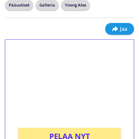
Pääuutiset
Galleria
Yoong Alex
Jaa
1€ = 10€ arvosta
ilmaiskierroksia ilman
kierrätystä!
Talleta 1€
Saat heti 50 ilmaiskierrosta Tuohi 1000 -
peliin (arvo 0,20€ per kierros)!
Ei kierrätysvaatimusta!
PELAA NYT