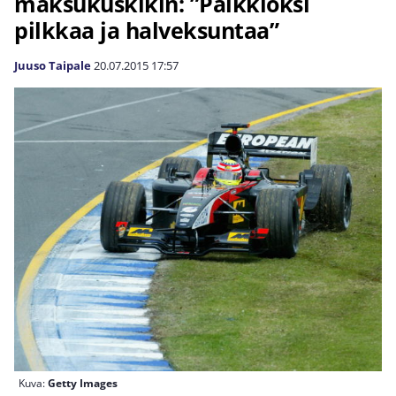
maksukuskikin: ”Palkkioksi
pilkkaa ja halveksuntaa”
Juuso Taipale
20.07.2015
17:57
Kuva:
Getty Images