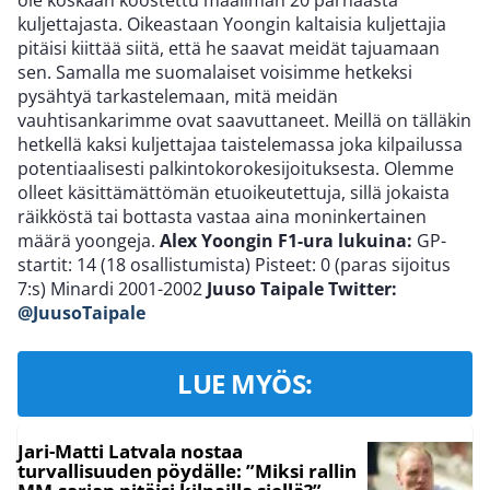
kuljettajasta. Oikeastaan Yoongin kaltaisia kuljettajia
pitäisi kiittää siitä, että he saavat meidät tajuamaan
sen. Samalla me suomalaiset voisimme hetkeksi
pysähtyä tarkastelemaan, mitä meidän
vauhtisankarimme ovat saavuttaneet. Meillä on tälläkin
hetkellä kaksi kuljettajaa taistelemassa joka kilpailussa
potentiaalisesti palkintokorokesijoituksesta. Olemme
olleet käsittämättömän etuoikeutettuja, sillä jokaista
räikköstä tai bottasta vastaa aina moninkertainen
määrä yoongeja.
Alex Yoongin F1-ura lukuina:
GP-
startit: 14 (18 osallistumista) Pisteet: 0 (paras sijoitus
7:s) Minardi 2001-2002
Juuso Taipale
Twitter:
@JuusoTaipale
LUE MYÖS:
Jari-Matti Latvala nostaa
turvallisuuden pöydälle: ”Miksi rallin