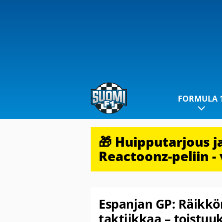
FORMULA 
🎁 Huipputarjous 
Reactoonz-peliin - 
Espanjan GP: Räikkön
taktiikkaa – toistu