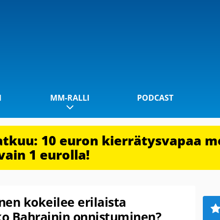
1
MM-RALLI
PODCAST
jatkuu: 10 euron kierrätysvapaa m
vain 1 eurolla!
en kokeilee erilaista
uko Bahrainin onnistuminen?