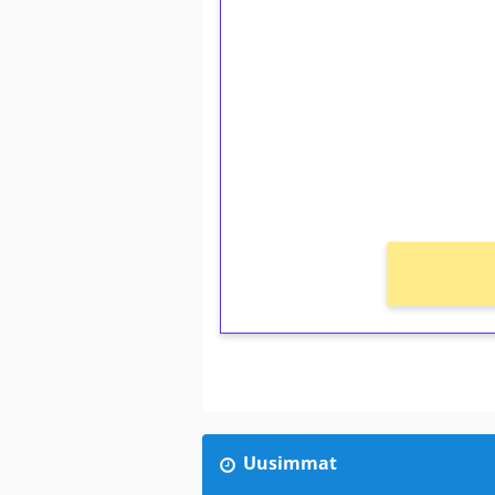
1€ = 10€ arvosta 
kierrätystä!
Talleta 1€
Saat heti 50 ilmaiskierr
kierros)!
Ei kierrätysvaatimusta!
Uusimmat