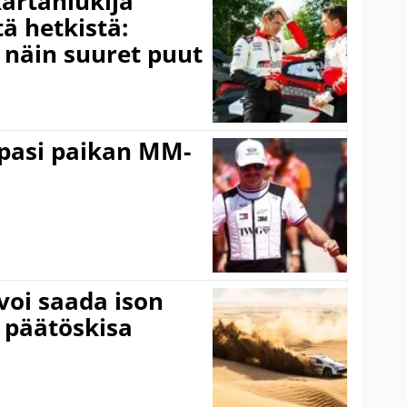
kartanlukija
ä hetkistä:
a näin suuret puut
ppasi paikan MM-
voi saada ison
 päätöskisa