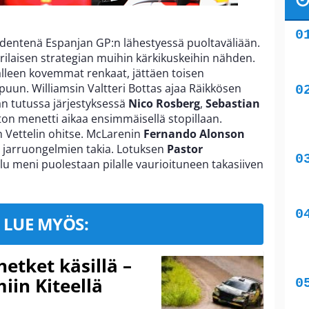
identenä Espanjan GP:n lähestyessä puoltaväliään.
rilaisen strategian muihin kärkikuskeihin nähden.
t alleen kovemmat renkaat, jättäen toisen
un. Williamsin Valtteri Bottas ajaa Räikkösen
an tutussa järjestyksessä
Nico Rosberg
,
Sebastian
ton menetti aikaa ensimmäisellä stopillaan.
n Vettelin ohitse. McLarenin
Fernando
Alonson
en jarruongelmien takia. Lotuksen
Pastor
ilu meni puolestaan pilalle vaurioituneen takasiiven
LUE MYÖS:
hetket käsillä –
iin Kiteellä