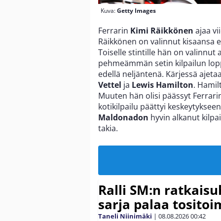
Kuva:
Getty Images
Ferrarin
Kimi Räikkönen
ajaa vi
Räikkönen on valinnut kisaansa e
Toiselle stintille hän on valinnu
pehmeämmän setin kilpailun loppu
edellä neljäntenä. Kärjessä ajeta
Vettel
ja
Lewis Hamilton
. Hamil
Muuten hän olisi päässyt Ferrari
kotikilpailu päättyi keskeytykse
Maldonadon
hyvin alkanut kilpa
takia.
Ralli SM:n ratkaisu
sarja palaa tositoim
Taneli Niinimäki
|
08.08.2026
00:42