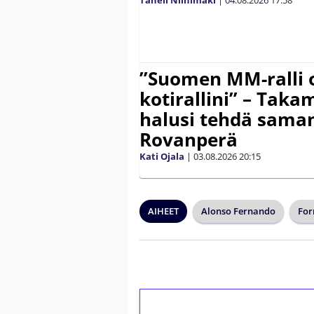
”Suomen MM-ralli 
kotirallini” – Tak
halusi tehdä saman
Rovanperä
Kati Ojala
|
03.08.2026
20:15
AIHEET
Alonso Fernando
For