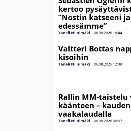
Sebastien Ogierin 
kertoo pysäyttävist
”Nostin katseeni j
edessämme”
Taneli Niinimäki
|
06.08.2026
16:44
Valtteri Bottas na
kisoihin
Taneli Niinimäki
|
06.08.2026
12:49
Rallin MM-taistelu 
käänteen – kauden
vaakalaudalla
Taneli Niinimäki
|
06.08.2026
00:07