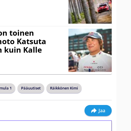
on toinen
amoto Katsuta
 kuin Kalle
mula 1
Pääuutiset
Räikkönen Kimi
Jaa