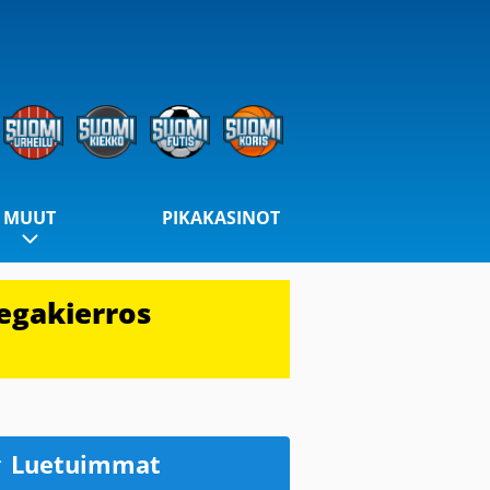
MUUT
PIKAKASINOT
egakierros
Luetuimmat