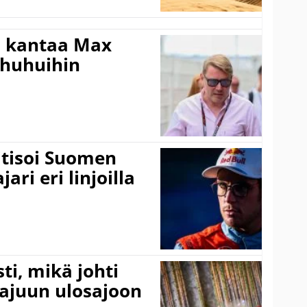
i kantaa Max
ohuhuihin
itisoi Suomen
ari eri linjoilla
ti, mikä johti
rajuun ulosajoon