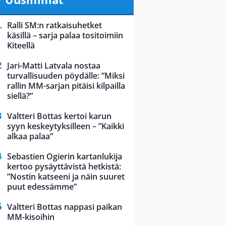
Ralli SM:n ratkaisuhetket
käsillä – sarja palaa tositoimiin
Kiteellä
Jari-Matti Latvala nostaa
turvallisuuden pöydälle: ”Miksi
rallin MM-sarjan pitäisi kilpailla
siellä?”
Valtteri Bottas kertoi karun
syyn keskeytyksilleen – ”Kaikki
alkaa palaa”
Sebastien Ogierin kartanlukija
kertoo pysäyttävistä hetkistä:
”Nostin katseeni ja näin suuret
puut edessämme”
Valtteri Bottas nappasi paikan
MM-kisoihin