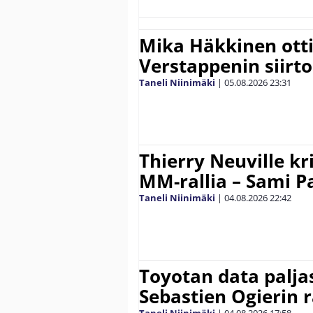
Mika Häkkinen ott
Verstappenin siirt
Taneli Niinimäki
|
05.08.2026
23:31
Thierry Neuville kr
MM-rallia – Sami Paj
Taneli Niinimäki
|
04.08.2026
22:42
Toyotan data paljas
Sebastien Ogierin 
Taneli Niinimäki
|
04.08.2026
17:58