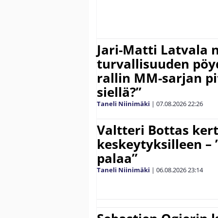
Jari-Matti Latvala 
turvallisuuden pöyd
rallin MM-sarjan pit
siellä?”
Taneli Niinimäki
|
07.08.2026
22:26
Valtteri Bottas ker
keskeytyksilleen – 
palaa”
Taneli Niinimäki
|
06.08.2026
23:14