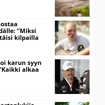
nostaa
älle: ”Miksi
äisi kilpailla
toi karun syyn
”Kaikki alkaa