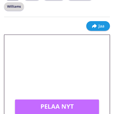
Williams
Jaa
🎁 Huipputarjous jatkuu: 10
euron kierrätysvapaa
megakierros Reactoonz-
peliin – vain 1 eurolla!
Peli: Reactoonz
Vain uusille asiakkaille!
PELAA NYT