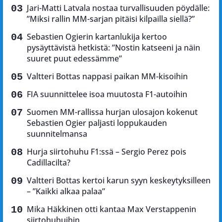
Jari-Matti Latvala nostaa turvallisuuden pöydälle:
”Miksi rallin MM-sarjan pitäisi kilpailla siellä?”
Sebastien Ogierin kartanlukija kertoo
pysäyttävistä hetkistä: ”Nostin katseeni ja näin
suuret puut edessämme”
Valtteri Bottas nappasi paikan MM-kisoihin
FIA suunnittelee isoa muutosta F1-autoihin
Suomen MM-rallissa hurjan ulosajon kokenut
Sebastien Ogier paljasti loppukauden
suunnitelmansa
Hurja siirtohuhu F1:ssä – Sergio Perez pois
Cadillacilta?
Valtteri Bottas kertoi karun syyn keskeytyksilleen
– ”Kaikki alkaa palaa”
Mika Häkkinen otti kantaa Max Verstappenin
siirtohuhuihin