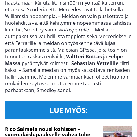
haastamaan kärkitallit. Insinööri myöntää kuitenkin,
että sekä Scuderia että Mercedes ovat tällä hetkellä
Williamsia nopeampia. – Meidän on vain puskettava ja
huolehdittava, että kehitymme nopeammassa tahdissa
kuin he, Smedley sanoi
Autosportille
. – Meillä on
autopaketissa vauhdillista tappiota sekä Mercedekselle
että Ferrarille ja meidän on työskenneltävä lujaa
parantaaksemme sitä. Malesian GP:ssä, joka tosin on
tunnetun raskas renkaille,
Valtteri Bottas
ja
Felipe
Massa
pysähtyivät kolmesti.
Sebastian Vettelille
riitti
kaksi. – Samalla meidän on myös katsottava renkaiden
hallintaamme. Me emme varmaankaan olleet huonoin
renkaiden käytössä, mutta emme taatusti
parhaatkaan, Smedley sanoi.
LUE MYÖS:
Rico Salmela nousi kohisten –
suomalaislupaukselle vahva tulos