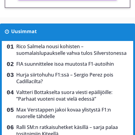
Uusimmat
Rico Salmela nousi kohisten –
suomalaislupaukselle vahva tulos Silverstonessa
FIA suunnittelee isoa muutosta F1-autoihin
Hurja siirtohuhu F1:ssä – Sergio Perez pois
Cadillacilta?
Valtteri Bottakselta suora viesti epäilijöille:
”Parhaat vuoteni ovat vielä edessä”
Max Verstappen jakoi kovaa ylistystä F1:n
nuorelle tähdelle
Ralli SM:n ratkaisuhetket käsillä – sarja palaa
tositoimiin Kiteellä