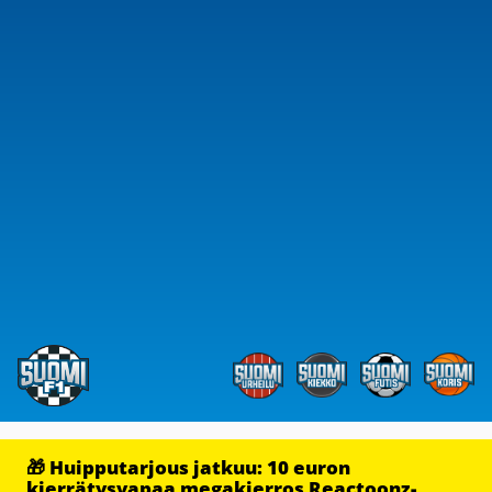
🎁 Huipputarjous jatkuu: 10 euron
kierrätysvapaa megakierros Reactoonz-