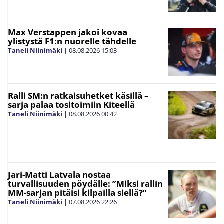
Max Verstappen jakoi kovaa
ylistystä F1:n nuorelle tähdelle
Taneli Niinimäki
|
08.08.2026
15:03
Ralli SM:n ratkaisuhetket käsillä –
sarja palaa tositoimiin Kiteellä
Taneli Niinimäki
|
08.08.2026
00:42
Jari-Matti Latvala nostaa
turvallisuuden pöydälle: ”Miksi rallin
MM-sarjan pitäisi kilpailla siellä?”
Taneli Niinimäki
|
07.08.2026
22:26