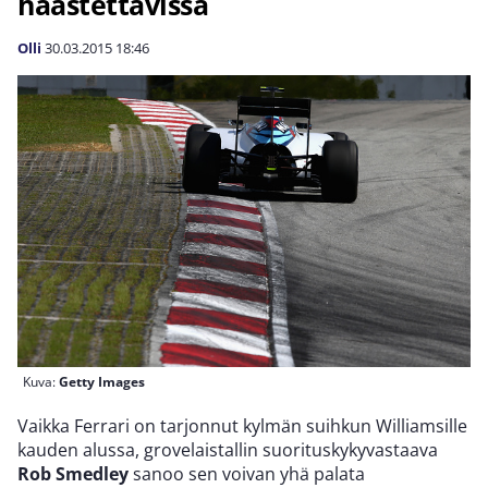
haastettavissa
Olli
30.03.2015
18:46
Kuva:
Getty Images
Vaikka Ferrari on tarjonnut kylmän suihkun Williamsille
kauden alussa, grovelaistallin suorituskykyvastaava
Rob Smedley
sanoo sen voivan yhä palata