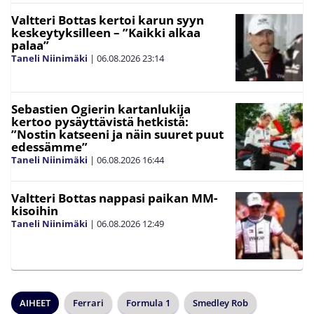
Valtteri Bottas kertoi karun syyn
keskeytyksilleen – ”Kaikki alkaa
palaa”
Taneli Niinimäki
|
06.08.2026
23:14
Sebastien Ogierin kartanlukija
kertoo pysäyttävistä hetkistä:
”Nostin katseeni ja näin suuret puut
edessämme”
Taneli Niinimäki
|
06.08.2026
16:44
Valtteri Bottas nappasi paikan MM-
kisoihin
Taneli Niinimäki
|
06.08.2026
12:49
AIHEET
Ferrari
Formula 1
Smedley Rob