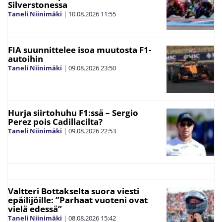
Silverstonessa
Taneli Niinimäki
|
10.08.2026
11:55
FIA suunnittelee isoa muutosta F1-
autoihin
Taneli Niinimäki
|
09.08.2026
23:50
Hurja siirtohuhu F1:ssä – Sergio
Perez pois Cadillacilta?
Taneli Niinimäki
|
09.08.2026
22:53
Valtteri Bottakselta suora viesti
epäilijöille: ”Parhaat vuoteni ovat
vielä edessä”
Taneli Niinimäki
|
08.08.2026
15:42