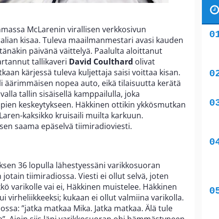
massa McLarenin virallisen verkkosivun
lian kisaa. Tuleva maailmanmestari avasi kauden
 tänäkin päivänä väittelyä. Paalulta aloittanut
rtannut tallikaveri
David Coulthard
olivat
an kärjessä tuleva kuljettaja saisi voittaa kisan.
li äärimmäisen nopea auto, eikä tilaisuutta kerätä
alla tallin sisäisellä kamppailulla, joka
pien keskeytykseen. Häkkinen ottikin ykkösmutkan
ren-kaksikko kruisaili muilta karkuun.
n saama epäselvä tiimiradioviesti.
oksen 36 lopulla lähestyessäni varikkosuoran
otain tiimiradiossa. Viesti ei ollut selvä, joten
ö varikolle vai ei, Häkkinen muistelee. Häkkinen
i virheliikkeeksi; kukaan ei ollut valmiina varikolla.
iossa: ”jatka matkaa Mika. Jatka matkaa. Älä tule
olle”. Ajoin siis läpi varikkosuoran ohi hämmästyneen