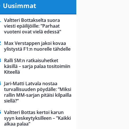
Uusimmat
Valtteri Bottakselta suora
viesti epäilijöille: ”Parhaat
vuoteni ovat vielä edessä”
Max Verstappen jakoi kovaa
ylistystä F1:n nuorelle tähdelle
Ralli SM:n ratkaisuhetket
käsillä – sarja palaa tositoimiin
Kiteellä
Jari-Matti Latvala nostaa
turvallisuuden pöydälle: ”Miksi
rallin MM-sarjan pitäisi kilpailla
siellä?”
Valtteri Bottas kertoi karun
syyn keskeytyksilleen – ”Kaikki
alkaa palaa”