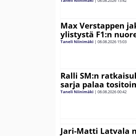
Taneli Niinimäki
|
08.08.2026
15:42
Max Verstappen ja
ylistystä F1:n nuore
Taneli Niinimäki
|
08.08.2026
15:03
Ralli SM:n ratkaisu
sarja palaa tositoim
Taneli Niinimäki
|
08.08.2026
00:42
Jari-Matti Latvala 