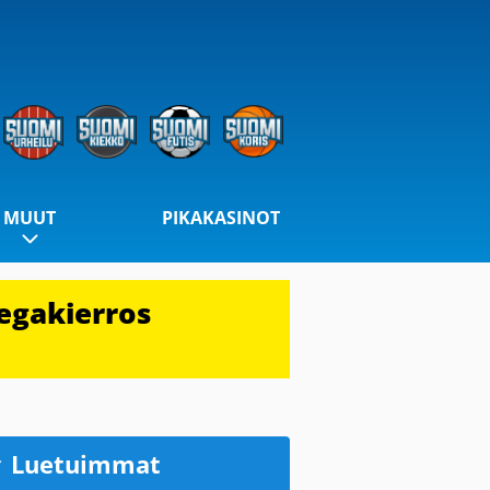
MUUT
PIKAKASINOT
egakierros
Luetuimmat