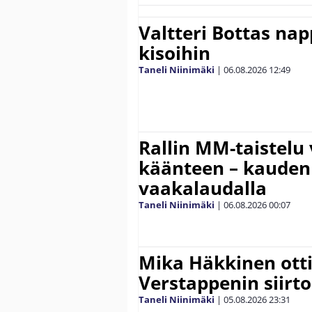
Valtteri Bottas na
kisoihin
Taneli Niinimäki
|
06.08.2026
12:49
Rallin MM-taistelu 
käänteen – kauden
vaakalaudalla
Taneli Niinimäki
|
06.08.2026
00:07
Mika Häkkinen ott
Verstappenin siirt
Taneli Niinimäki
|
05.08.2026
23:31