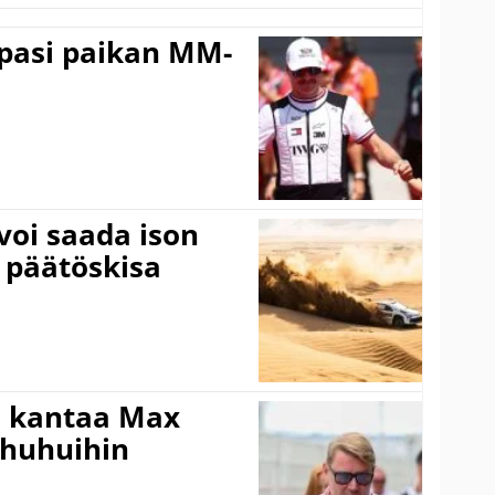
ppasi paikan MM-
voi saada ison
 päätöskisa
i kantaa Max
ohuhuihin