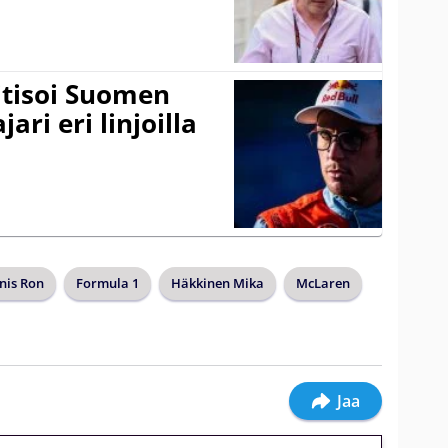
itisoi Suomen
ari eri linjoilla
nis Ron
Formula 1
Häkkinen Mika
McLaren
Jaa