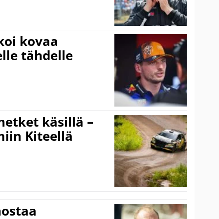
koi kovaa
lle tähdelle
hetket käsillä –
iin Kiteellä
nostaa