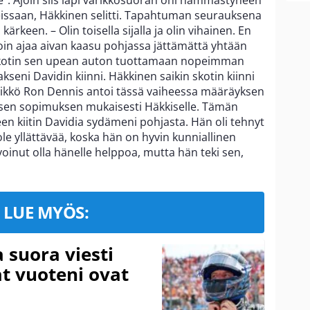
oleissaan, Häkkinen selitti. Tapahtuman seurauksena
ärkeen. – Olin toisella sijalla ja olin vihainen. En
 aloin ajaa aivan kaasu pohjassa jättämättä yhtään
akotin sen upean auton tuottamaan nopeimman
kseni Davidin kiinni. Häkkinen saikin skotin kiinni
ällikkö Ron Dennis antoi tässä vaiheessa määräyksen
tuksen sopimuksen mukaisesti Häkkiselle. Tämän
een kiitin Davidia sydämeni pohjasta. Hän oli tehnyt
ole yllättävää, koska hän on hyvin kunniallinen
 voinut olla hänelle helppoa, mutta hän teki sen,
LUE MYÖS:
a suora viesti
at vuoteni ovat