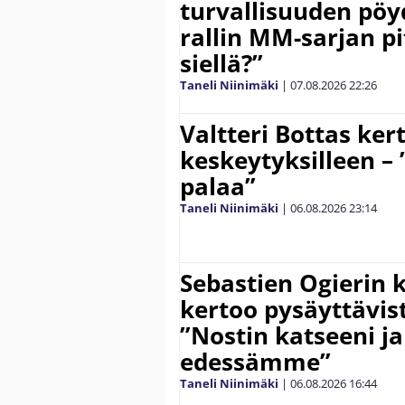
turvallisuuden pöyd
rallin MM-sarjan pit
siellä?”
Taneli Niinimäki
|
07.08.2026
22:26
Valtteri Bottas ker
keskeytyksilleen – 
palaa”
Taneli Niinimäki
|
06.08.2026
23:14
Sebastien Ogierin 
kertoo pysäyttävist
”Nostin katseeni j
edessämme”
Taneli Niinimäki
|
06.08.2026
16:44