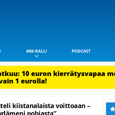
1
MM-RALLI
PODCAST
jatkuu: 10 euron kierrätysvapaa m
vain 1 eurolla!
li kiistanalaista voittoaan –
sydämeni pohjasta”