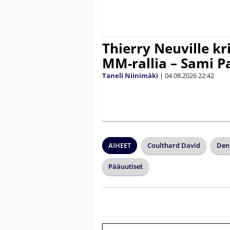
Thierry Neuville kr
MM-rallia – Sami Paj
Taneli Niinimäki
|
04.08.2026
22:42
AIHEET
Coulthard David
Den
Pääuutiset