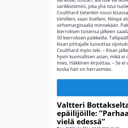
varikkotiimini, joka yhä istui tu
Coulthard tietenkin nousi kisassa k
tiimilleni, vaan itselleni. Niinpä
virhemarginaalia minnekään. P
kierroksen toisensa jälkeen saada
50 kierroksen paikkeilla. Tallipä
kisan johtajalle luovuttaa sijoi
Coulthard myös teki. – Kisan jälk
hyvin kunniallisen asian, mikä ei 
mies, Häkkinen kirjoittaa. – Se ei
koska hän on herrasmies.
Valtteri Bottakselt
epäilijöille: ”Parha
vielä edessä”