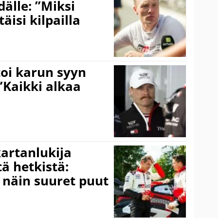
älle: ”Miksi
äisi kilpailla
toi karun syyn
”Kaikki alkaa
kartanlukija
ä hetkistä:
a näin suuret puut