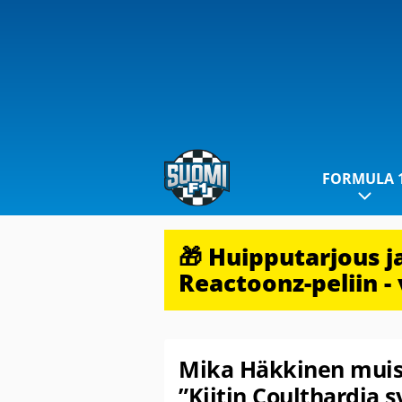
FORMULA 
🎁 Huipputarjous 
Reactoonz-peliin - 
Mika Häkkinen muiste
”Kiitin Coulthardia 