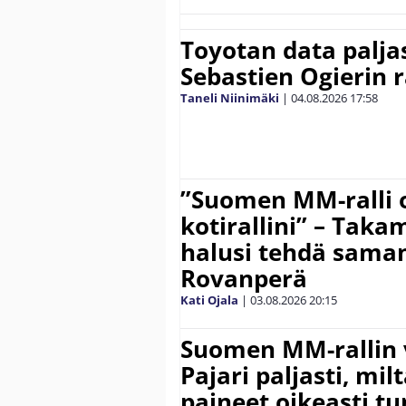
Toyotan data paljas
Sebastien Ogierin 
Taneli Niinimäki
|
04.08.2026
17:58
”Suomen MM-ralli 
kotirallini” – Tak
halusi tehdä saman
Rovanperä
Kati Ojala
|
03.08.2026
20:15
Suomen MM-rallin 
Pajari paljasti, milt
paineet oikeasti tu