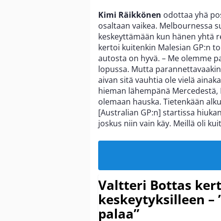
Kimi Räikkönen
odottaa yhä posi
osaltaan vaikea. Melbournessa su
keskeyttämään kun hänen yhtä re
kertoi kuitenkin Malesian GP:n t
autosta on hyvä. – Me olemme p
lopussa. Mutta parannettavaakin 
aivan sitä vauhtia ole vielä aina
hieman lähempänä Mercedestä, Rä
olemaan hauska. Tietenkään alku 
[Australian GP:n] startissa hiukan
joskus niin vain käy. Meillä oli k
Valtteri Bottas ker
keskeytyksilleen – 
palaa”