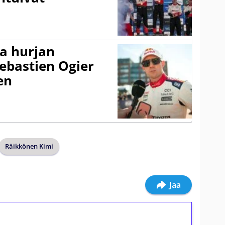
a hurjan
ebastien Ogier
en
Räikkönen Kimi
Jaa
ilmaiskierroksia ilman