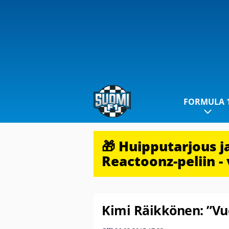
FORMULA 
🎁 Huipputarjous 
Reactoonz-peliin - 
Kimi Räikkönen: ”Vu