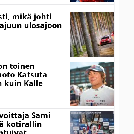
ti, mikä johti
rajuun ulosajoon
on toinen
amoto Katsuta
 kuin Kalle
voittaja Sami
ä kotirallin
ntuivat