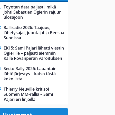
Toyotan data paljasti, mikä
johti Sebastien Ogierin rajuun
ulosajoon
Ralliradio 2026: Taajuus,
lähetysajat, juontajat ja Bensaa
Suonissa
EK15: Sami Pajari lähetti viestin
Ogierille – paljasti aiemmin
Kalle Rovanperän varoituksen
Secto Rally 2026: Lauantain
lähtöjärjestys – katso tästä
koko lista
Thierry Neuville kritisoi
Suomen MM-rallia – Sami
Pajari eri linjoilla
Uusimmat