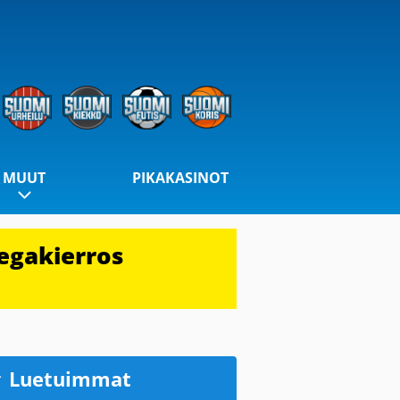
MUUT
PIKAKASINOT
egakierros
Luetuimmat