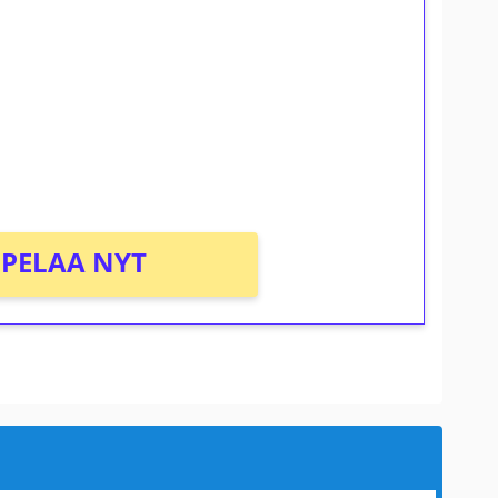
osta Tuohi 1000 -peliin (arvo 0,20€ per
PELAA NYT