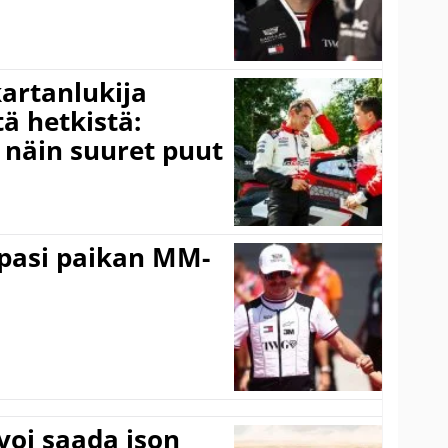
kartanlukija
ä hetkistä:
a näin suuret puut
ppasi paikan MM-
voi saada ison