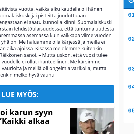
tiivista vuotta, vaikka alku kaudelle oli hänen
omalaiskuski jäi pisteittä jouduttuaan
ngastaan ei saatu kunnolla kiinni. Suomalaiskuski
orstain lehdistötilaisuudessa, että tuntuma uudesta
aremmassa asemassa kuin vaikkapa viime vuoden
yhä on. Me haluamme olla kärjessä ja meillä ei
kaan aika-ajoissa. Kisassa me olemme kuitenkin
ikkönen sanoi. – Mutta uskon, että vuosi tulee
vuodelle ei ollut ihanteellinen. Me kärsimme
 vaurioita ja meillä oli ongelmia varikolla, mutta
uitenkin melko hyvä vauhti.
LUE MYÖS:
toi karun syyn
”Kaikki alkaa