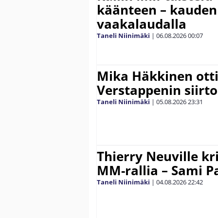
käänteen – kauden
vaakalaudalla
Taneli Niinimäki
|
06.08.2026
00:07
Mika Häkkinen ott
Verstappenin siirt
Taneli Niinimäki
|
05.08.2026
23:31
Thierry Neuville kr
MM-rallia – Sami Paj
Taneli Niinimäki
|
04.08.2026
22:42