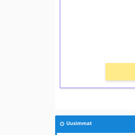
kierrätystä!
Talleta 1€
Saat heti 50 ilmaiskierr
kierros)!
Ei kierrätysvaatimusta!
Uusimmat