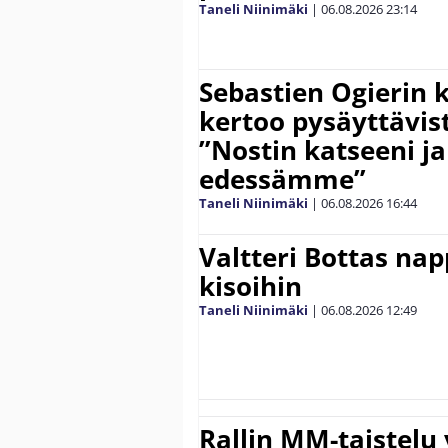
Taneli Niinimäki
|
06.08.2026
23:14
Sebastien Ogierin 
kertoo pysäyttävist
”Nostin katseeni j
edessämme”
Taneli Niinimäki
|
06.08.2026
16:44
Valtteri Bottas na
kisoihin
Taneli Niinimäki
|
06.08.2026
12:49
Rallin MM-taistelu 