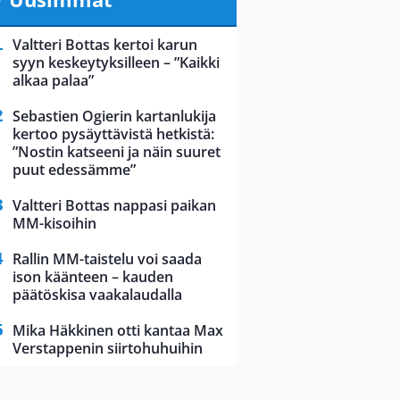
Valtteri Bottas kertoi karun
syyn keskeytyksilleen – ”Kaikki
alkaa palaa”
Sebastien Ogierin kartanlukija
kertoo pysäyttävistä hetkistä:
”Nostin katseeni ja näin suuret
puut edessämme”
Valtteri Bottas nappasi paikan
MM-kisoihin
Rallin MM-taistelu voi saada
ison käänteen – kauden
päätöskisa vaakalaudalla
Mika Häkkinen otti kantaa Max
Verstappenin siirtohuhuihin