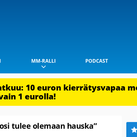
1
MM-RALLI
PODCAST
jatkuu: 10 euron kierrätysvapaa m
vain 1 eurolla!
osi tulee olemaan hauska”