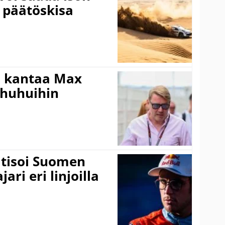
 päätöskisa
i kantaa Max
ohuhuihin
itisoi Suomen
ari eri linjoilla