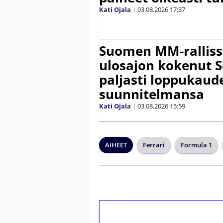
Kati Ojala
|
03.08.2026
17:37
Suomen MM-ralliss
ulosajon kokenut S
paljasti loppukaud
suunnitelmansa
Kati Ojala
|
03.08.2026
15:59
AIHEET
Ferrari
Formula 1
1€ = 10€ arvosta 