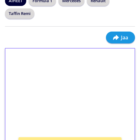
AIHEET
Formula 1
Mercedes
Renault
Taffin Remi
Jaa
1€ = 10€ arvosta
ilmaiskierroksia ilman
kierrätystä!
Talleta 1€
Saat heti 50 ilmaiskierrosta Tuohi 1000 -
peliin (arvo 0,20€ per kierros)!
Ei kierrätysvaatimusta!