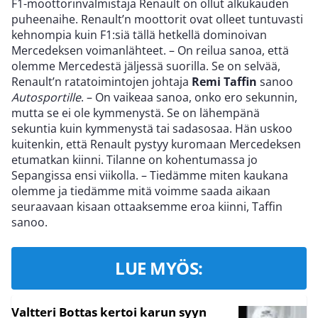
F1-moottorinvalmistaja Renault on ollut alkukauden
puheenaihe. Renault’n moottorit ovat olleet tuntuvasti
kehnompia kuin F1:siä tällä hetkellä dominoivan
Mercedeksen voimanlähteet. – On reilua sanoa, että
olemme Mercedestä jäljessä suorilla. Se on selvää,
Renault’n ratatoimintojen johtaja
Remi Taffin
sanoo
Autosportille
. – On vaikeaa sanoa, onko ero sekunnin,
mutta se ei ole kymmenystä. Se on lähempänä
sekuntia kuin kymmenystä tai sadasosaa. Hän uskoo
kuitenkin, että Renault pystyy kuromaan Mercedeksen
etumatkan kiinni. Tilanne on kohentumassa jo
Sepangissa ensi viikolla. – Tiedämme miten kaukana
olemme ja tiedämme mitä voimme saada aikaan
seuraavaan kisaan ottaaksemme eroa kiinni, Taffin
sanoo.
LUE MYÖS:
Valtteri Bottas kertoi karun syyn