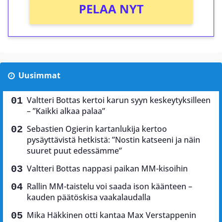
PELAA NYT
Uusimmat
Valtteri Bottas kertoi karun syyn keskeytyksilleen
– ”Kaikki alkaa palaa”
Sebastien Ogierin kartanlukija kertoo
pysäyttävistä hetkistä: ”Nostin katseeni ja näin
suuret puut edessämme”
Valtteri Bottas nappasi paikan MM-kisoihin
Rallin MM-taistelu voi saada ison käänteen –
kauden päätöskisa vaakalaudalla
Mika Häkkinen otti kantaa Max Verstappenin