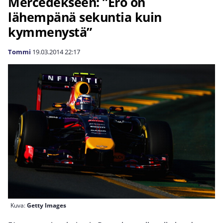
Mercedekseen: ”Ero on
lähempänä sekuntia kuin
kymmenystä”
Tommi
19.03.2014
22:17
Kuva:
Getty Images