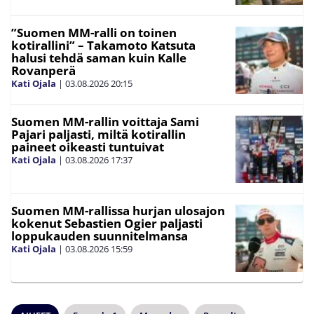
”Suomen MM-ralli on toinen
kotirallini” – Takamoto Katsuta
halusi tehdä saman kuin Kalle
Rovanperä
Kati Ojala
|
03.08.2026
20:15
Suomen MM-rallin voittaja Sami
Pajari paljasti, miltä kotirallin
paineet oikeasti tuntuivat
Kati Ojala
|
03.08.2026
17:37
Suomen MM-rallissa hurjan ulosajon
kokenut Sebastien Ogier paljasti
loppukauden suunnitelmansa
Kati Ojala
|
03.08.2026
15:59