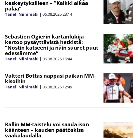
keskeytyksilleen – ”Kaikki alkaa
palaa”
Taneli Niinimäki
|
06.08.2026
23:14
Sebastien Ogierin kartanlukija
kertoo pysäyttävistä hetkistä:
”Nostin katseeni ja näin suuret puut
edessämme”
Taneli Niinimäki
|
06.08.2026
16:44
Valtteri Bottas nappasi paikan MM-
kisoihin
Taneli Niinimäki
|
06.08.2026
12:49
Rallin MM-taistelu voi saada ison
käänteen – kauden päätöskisa
vaakalaudalla