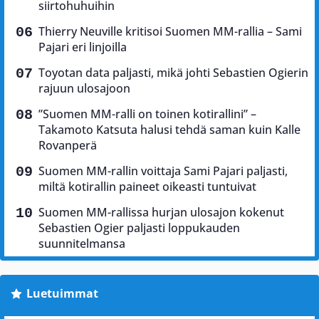
siirtohuhuihin
Thierry Neuville kritisoi Suomen MM-rallia – Sami
Pajari eri linjoilla
Toyotan data paljasti, mikä johti Sebastien Ogierin
rajuun ulosajoon
”Suomen MM-ralli on toinen kotirallini” –
Takamoto Katsuta halusi tehdä saman kuin Kalle
Rovanperä
Suomen MM-rallin voittaja Sami Pajari paljasti,
miltä kotirallin paineet oikeasti tuntuivat
Suomen MM-rallissa hurjan ulosajon kokenut
Sebastien Ogier paljasti loppukauden
suunnitelmansa
Luetuimmat