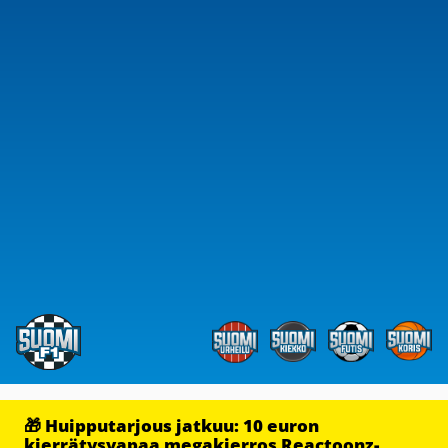
🎁 Huipputarjous jatkuu: 10 euron
kierrätysvapaa megakierros Reactoonz-