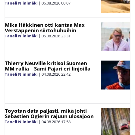
Taneli Niinimäki
|
06.08.2026
00:07
Mika Häkkinen otti kantaa Max
Verstappenin siirtohuhuihin
Taneli Niinimäki
|
05.08.2026
23:31
Thierry Neuville kritisoi Suomen
MM-rallia – Sami Pajari eri linjoilla
Taneli Niinimäki
|
04.08.2026
22:42
Toyotan data paljasti, mikä johti
Sebastien Ogierin rajuun ulosajoon
Taneli Niinimäki
|
04.08.2026
17:58