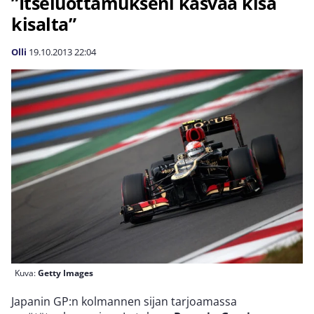
”Itseluottamukseni kasvaa kisa
kisalta”
Olli
19.10.2013
22:04
Kuva:
Getty Images
Japanin GP:n kolmannen sijan tarjoamassa