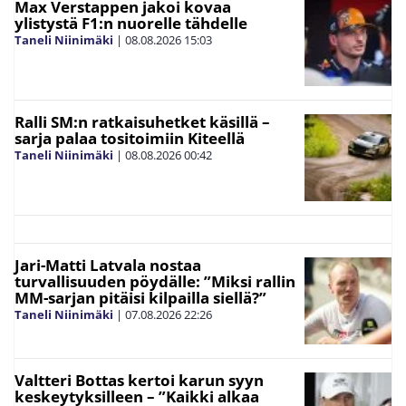
Max Verstappen jakoi kovaa
ylistystä F1:n nuorelle tähdelle
Taneli Niinimäki
|
08.08.2026
15:03
Ralli SM:n ratkaisuhetket käsillä –
sarja palaa tositoimiin Kiteellä
Taneli Niinimäki
|
08.08.2026
00:42
Jari-Matti Latvala nostaa
turvallisuuden pöydälle: ”Miksi rallin
MM-sarjan pitäisi kilpailla siellä?”
Taneli Niinimäki
|
07.08.2026
22:26
Valtteri Bottas kertoi karun syyn
keskeytyksilleen – ”Kaikki alkaa