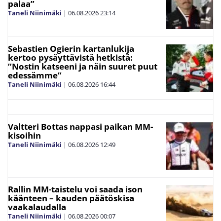
palaa”
Taneli Niinimäki
|
06.08.2026
23:14
Sebastien Ogierin kartanlukija
kertoo pysäyttävistä hetkistä:
”Nostin katseeni ja näin suuret puut
edessämme”
Taneli Niinimäki
|
06.08.2026
16:44
Valtteri Bottas nappasi paikan MM-
kisoihin
Taneli Niinimäki
|
06.08.2026
12:49
Rallin MM-taistelu voi saada ison
käänteen – kauden päätöskisa
vaakalaudalla
Taneli Niinimäki
|
06.08.2026
00:07