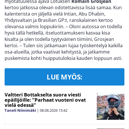
myötätuulessa ajava Lotuksen
Romain Grosjean
kertoo jatkossa olevan odotettavissa lisää samaa. Kun
kalenterista on jäljellä vielä Intian, Abu Dhabin,
Yhdysvaltain ja Brasilian GP:t, ranskalainen kertoo
olevansa valmis loppukiriin. – Oloni autossa on todella
hyvä tällä hetkellä, itseluottamukseni kasvaa kisa
kisalta ja olen todella tyytyväinen tiimiini, Grosjean
kertoi. – Tulen siis jatkamaan lujaa työskentelyä kaikilla
osa-alueilla, jotka vaativat kehitystä, ja jatkamme
puskemista kohti huipputuloksia kauden loppuun asti.
LUE MYÖS:
Valtteri Bottakselta suora viesti
epäilijöille: ”Parhaat vuoteni ovat
vielä edessä”
Taneli Niinimäki
|
08.08.2026
15:42