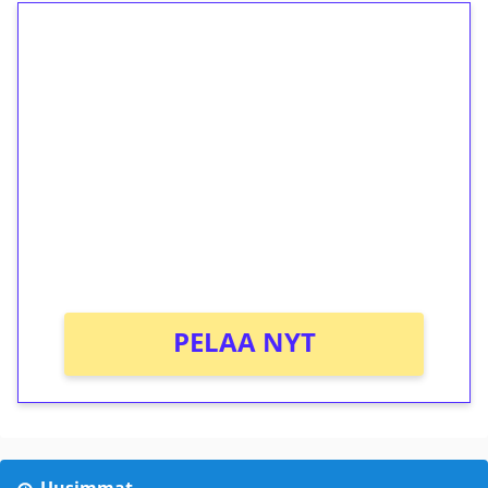
1€ = 10€ arvosta
ilmaiskierroksia ilman
kierrätystä!
Talleta 1€
Saat heti 50 ilmaiskierrosta Tuohi 1000 -
peliin (arvo 0,20€ per kierros)!
Ei kierrätysvaatimusta!
PELAA NYT