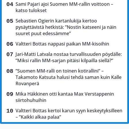
Sami Pajari ajoi Suomen MM-rallin voittoon –
katso tulokset
Sebastien Ogierin kartanlukija kertoo
pysäyttävistä hetkistä: ”Nostin katseeni ja näin
suuret puut edessämme”
Valtteri Bottas nappasi paikan MM-kisoihin
Jari-Matti Latvala nostaa turvallisuuden pöydälle:
”Miksi rallin MM-sarjan pitäisi kilpailla siellä?”
”Suomen MM-ralli on toinen kotirallini” –
Takamoto Katsuta halusi tehdä saman kuin Kalle
Rovanperä
Mika Häkkinen otti kantaa Max Verstappenin
siirtohuhuihin
Valtteri Bottas kertoi karun syyn keskeytyksilleen
– ”Kaikki alkaa palaa”