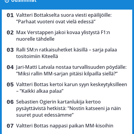
Uusimmat
Valtteri Bottakselta suora viesti epäilijöille:
”Parhaat vuoteni ovat vielä edessä”
Max Verstappen jakoi kovaa ylistystä F1:n
nuorelle tähdelle
Ralli SM:n ratkaisuhetket käsillä – sarja palaa
tositoimiin Kiteellä
Jari-Matti Latvala nostaa turvallisuuden pöydälle:
”Miksi rallin MM-sarjan pitäisi kilpailla siellä?”
Valtteri Bottas kertoi karun syyn keskeytyksilleen
– ”Kaikki alkaa palaa”
Sebastien Ogierin kartanlukija kertoo
pysäyttävistä hetkistä: ”Nostin katseeni ja näin
suuret puut edessämme”
Valtteri Bottas nappasi paikan MM-kisoihin