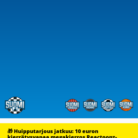
🎁 Huipputarjous jatkuu: 10 euron
kierrätysvapaa megakierros Reactoonz-