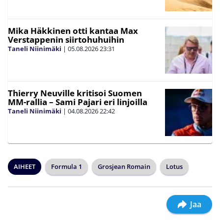
Mika Häkkinen otti kantaa Max
Verstappenin siirtohuhuihin
Taneli Niinimäki
|
05.08.2026
23:31
Thierry Neuville kritisoi Suomen
MM-rallia – Sami Pajari eri linjoilla
Taneli Niinimäki
|
04.08.2026
22:42
AIHEET
Formula 1
Grosjean Romain
Lotus
Jaa